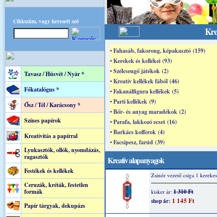
Cikkszám, vagy keresett szó
Kre
• Fahasáb, fakorong, képakasztó (159)
• Kerekek és kellékei (93)
• Szélcsengő játékok (2)
Tavasz / Húsvét / Nyár *
• Kreatív kellékek fából (46)
Főkatalógus *
• Fakanálfigura kellékek (5)
• Parti kellékek (9)
Ősz / Tél / Karácsony *
• Bőr- és anyag maradékok (2)
Színes papírok
• Parafa, lakkozó ecset (16)
• Barkács kofferok (4)
Kreatívitás a papírral
• Facsipesz, farúd (39)
Lyukasztók, ollók, nyomdázás,
ragasztók
Kreatív alapanyagok
Festékek és kellékek
Zsinór vezető csiga 1 kerekes
Ceruzák, kréták, festetlen
formák
1 310 Ft
kisker ár:
1 145 Ft
shop ár:
Papír tárgyak, dekupázs