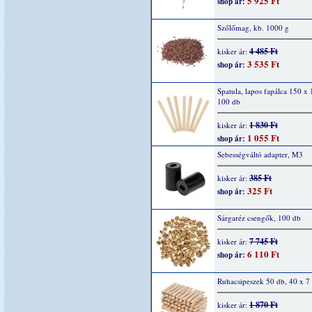
5 925 Ft
shop ár:
Szőlőmag, kb. 1000 g
4 485 Ft
kisker ár:
3 535 Ft
shop ár:
Spatula, lapos fapálca 150 x
100 db
1 830 Ft
kisker ár:
1 055 Ft
shop ár:
Sebességváltó adapter, M3
385 Ft
kisker ár:
325 Ft
shop ár:
Sárgaréz csengők, 100 db
7 745 Ft
kisker ár:
6 110 Ft
shop ár:
Ruhacsipeszek 50 db, 40 x 
1 870 Ft
kisker ár: