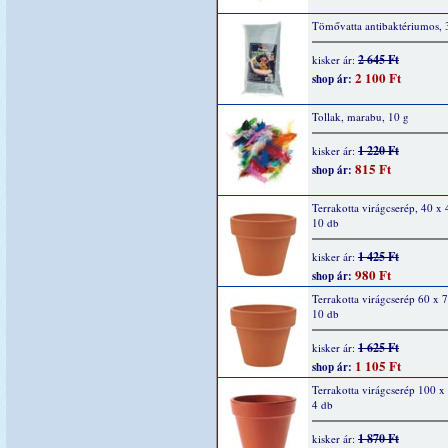
Tömővatta antibaktériumos, 
2 645 Ft
kisker ár:
2 100 Ft
shop ár:
Tollak, marabu, 10 g
1 220 Ft
kisker ár:
815 Ft
shop ár:
Terrakotta virágcserép, 40 x
10 db
1 425 Ft
kisker ár:
980 Ft
shop ár:
Terrakotta virágcserép 60 x
10 db
1 625 Ft
kisker ár:
1 105 Ft
shop ár:
Terrakotta virágcserép 100 
4 db
1 870 Ft
kisker ár: