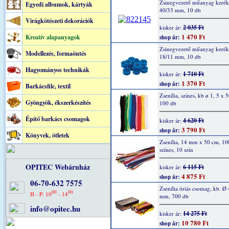
Zsinegvezető műanyag kerék,
Egyedi albumok, kártyák
40/33 mm, 10 db
Virágkötészeti dekorációk
2 035 Ft
kisker ár:
1 470 Ft
Kreatív alapanyagok
shop ár:
Zsinegvezető műanyag kerék,
Modellezés, formaöntés
18/11 mm, 10 db
Hagyományos technikák
1 710 Ft
kisker ár:
1 370 Ft
shop ár:
Barkácsfilc, textil
Zsenília, színes, kb ø 1, 5 x 
Gyöngyök, ékszerkészítés
100 db
Építő barkács csomagok
4 620 Ft
kisker ár:
3 790 Ft
shop ár:
Könyvek, ötletek
Zsenília, 14 mm x 50 cm, 10
színes, 10 szín
OPITEC Webáruház
6 115 Ft
kisker ár:
4 875 Ft
shop ár:
06-70-632 7575
Zsenília óriás csomag, kb. Ø 
00
00
H - P: 10
- 14
mm, 700 db
info@opitec.hu
14 275 Ft
kisker ár:
10 780 Ft
shop ár: