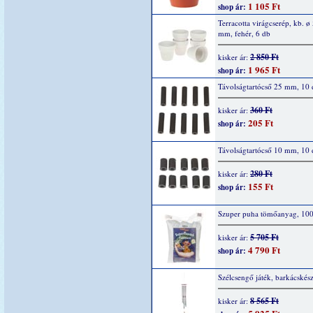
1 105 Ft
shop ár:
Terracotta virágcserép, kb. ø
mm, fehér, 6 db
2 850 Ft
kisker ár:
1 965 Ft
shop ár:
Távolságtartócső 25 mm, 10 
360 Ft
kisker ár:
205 Ft
shop ár:
Távolságtartócső 10 mm, 10 
280 Ft
kisker ár:
155 Ft
shop ár:
Szuper puha tömőanyag, 10
5 705 Ft
kisker ár:
4 790 Ft
shop ár:
Szélcsengő játék, barkácskész
8 565 Ft
kisker ár: