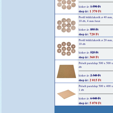
1 590 Ft
kisker ár:
1 370 Ft
shop ár:
Profil bükkfakerék ø 40 mm
10 db, 4 mm furat
895 Ft
kisker ár:
720 Ft
shop ár:
Profil bükkfakerék ø 20 mm
10 db
525 Ft
kisker ár:
360 Ft
shop ár:
Préselt parafalap 500 x 500 
db
2 340 Ft
kisker ár:
2 015 Ft
shop ár:
Préselt parafalap 500 x 400
1 db
6 040 Ft
kisker ár:
5 070 Ft
shop ár: