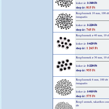
1 340 Ft
kisker ár:
815 Ft
shop ár:
Rezgőszemek 10 mm, 100 d
öntapadós
1 220 Ft
kisker ár:
745 Ft
shop ár:
Rezgőszemek ø 40 mm, 10 d
1 625 Ft
kisker ár:
1 265 Ft
shop ár:
Rezgőszemek ø 30 mm, 10 d
1 220 Ft
kisker ár:
955 Ft
shop ár:
Rezgőszemek 6 mm, 100 db
öntapadós
1 015 Ft
kisker ár:
575 Ft
shop ár:
Rezgő szemek, takarékos cs
db