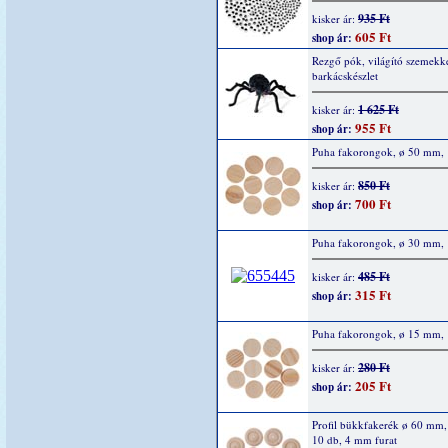
935 Ft
kisker ár:
605 Ft
shop ár:
Rezgő pók, világító szemekke
barkácskészlet
1 625 Ft
kisker ár:
955 Ft
shop ár:
Puha fakorongok, ø 50 mm, 
850 Ft
kisker ár:
700 Ft
shop ár:
Puha fakorongok, ø 30 mm, 
485 Ft
kisker ár:
315 Ft
shop ár:
Puha fakorongok, ø 15 mm, 
280 Ft
kisker ár:
205 Ft
shop ár:
Profil bükkfakerék ø 60 mm
10 db, 4 mm furat