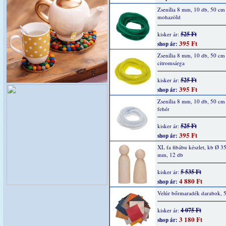
Zsenília 8 mm, 10 db, 50 cm
mohazöld
525 Ft
kisker ár:
395 Ft
shop ár:
Zsenília 8 mm, 10 db, 50 cm
citromsárga
525 Ft
kisker ár:
395 Ft
shop ár:
Zsenília 8 mm, 10 db, 50 cm
fehér
525 Ft
kisker ár:
395 Ft
shop ár:
XL fa fibábu készlet, kb Ø 35
mm, 12 db
5 535 Ft
kisker ár:
4 880 Ft
shop ár:
Velúr bőrmaradék darabok, 
4 075 Ft
kisker ár:
3 180 Ft
shop ár: