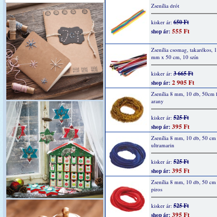
Zsenília drót
650 Ft
kisker ár:
555 Ft
shop ár:
Zsenília csomag, takarékos, 
mm x 50 cm, 10 szín
3 665 Ft
kisker ár:
2 905 Ft
shop ár:
Zsenília 8 mm, 10 db, 50cm 
arany
525 Ft
kisker ár:
395 Ft
shop ár:
Zsenília 8 mm, 10 db, 50 cm
ultramarin
525 Ft
kisker ár:
395 Ft
shop ár:
Zsenília 8 mm, 10 db, 50 cm
piros
525 Ft
kisker ár:
395 Ft
shop ár: