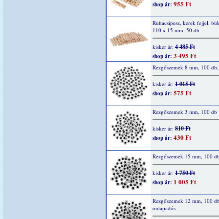
955 Ft
shop ár:
Ruhacsipesz, kerek fejjel, bü
110 x 15 mm, 50 db
4 485 Ft
kisker ár:
3 495 Ft
shop ár:
Rezgőszemek 8 mm, 100 db,
1 015 Ft
kisker ár:
575 Ft
shop ár:
Rezgőszemek 3 mm, 100 db
810 Ft
kisker ár:
430 Ft
shop ár:
Rezgőszemek 15 mm, 100 d
1 750 Ft
kisker ár:
1 005 Ft
shop ár:
Rezgőszemek 12 mm, 100 d
öntapadós