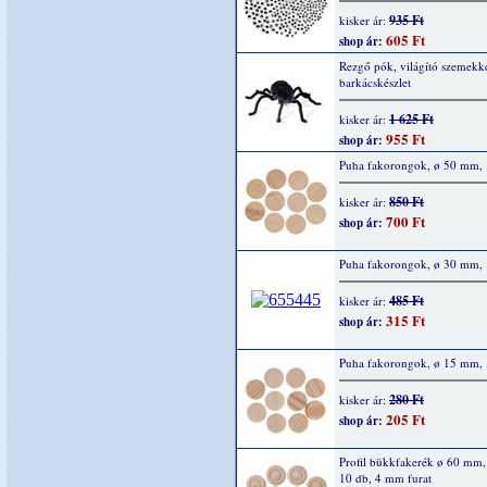
935 Ft
kisker ár:
605 Ft
shop ár:
Rezgő pók, világító szemekke
barkácskészlet
1 625 Ft
kisker ár:
955 Ft
shop ár:
Puha fakorongok, ø 50 mm, 
850 Ft
kisker ár:
700 Ft
shop ár:
Puha fakorongok, ø 30 mm, 
485 Ft
kisker ár:
315 Ft
shop ár:
Puha fakorongok, ø 15 mm, 
280 Ft
kisker ár:
205 Ft
shop ár:
Profil bükkfakerék ø 60 mm
10 db, 4 mm furat