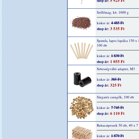
5 925 Ft
shop ár:
Szőlőmag, kb. 1000 g
4 485 Ft
kisker ár:
3 535 Ft
shop ár:
Spatula, lapos fapálca 150 x
100 db
1 830 Ft
kisker ár:
1 055 Ft
shop ár:
Sebességváltó adapter, M3
385 Ft
kisker ár:
325 Ft
shop ár:
Sárgaréz csengők, 100 db
7 745 Ft
kisker ár:
6 110 Ft
shop ár:
Ruhacsipeszek 50 db, 40 x 
1 870 Ft
kisker ár: