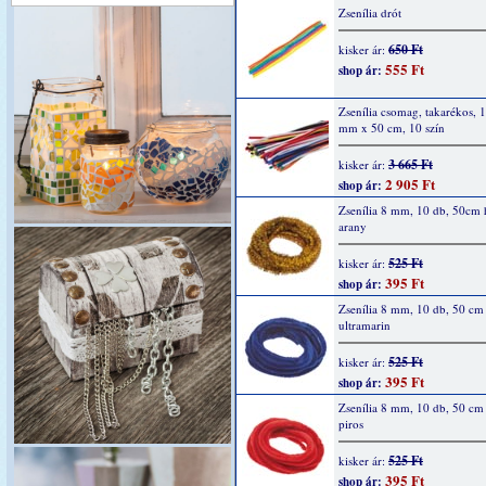
Zsenília drót
650 Ft
kisker ár:
555 Ft
shop ár:
Zsenília csomag, takarékos, 
mm x 50 cm, 10 szín
3 665 Ft
kisker ár:
2 905 Ft
shop ár:
Zsenília 8 mm, 10 db, 50cm 
arany
525 Ft
kisker ár:
395 Ft
shop ár:
Zsenília 8 mm, 10 db, 50 cm
ultramarin
525 Ft
kisker ár:
395 Ft
shop ár:
Zsenília 8 mm, 10 db, 50 cm
piros
525 Ft
kisker ár:
395 Ft
shop ár: