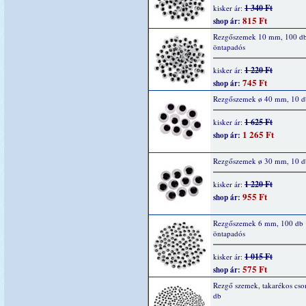
1 340 Ft
kisker ár:
815 Ft
shop ár:
Rezgőszemek 10 mm, 100 d
öntapadós
1 220 Ft
kisker ár:
745 Ft
shop ár:
Rezgőszemek ø 40 mm, 10 d
1 625 Ft
kisker ár:
1 265 Ft
shop ár:
Rezgőszemek ø 30 mm, 10 d
1 220 Ft
kisker ár:
955 Ft
shop ár:
Rezgőszemek 6 mm, 100 db
öntapadós
1 015 Ft
kisker ár:
575 Ft
shop ár:
Rezgő szemek, takarékos cs
db