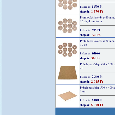
1 590 Ft
kisker ár:
1 370 Ft
shop ár:
Profil bükkfakerék ø 40 mm
10 db, 4 mm furat
895 Ft
kisker ár:
720 Ft
shop ár:
Profil bükkfakerék ø 20 mm
10 db
525 Ft
kisker ár:
360 Ft
shop ár:
Préselt parafalap 500 x 500 
db
2 340 Ft
kisker ár:
2 015 Ft
shop ár:
Préselt parafalap 500 x 400
1 db
6 040 Ft
kisker ár:
5 070 Ft
shop ár: