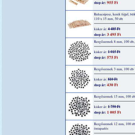
955 Ft
shop ár:
Ruhacsipesz, kerek fejjel, bü
110 x 15 mm, 50 db
4 485 Ft
kisker ár:
3 495 Ft
shop ár:
Rezgőszemek 8 mm, 100 db,
1 015 Ft
kisker ár:
575 Ft
shop ár:
Rezgőszemek 3 mm, 100 db
810 Ft
kisker ár:
430 Ft
shop ár:
Rezgőszemek 15 mm, 100 d
1 750 Ft
kisker ár:
1 005 Ft
shop ár:
Rezgőszemek 12 mm, 100 d
öntapadós