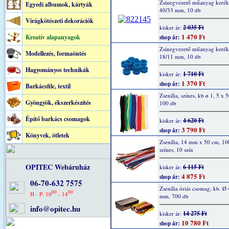
Zsinegvezető műanyag kerék,
Egyedi albumok, kártyák
40/33 mm, 10 db
Virágkötészeti dekorációk
2 035 Ft
kisker ár:
1 470 Ft
Kreatív alapanyagok
shop ár:
Zsinegvezető műanyag kerék,
Modellezés, formaöntés
18/11 mm, 10 db
Hagyományos technikák
1 710 Ft
kisker ár:
1 370 Ft
shop ár:
Barkácsfilc, textil
Zsenília, színes, kb ø 1, 5 x 
Gyöngyök, ékszerkészítés
100 db
Építő barkács csomagok
4 620 Ft
kisker ár:
3 790 Ft
shop ár:
Könyvek, ötletek
Zsenília, 14 mm x 50 cm, 10
színes, 10 szín
OPITEC Webáruház
6 115 Ft
kisker ár:
4 875 Ft
shop ár:
06-70-632 7575
Zsenília óriás csomag, kb. Ø 
00
00
H - P: 10
- 14
mm, 700 db
info@opitec.hu
14 275 Ft
kisker ár:
10 780 Ft
shop ár: