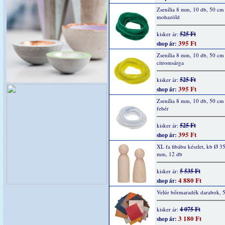
Zsenília 8 mm, 10 db, 50 cm
mohazöld
525 Ft
kisker ár:
395 Ft
shop ár:
Zsenília 8 mm, 10 db, 50 cm
citromsárga
525 Ft
kisker ár:
395 Ft
shop ár:
Zsenília 8 mm, 10 db, 50 cm
fehér
525 Ft
kisker ár:
395 Ft
shop ár:
XL fa fibábu készlet, kb Ø 35
mm, 12 db
5 535 Ft
kisker ár:
4 880 Ft
shop ár:
Velúr bőrmaradék darabok, 
4 075 Ft
kisker ár:
3 180 Ft
shop ár: