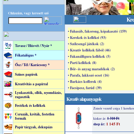
Cikkszám, vagy keresett szó
Kre
• Fahasáb, fakorong, képakasztó (159)
• Kerekek és kellékei (93)
• Szélcsengő játékok (2)
Tavasz / Húsvét / Nyár *
• Kreatív kellékek fából (46)
Főkatalógus *
• Fakanálfigura kellékek (5)
• Parti kellékek (8)
Ősz / Tél / Karácsony *
• Bőr- és anyag maradékok (2)
Színes papírok
• Parafa, lakkozó ecset (16)
• Barkács kofferok (4)
Kreatívitás a papírral
• Facsipesz, farúd (39)
Lyukasztók, ollók, nyomdázás,
ragasztók
Kreatív alapanyagok
Festékek és kellékek
Zsinór vezető csiga 1 kerekes
Ceruzák, kréták, festetlen
formák
1 310 Ft
kisker ár:
1 145 Ft
shop ár:
Papír tárgyak, dekupázs