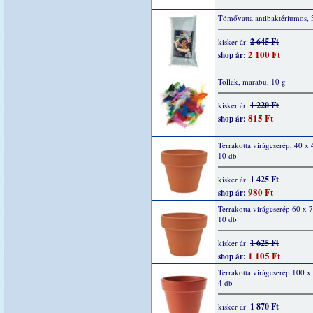
Tömővatta antibaktériumos, 
2 645 Ft
kisker ár:
2 100 Ft
shop ár:
Tollak, marabu, 10 g
1 220 Ft
kisker ár:
815 Ft
shop ár:
Terrakotta virágcserép, 40 x
10 db
1 425 Ft
kisker ár:
980 Ft
shop ár:
Terrakotta virágcserép 60 x
10 db
1 625 Ft
kisker ár:
1 105 Ft
shop ár:
Terrakotta virágcserép 100 
4 db
1 870 Ft
kisker ár: