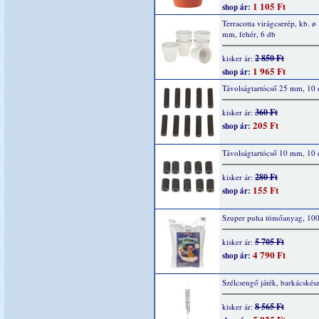
1 105 Ft
shop ár:
Terracotta virágcserép, kb. ø
mm, fehér, 6 db
2 850 Ft
kisker ár:
1 965 Ft
shop ár:
Távolságtartócső 25 mm, 10 
360 Ft
kisker ár:
205 Ft
shop ár:
Távolságtartócső 10 mm, 10 
280 Ft
kisker ár:
155 Ft
shop ár:
Szuper puha tömőanyag, 10
5 705 Ft
kisker ár:
4 790 Ft
shop ár:
Szélcsengő játék, barkácskész
8 565 Ft
kisker ár: