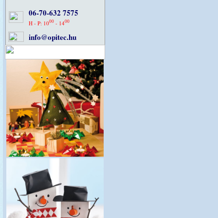
06-70-632 7575
00
00
H - P: 10
- 14
info@opitec.hu