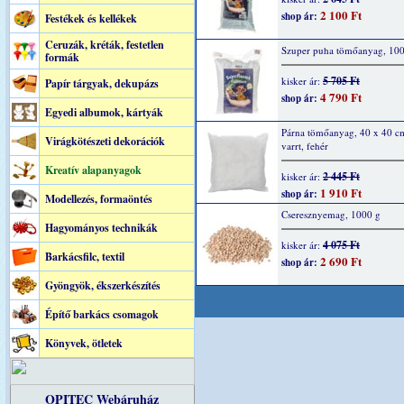
2 100 Ft
shop ár:
Festékek és kellékek
Ceruzák, kréták, festetlen
Szuper puha tömőanyag, 10
formák
5 705 Ft
kisker ár:
Papír tárgyak, dekupázs
4 790 Ft
shop ár:
Egyedi albumok, kártyák
Párna tömőanyag, 40 x 40 cm
Virágkötészeti dekorációk
varrt, fehér
Kreatív alapanyagok
2 445 Ft
kisker ár:
1 910 Ft
shop ár:
Modellezés, formaöntés
Cseresznyemag, 1000 g
Hagyományos technikák
4 075 Ft
kisker ár:
Barkácsfilc, textil
2 690 Ft
shop ár:
Gyöngyök, ékszerkészítés
Építő barkács csomagok
Könyvek, ötletek
OPITEC Webáruház