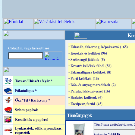
Kre
• Fahasáb, fakorong, képakasztó (165)
Cikkszám, vagy keresett szó
• Kerekek és kellékei (96)
• Szélcsengő játékok (5)
• Kreatív kellékek fából (58)
• Fakanálfigura kellékek (8)
• Parti kellékek (16)
Tavasz / Húsvét / Nyár *
• Bőr- és anyag maradékok (2)
Főkatalógus *
• Parafa, lakkozó ecset (16)
• Barkács kofferok (6)
Ősz / Tél / Karácsony *
• Facsipesz, farúd (45)
Színes papírok
Tömőanyagok
Kreatívitás a papírral
Tömővatta antibaktériumos, 
Lyukasztók, ollók, nyomdázás,
ragasztók
2 645 Ft
kisker ár: