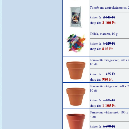
Tömővatta antibaktériumos, 
2 645 Ft
kisker ár:
2 100 Ft
shop ár:
Tollak, marabu, 10 g
1 220 Ft
kisker ár:
815 Ft
shop ár:
Terrakotta virágcserép, 40 x
10 db
1 425 Ft
kisker ár:
980 Ft
shop ár:
Terrakotta virágcserép 60 x
10 db
1 625 Ft
kisker ár:
1 105 Ft
shop ár:
Terrakotta virágcserép 100 
4 db
1 870 Ft
kisker ár: