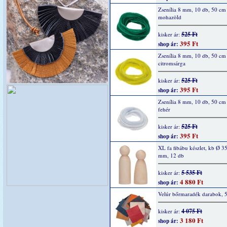
Zsenília 8 mm, 10 db, 50 cm
mohazöld
525 Ft
kisker ár:
395 Ft
shop ár:
Zsenília 8 mm, 10 db, 50 cm
citromsárga
525 Ft
kisker ár:
395 Ft
shop ár:
Zsenília 8 mm, 10 db, 50 cm
fehér
525 Ft
kisker ár:
395 Ft
shop ár:
XL fa fibábu készlet, kb Ø 35
mm, 12 db
5 535 Ft
kisker ár:
4 880 Ft
shop ár:
Velúr bőrmaradék darabok, 
4 075 Ft
kisker ár:
3 180 Ft
shop ár: