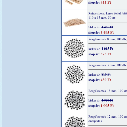
955 Ft
shop ár:
Ruhacsipesz, kerek fejjel, bü
110 x 15 mm, 50 db
4 485 Ft
kisker ár:
3 495 Ft
shop ár:
Rezgőszemek 8 mm, 100 db,
1 015 Ft
kisker ár:
575 Ft
shop ár:
Rezgőszemek 3 mm, 100 db
810 Ft
kisker ár:
430 Ft
shop ár:
Rezgőszemek 15 mm, 100 d
1 750 Ft
kisker ár:
1 005 Ft
shop ár:
Rezgőszemek 12 mm, 100 d
öntapadós