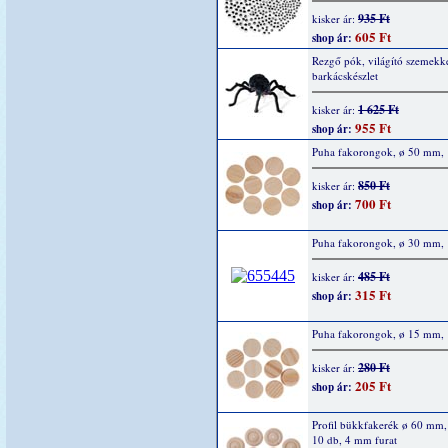
935 Ft
kisker ár:
605 Ft
shop ár:
Rezgő pók, világító szemekke
barkácskészlet
1 625 Ft
kisker ár:
955 Ft
shop ár:
Puha fakorongok, ø 50 mm, 
850 Ft
kisker ár:
700 Ft
shop ár:
Puha fakorongok, ø 30 mm, 
485 Ft
kisker ár:
315 Ft
shop ár:
Puha fakorongok, ø 15 mm, 
280 Ft
kisker ár:
205 Ft
shop ár:
Profil bükkfakerék ø 60 mm
10 db, 4 mm furat