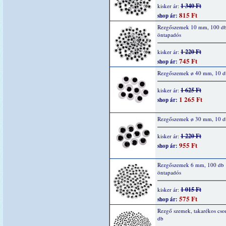
1 340 Ft
kisker ár:
815 Ft
shop ár:
Rezgőszemek 10 mm, 100 d
öntapadós
1 220 Ft
kisker ár:
745 Ft
shop ár:
Rezgőszemek ø 40 mm, 10 d
1 625 Ft
kisker ár:
1 265 Ft
shop ár:
Rezgőszemek ø 30 mm, 10 d
1 220 Ft
kisker ár:
955 Ft
shop ár:
Rezgőszemek 6 mm, 100 db
öntapadós
1 015 Ft
kisker ár:
575 Ft
shop ár:
Rezgő szemek, takarékos cs
db