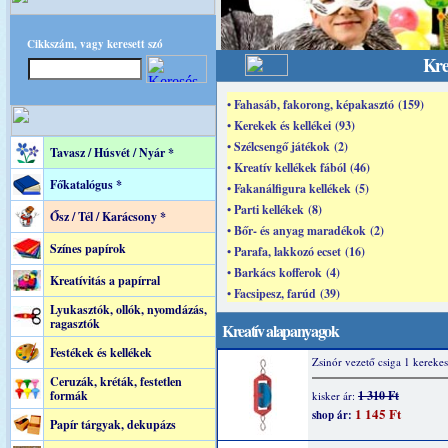
Cikkszám, vagy keresett szó
Kre
• Fahasáb, fakorong, képakasztó (159)
• Kerekek és kellékei (93)
• Szélcsengő játékok (2)
Tavasz / Húsvét / Nyár *
• Kreatív kellékek fából (46)
Főkatalógus *
• Fakanálfigura kellékek (5)
• Parti kellékek (8)
Ősz / Tél / Karácsony *
• Bőr- és anyag maradékok (2)
Színes papírok
• Parafa, lakkozó ecset (16)
• Barkács kofferok (4)
Kreatívitás a papírral
• Facsipesz, farúd (39)
Lyukasztók, ollók, nyomdázás,
ragasztók
Kreatív alapanyagok
Festékek és kellékek
Zsinór vezető csiga 1 kerekes
Ceruzák, kréták, festetlen
formák
1 310 Ft
kisker ár:
1 145 Ft
shop ár:
Papír tárgyak, dekupázs