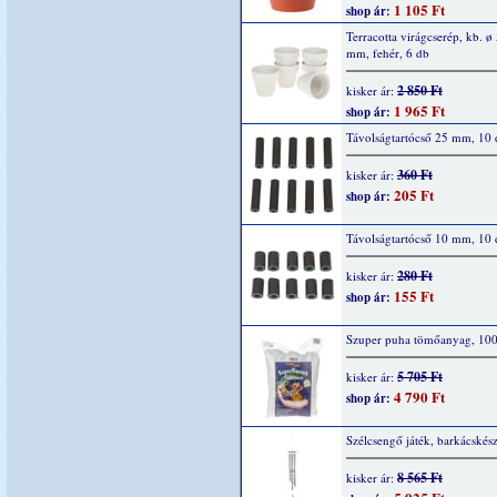
1 105 Ft
shop ár:
Terracotta virágcserép, kb. ø
mm, fehér, 6 db
2 850 Ft
kisker ár:
1 965 Ft
shop ár:
Távolságtartócső 25 mm, 10 
360 Ft
kisker ár:
205 Ft
shop ár:
Távolságtartócső 10 mm, 10 
280 Ft
kisker ár:
155 Ft
shop ár:
Szuper puha tömőanyag, 10
5 705 Ft
kisker ár:
4 790 Ft
shop ár:
Szélcsengő játék, barkácskész
8 565 Ft
kisker ár: