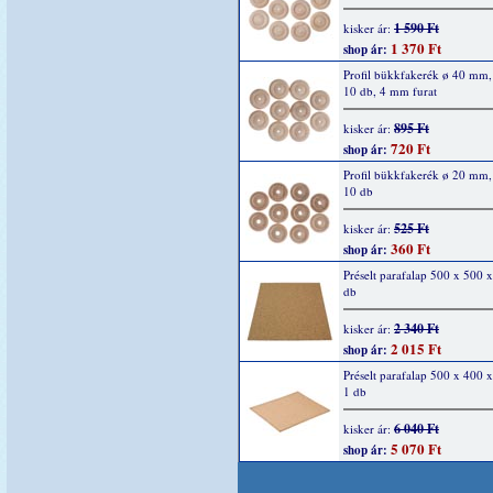
1 590 Ft
kisker ár:
1 370 Ft
shop ár:
Profil bükkfakerék ø 40 mm
10 db, 4 mm furat
895 Ft
kisker ár:
720 Ft
shop ár:
Profil bükkfakerék ø 20 mm
10 db
525 Ft
kisker ár:
360 Ft
shop ár:
Préselt parafalap 500 x 500 
db
2 340 Ft
kisker ár:
2 015 Ft
shop ár:
Préselt parafalap 500 x 400
1 db
6 040 Ft
kisker ár:
5 070 Ft
shop ár: