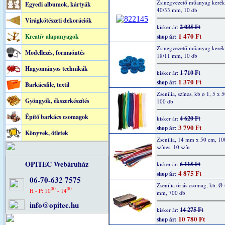
Zsinegvezető műanyag kerék,
Egyedi albumok, kártyák
40/33 mm, 10 db
Virágkötészeti dekorációk
2 035 Ft
kisker ár:
1 470 Ft
Kreatív alapanyagok
shop ár:
Zsinegvezető műanyag kerék,
Modellezés, formaöntés
18/11 mm, 10 db
Hagyományos technikák
1 710 Ft
kisker ár:
1 370 Ft
shop ár:
Barkácsfilc, textil
Zsenília, színes, kb ø 1, 5 x 
Gyöngyök, ékszerkészítés
100 db
Építő barkács csomagok
4 620 Ft
kisker ár:
3 790 Ft
shop ár:
Könyvek, ötletek
Zsenília, 14 mm x 50 cm, 10
színes, 10 szín
OPITEC Webáruház
6 115 Ft
kisker ár:
4 875 Ft
shop ár:
06-70-632 7575
Zsenília óriás csomag, kb. Ø 
00
00
H - P: 10
- 14
mm, 700 db
info@opitec.hu
14 275 Ft
kisker ár:
10 780 Ft
shop ár: