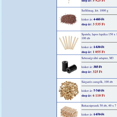
5 925 Ft
shop ár:
Szőlőmag, kb. 1000 g
4 485 Ft
kisker ár:
3 535 Ft
shop ár:
Spatula, lapos fapálca 150 x
100 db
1 830 Ft
kisker ár:
1 055 Ft
shop ár:
Sebességváltó adapter, M3
385 Ft
kisker ár:
325 Ft
shop ár:
Sárgaréz csengők, 100 db
7 745 Ft
kisker ár:
6 110 Ft
shop ár:
Ruhacsipeszek 50 db, 40 x 
1 870 Ft
kisker ár: