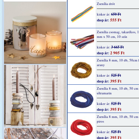
Zsenília drót
650 Ft
kisker ár:
555 Ft
shop ár:
Zsenília csomag, takarékos, 
mm x 50 cm, 10 szín
3 665 Ft
kisker ár:
2 905 Ft
shop ár:
Zsenília 8 mm, 10 db, 50cm 
arany
525 Ft
kisker ár:
395 Ft
shop ár:
Zsenília 8 mm, 10 db, 50 cm
ultramarin
525 Ft
kisker ár:
395 Ft
shop ár:
Zsenília 8 mm, 10 db, 50 cm
piros
525 Ft
kisker ár:
395 Ft
shop ár: