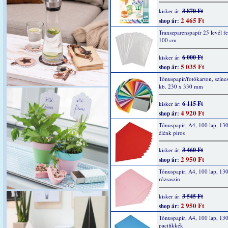
3 870 Ft
kisker ár:
2 465 Ft
shop ár:
Transzparenspapír 25 levél fe
100 cm
6 000 Ft
kisker ár:
5 035 Ft
shop ár:
Tónuspapír/fotókarton, színes
kb. 230 x 330 mm
6 115 Ft
kisker ár:
4 920 Ft
shop ár:
Tónuspapír, A4, 100 lap, 130
élénk piros
3 460 Ft
kisker ár:
2 950 Ft
shop ár:
Tónuspapír, A4, 100 lap, 130
rózsaszín
3 545 Ft
kisker ár:
2 950 Ft
shop ár:
Tónuspapír, A4, 100 lap, 130
pacifikkék