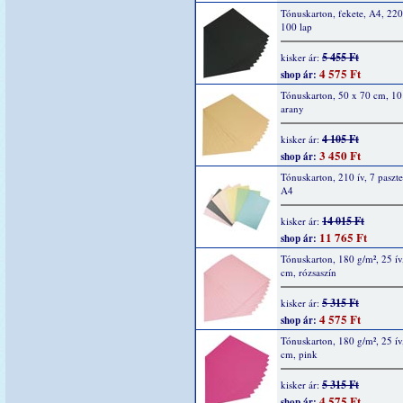
Tónuskarton, fekete, A4, 220
100 lap
5 455 Ft
kisker ár:
4 575 Ft
shop ár:
Tónuskarton, 50 x 70 cm, 10
arany
4 105 Ft
kisker ár:
3 450 Ft
shop ár:
Tónuskarton, 210 ív, 7 pasztel
A4
14 015 Ft
kisker ár:
11 765 Ft
shop ár:
Tónuskarton, 180 g/m², 25 ív
cm, rózsaszín
5 315 Ft
kisker ár:
4 575 Ft
shop ár:
Tónuskarton, 180 g/m², 25 ív
cm, pink
5 315 Ft
kisker ár:
4 575 Ft
shop ár: