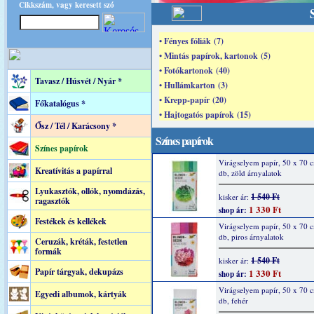
Cikkszám, vagy keresett szó
• Fényes fóliák (7)
• Mintás papírok, kartonok (5)
• Fotókartonok (40)
Tavasz / Húsvét / Nyár *
• Hullámkarton (3)
• Krepp-papír (20)
Főkatalógus *
• Hajtogatós papírok (15)
Ősz / Tél / Karácsony *
Színes papírok
Színes papírok
Virágselyem papír, 50 x 70 
Kreatívitás a papírral
db, zöld árnyalatok
Lyukasztók, ollók, nyomdázás,
1 540 Ft
kisker ár:
ragasztók
1 330 Ft
shop ár:
Festékek és kellékek
Virágselyem papír, 50 x 70 
db, piros árnyalatok
Ceruzák, kréták, festetlen
formák
1 540 Ft
kisker ár:
Papír tárgyak, dekupázs
1 330 Ft
shop ár:
Virágselyem papír, 50 x 70 
Egyedi albumok, kártyák
db, fehér