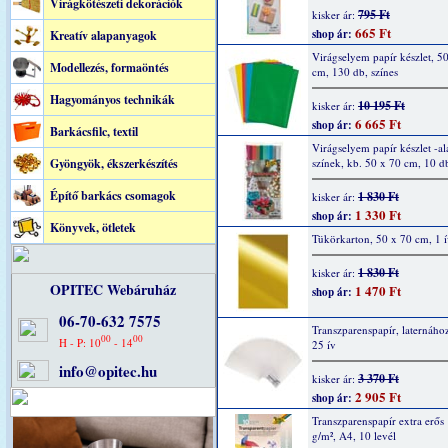
Virágkötészeti dekorációk
795 Ft
kisker ár:
665 Ft
shop ár:
Kreatív alapanyagok
Virágselyem papír készlet, 5
Modellezés, formaöntés
cm, 130 db, színes
Hagyományos technikák
10 195 Ft
kisker ár:
6 665 Ft
shop ár:
Barkácsfilc, textil
Virágselyem papír készlet -al
Gyöngyök, ékszerkészítés
színek, kb. 50 x 70 cm, 10 d
Építő barkács csomagok
1 830 Ft
kisker ár:
1 330 Ft
shop ár:
Könyvek, ötletek
Tükörkarton, 50 x 70 cm, 1 í
1 830 Ft
kisker ár:
OPITEC Webáruház
1 470 Ft
shop ár:
06-70-632 7575
Transzparenspapír, laternához
00
00
H - P: 10
- 14
25 ív
info@opitec.hu
3 370 Ft
kisker ár:
2 905 Ft
shop ár:
Transzparenspapír extra erős
g/m², A4, 10 levél