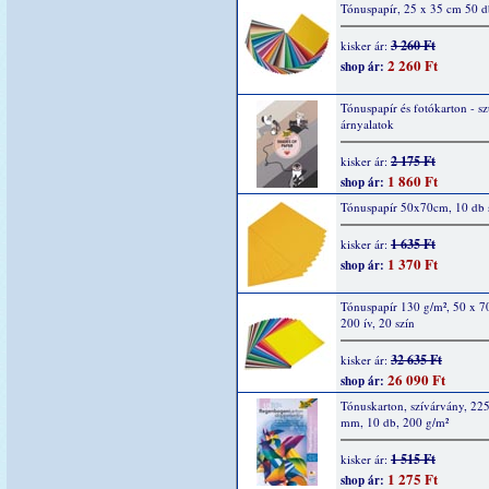
Tónuspapír, 25 x 35 cm 50 d
3 260 Ft
kisker ár:
2 260 Ft
shop ár:
Tónuspapír és fotókarton - s
árnyalatok
2 175 Ft
kisker ár:
1 860 Ft
shop ár:
Tónuspapír 50x70cm, 10 db s
1 635 Ft
kisker ár:
1 370 Ft
shop ár:
Tónuspapír 130 g/m², 50 x 7
200 ív, 20 szín
32 635 Ft
kisker ár:
26 090 Ft
shop ár:
Tónuskarton, szívárvány, 22
mm, 10 db, 200 g/m²
1 515 Ft
kisker ár:
1 275 Ft
shop ár: