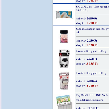
1 725 Ft
shop ár:
SIO-2 PLUS® - Soft modelle
fehér, 1 kg
2 240 Ft
kisker ár:
1 770 Ft
shop ár:
Sapolina szappan színező, g
ml
2 280 Ft
kisker ár:
1 530 Ft
shop ár:
Raysin 250 - gipsz, 1000 g
4 670 Ft
kisker ár:
3 935 Ft
shop ár:
Raysin 200 - gipsz, 1000 g
3 260 Ft
kisker ár:
2 710 Ft
shop ár:
PlayMais® EDULINE  Sablo
hulladékkezelés szakértői
10 820 Ft
kisker ár: