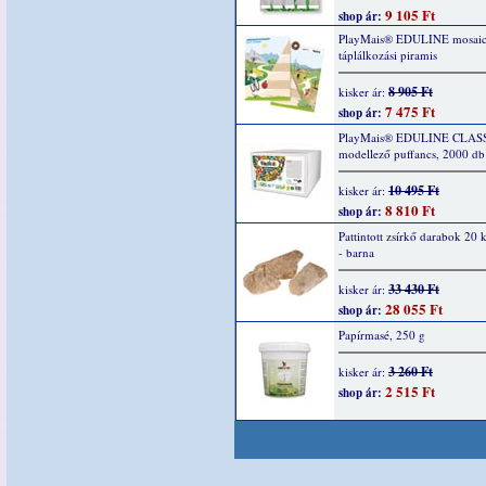
9 105 Ft
shop ár:
PlayMais® EDULINE mosaic
táplálkozási piramis
8 905 Ft
kisker ár:
7 475 Ft
shop ár:
PlayMais® EDULINE CLAS
modellező puffancs, 2000 db
10 495 Ft
kisker ár:
8 810 Ft
shop ár:
Pattintott zsírkő darabok 20 k
- barna
33 430 Ft
kisker ár:
28 055 Ft
shop ár:
Papírmasé, 250 g
3 260 Ft
kisker ár:
2 515 Ft
shop ár: