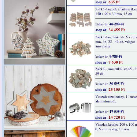
635 Ft
shop ár:
Zsírkő darabok állatfigurákn
150 x 90 x 30 mm, 15 db
40 290 Ft
kisker ár:
34 455 Ft
shop ár:
Zsírkő darabkák, kb. 5 - 70 
mm, kb. 35 - 40 db, világos
árnyalatok
9 785 Ft
kisker ár:
7 630 Ft
shop ár:
Zsírkő - amulettkő, kb.45 - 
50 db
30 595 Ft
kisker ár:
25 105 Ft
shop ár:
Viaszolvasztó edény, 1 l ürta
alumíniumból,
17 535 Ft
kisker ár:
14 720 Ft
shop ár:
Viaszlap készlet, 200 x 100 
0, 5 mm vastag, 10 szín