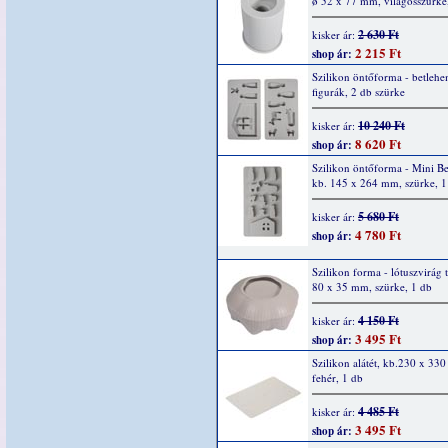
ø 52 x 77 mm, világosszürke
2 630 Ft
kisker ár:
2 215 Ft
shop ár:
Szilikon öntőforma - betlehe
figurák, 2 db szürke
10 240 Ft
kisker ár:
8 620 Ft
shop ár:
Szilikon öntőforma - Mini B
kb. 145 x 264 mm, szürke, 1
5 680 Ft
kisker ár:
4 780 Ft
shop ár:
Szilikon forma - lótuszvirág t
80 x 35 mm, szürke, 1 db
4 150 Ft
kisker ár:
3 495 Ft
shop ár:
Szilikon alátét, kb.230 x 33
fehér, 1 db
4 485 Ft
kisker ár:
3 495 Ft
shop ár: