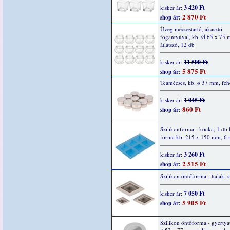
3 420 Ft
kisker ár:
2 870 Ft
shop ár:
Üveg mécsestartó, akasztó
fogantyúval, kb. Ø 65 x 75
átlátszó, 12 db
11 500 Ft
kisker ár:
5 875 Ft
shop ár:
Teamécses, kb. ø 37 mm, feh
1 045 Ft
kisker ár:
860 Ft
shop ár:
Szilikonforma - kocka, 1 db
forma kb. 215 x 150 mm, 6 
3 260 Ft
kisker ár:
2 515 Ft
shop ár:
Szilikon öntőforma - halak, 
7 050 Ft
kisker ár:
5 905 Ft
shop ár:
Szilikon öntőforma - gyertyat