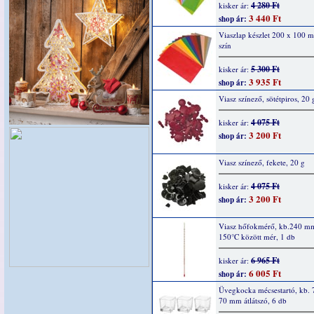
4 280 Ft
kisker ár:
3 440 Ft
shop ár:
Viaszlap készlet 200 x 100 
szín
5 300 Ft
kisker ár:
3 935 Ft
shop ár:
Viasz színező, sötétpiros, 20 
4 075 Ft
kisker ár:
3 200 Ft
shop ár:
Viasz színező, fekete, 20 g
4 075 Ft
kisker ár:
3 200 Ft
shop ár:
Viasz hőfokmérő, kb.240 mm
150°C között mér, 1 db
6 965 Ft
kisker ár:
6 005 Ft
shop ár:
Üvegkocka mécsestartó, kb. 
70 mm átlátszó, 6 db