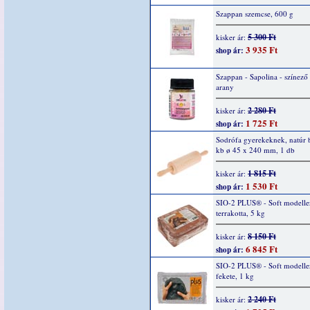
Szappan szemcse, 600 g
5 300 Ft
kisker ár:
3 935 Ft
shop ár:
Szappan - Sapolina - színező
arany
2 280 Ft
kisker ár:
1 725 Ft
shop ár:
Sodrófa gyerekeknek, natúr 
kb ø 45 x 240 mm, 1 db
1 815 Ft
kisker ár:
1 530 Ft
shop ár:
SIO-2 PLUS® - Soft modelle
terrakotta, 5 kg
8 150 Ft
kisker ár:
6 845 Ft
shop ár:
SIO-2 PLUS® - Soft modelle
fekete, 1 kg
2 240 Ft
kisker ár: