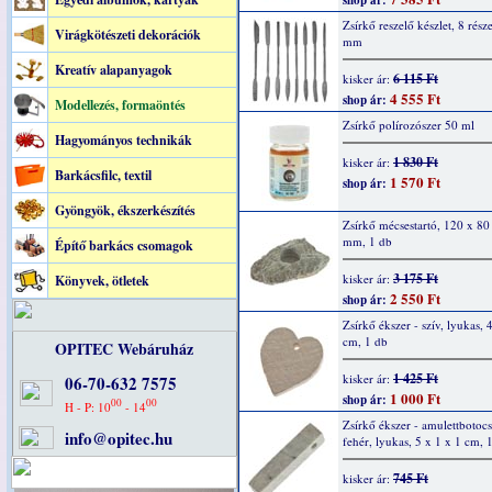
shop ár:
Zsírkő reszelő készlet, 8 rész
Virágkötészeti dekorációk
mm
Kreatív alapanyagok
6 115 Ft
kisker ár:
4 555 Ft
shop ár:
Modellezés, formaöntés
Zsírkő polírozószer 50 ml
Hagyományos technikák
1 830 Ft
kisker ár:
Barkácsfilc, textil
1 570 Ft
shop ár:
Gyöngyök, ékszerkészítés
Zsírkő mécsestartó, 120 x 80
mm, 1 db
Építő barkács csomagok
3 175 Ft
kisker ár:
Könyvek, ötletek
2 550 Ft
shop ár:
Zsírkő ékszer - szív, lyukas, 
cm, 1 db
OPITEC Webáruház
1 425 Ft
kisker ár:
06-70-632 7575
1 000 Ft
shop ár:
00
00
H - P: 10
- 14
Zsírkő ékszer - amulettbotocs
info@opitec.hu
fehér, lyukas, 5 x 1 x 1 cm, 
745 Ft
kisker ár: