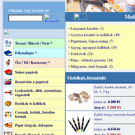
Cikkszám, vagy keresett szó
Mode
• Lenyomat készítés (1)
• Gyertya készítés és kellékek (49)
• Papírmasé, Gipsz-szalag (7)
Tavasz / Húsvét / Nyár *
• Agyag, agyagozó kellékek (19)
Főkatalógus *
• Zsírkővek (21)
• Fimo - süthető gyurma (34)
Ősz / Tél / Karácsony *
• Műgyanta, öntő formák (2)
Színes papírok
Modellezés, formaöntés
Kreatívitás a papírral
Zsírkő, kisebb darabok, 10 -
Lyukasztók, ollók, nyomdázás,
kb. 1, 5 kg
ragasztók
4 280 Ft
kisker ár:
Festékek és kellékek
3 200 Ft
shop ár:
Ceruzák, kréták, festetlen
Zsírkő faragó szerszám készle
formák
részes
Papír tárgyak, dekupázs
8 570 Ft
kisker ár:
7 385 Ft
Egyedi albumok, kártyák