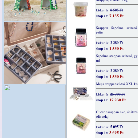
8 505 Ft
kisker ár:
7 135 Ft
shop ár:
Szappan - Sapolina - színező
ezüst
2 280 Ft
kisker ár:
1 530 Ft
shop ár:
Sapolina szappan színező, g
ml
2 280 Ft
kisker ár:
1 530 Ft
shop ár:
Mega szappanstúdió XXL kés
25 700 Ft
kisker ár:
17 230 Ft
shop ár:
Glicerinszappan öko, átlátszó
olivaolaj
5 095 Ft
kisker ár:
3 695 Ft
shop ár: