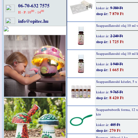
06-70-632 7575
9 380 Ft
kisker ár:
00
00
H - P: 10
- 14
7 870 Ft
shop ár:
info@opitec.hu
Szappanillatosító olaj 10 ml v
2 240 Ft
kisker ár:
1 725 Ft
shop ár:
Szappanillatosító olaj 10 ml 
1 940 Ft
kisker ár:
1 665 Ft
shop ár:
Szappanillatosító készlet, 5 
9 765 Ft
kisker ár:
8 420 Ft
shop ár:
Szappanbuborék forma, 12 x
kör
405 Ft
kisker ár:
270 Ft
shop ár:
Szappan, átlátszó 1 kg