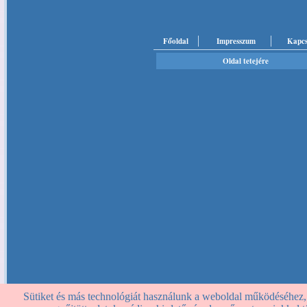
Főoldal
Impresszum
Kapcs
Oldal tetejére
Sütiket és más technológiát használunk a weboldal működéséhez, st