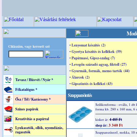
Mode
• Lenyomat készítés (2)
Cikkszám, vagy keresett szó
• Gyertya készítés és kellékek (59)
• Papírmasé, Gipsz-szalag (7)
• Levegőn száradó agyag, filctoll (27)
• Gyurmák, formák, memo tartók (44)
• Álarcok (2)
Tavasz / Húsvét / Nyár *
• Gipszöntés és kellékei (43)
Főkatalógus *
Szappanöntés
Ősz / Tél / Karácsony *
Szilikonforma - ovális, 1 db 
Színes papírok
forma kb. 280 x 160 mm, 6 
Kreatívitás a papírral
4 485 Ft
kisker ár:
3 340 Ft
shop ár:
Lyukasztók, ollók, nyomdázás,
ragasztók
Szappanszínező, mokka, 10 