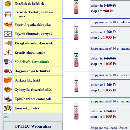
Festékek és kellékek
1 150 Ft
kisker ár:
980 Ft
shop ár:
Ceruzák, kréták, festetlen
formák
Szappanszínező 10 ml ultram
Papír tárgyak, dekupázs
1 260 Ft
kisker ár:
Egyedi albumok, kártyák
1 035 Ft
shop ár:
Virágkötészeti dekorációk
Szappanszínező 10 ml menta
Kreatív alapanyagok
1 260 Ft
kisker ár:
Modellezés, formaöntés
1 035 Ft
shop ár:
Hagyományos technikák
Szappanszínező 10 ml rózsas
Barkácsfilc, textil
1 260 Ft
kisker ár:
Gyöngyök, ékszerkészítés
1 035 Ft
shop ár:
Építő barkács csomagok
Szappanszínező 10 ml naranc
Könyvek, ötletek
1 260 Ft
kisker ár:
1 035 Ft
shop ár:
OPITEC Webáruház
Szappanöntő kezdő készlet