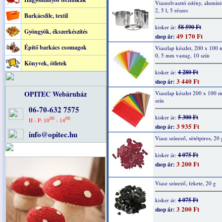
Viaszolvasztó edény, alumín
2, 5 l, 5 részes
Barkácsfilc, textil
58 590 Ft
kisker ár:
Gyöngyök, ékszerkészítés
49 170 Ft
shop ár:
Építő barkács csomagok
Viaszlap készlet, 200 x 100
0, 5 mm vastag, 10 szín
Könyvek, ötletek
4 280 Ft
kisker ár:
3 440 Ft
shop ár:
OPITEC Webáruház
Viaszlap készlet 200 x 100 
szín
06-70-632 7575
5 300 Ft
kisker ár:
00
00
H - P: 10
- 14
3 935 Ft
shop ár:
info@opitec.hu
Viasz színező, sötétpiros, 20 
4 075 Ft
kisker ár:
3 200 Ft
shop ár:
Viasz színező, fekete, 20 g
4 075 Ft
kisker ár:
3 200 Ft
shop ár: