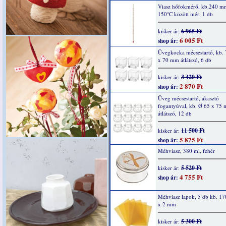
Viasz hőfokmérő, kb.240 mm
150°C között mér, 1 db
6 965 Ft
kisker ár:
6 005 Ft
shop ár:
Üvegkocka mécsestartó, kb. 
x 70 mm átlátszó, 6 db
3 420 Ft
kisker ár:
2 870 Ft
shop ár:
Üveg mécsestartó, akasztó
fogantyúval, kb. Ø 65 x 75
átlátszó, 12 db
11 500 Ft
kisker ár:
5 875 Ft
shop ár:
Méhviasz, 380 ml, fehér
5 520 Ft
kisker ár:
4 755 Ft
shop ár:
Méhviasz lapok, 5 db kb. 17
x 2 mm
5 300 Ft
kisker ár: