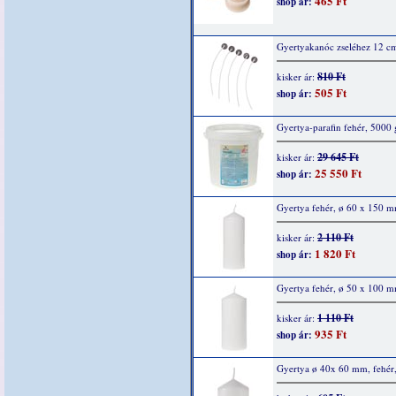
465 Ft
shop ár:
Gyertyakanóc zseléhez 12 cm
810 Ft
kisker ár:
505 Ft
shop ár:
Gyertya-parafin fehér, 5000 
29 645 Ft
kisker ár:
25 550 Ft
shop ár:
Gyertya fehér, ø 60 x 150 m
2 110 Ft
kisker ár:
1 820 Ft
shop ár:
Gyertya fehér, ø 50 x 100 m
1 110 Ft
kisker ár:
935 Ft
shop ár:
Gyertya ø 40x 60 mm, fehér,