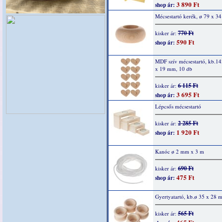
3 890 Ft
shop ár:
Mécsestartó kerék, ø 79 x 3
770 Ft
kisker ár:
590 Ft
shop ár:
MDF szív mécsestartó, kb.14
x 19 mm, 10 db
6 115 Ft
kisker ár:
3 695 Ft
shop ár:
Lépcsős mécsestartó
2 285 Ft
kisker ár:
1 920 Ft
shop ár:
Kanóc ø 2 mm x 3 m
690 Ft
kisker ár:
475 Ft
shop ár:
Gyertyatartó, kb.ø 35 x 28 
565 Ft
kisker ár: