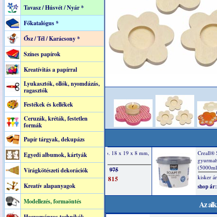
Tavasz / Húsvét / Nyár *
Főkatalógus *
Ősz / Tél / Karácsony *
Színes papírok
Kreatívitás a papírral
Lyukasztók, ollók, nyomdázás,
ragasztók
Festékek és kellékek
Ceruzák, kréták, festetlen
formák
Papír tárgyak, dekupázs
Egyedi albumok, kártyák
Virágkötészeti dekorációk
Kreatív alapanyagok
Modellezés, formaöntés
Az alk
Hagyományos technikák