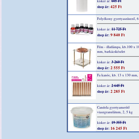
605 Ft
kisker ár:
425 Ft
shop ár:
Folyékony gyertyaszínező, 6
11 725 Ft
kisker ár:
9 840 Ft
shop ár:
Fém - illatlámpa, kb.100 x 
mm, barkácskészlet
3 260 Ft
kisker ár:
2 555 Ft
shop ár:
Fa kanóc, kb. 13 x 130 mm,
2 645 Ft
kisker ár:
2 285 Ft
shop ár:
Candela gyertyamerítő
viaszgranulátum, 2, 5 kg
19 355 Ft
kisker ár:
16 245 Ft
shop ár: