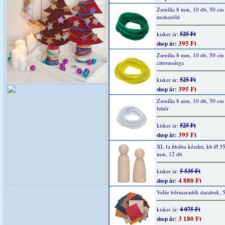
Zsenília 8 mm, 10 db, 50 cm
mohazöld
525 Ft
kisker ár:
395 Ft
shop ár:
Zsenília 8 mm, 10 db, 50 cm
citromsárga
525 Ft
kisker ár:
395 Ft
shop ár:
Zsenília 8 mm, 10 db, 50 cm
fehér
525 Ft
kisker ár:
395 Ft
shop ár:
XL fa fibábu készlet, kb Ø 35
mm, 12 db
5 535 Ft
kisker ár:
4 880 Ft
shop ár:
Velúr bőrmaradék darabok, 
4 075 Ft
kisker ár:
3 180 Ft
shop ár: