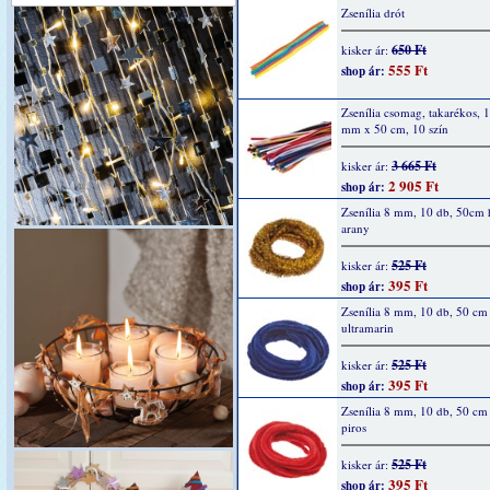
Zsenília drót
650 Ft
kisker ár:
555 Ft
shop ár:
Zsenília csomag, takarékos, 
mm x 50 cm, 10 szín
3 665 Ft
kisker ár:
2 905 Ft
shop ár:
Zsenília 8 mm, 10 db, 50cm 
arany
525 Ft
kisker ár:
395 Ft
shop ár:
Zsenília 8 mm, 10 db, 50 cm
ultramarin
525 Ft
kisker ár:
395 Ft
shop ár:
Zsenília 8 mm, 10 db, 50 cm
piros
525 Ft
kisker ár:
395 Ft
shop ár: