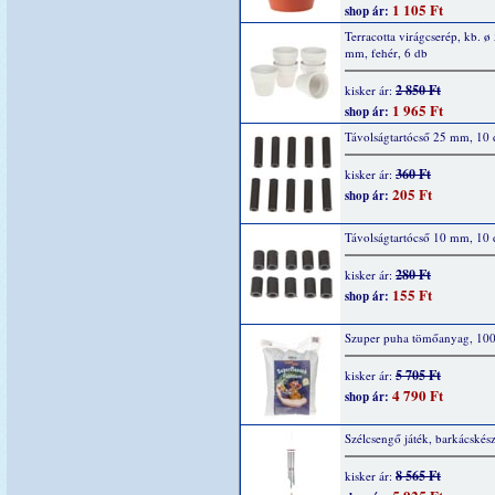
1 105 Ft
shop ár:
Terracotta virágcserép, kb. ø
mm, fehér, 6 db
2 850 Ft
kisker ár:
1 965 Ft
shop ár:
Távolságtartócső 25 mm, 10 
360 Ft
kisker ár:
205 Ft
shop ár:
Távolságtartócső 10 mm, 10 
280 Ft
kisker ár:
155 Ft
shop ár:
Szuper puha tömőanyag, 10
5 705 Ft
kisker ár:
4 790 Ft
shop ár:
Szélcsengő játék, barkácskész
8 565 Ft
kisker ár: