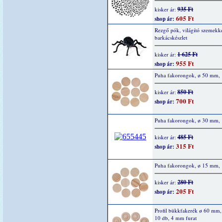
935 Ft
kisker ár:
605 Ft
shop ár:
Rezgő pók, világító szemekke
barkácskészlet
1 625 Ft
kisker ár:
955 Ft
shop ár:
Puha fakorongok, ø 50 mm, 
850 Ft
kisker ár:
700 Ft
shop ár:
Puha fakorongok, ø 30 mm, 
485 Ft
kisker ár:
315 Ft
shop ár:
Puha fakorongok, ø 15 mm, 
280 Ft
kisker ár:
205 Ft
shop ár:
Profil bükkfakerék ø 60 mm
10 db, 4 mm furat