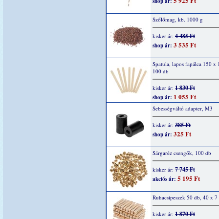
5 925 Ft
shop ár:
Szőlőmag, kb. 1000 g
4 485 Ft
kisker ár:
3 535 Ft
shop ár:
Spatula, lapos fapálca 150 x
100 db
1 830 Ft
kisker ár:
1 055 Ft
shop ár:
Sebességváltó adapter, M3
385 Ft
kisker ár:
325 Ft
shop ár:
Sárgaréz csengők, 100 db
7 745 Ft
kisker ár:
5 195 Ft
akciós ár:
Ruhacsipeszek 50 db, 40 x 
1 870 Ft
kisker ár: