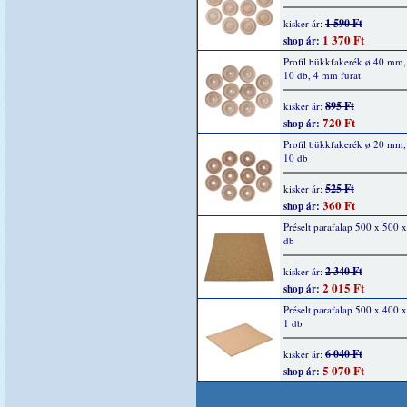
1 590 Ft
kisker ár:
1 370 Ft
shop ár:
Profil bükkfakerék ø 40 mm
10 db, 4 mm furat
895 Ft
kisker ár:
720 Ft
shop ár:
Profil bükkfakerék ø 20 mm
10 db
525 Ft
kisker ár:
360 Ft
shop ár:
Préselt parafalap 500 x 500 
db
2 340 Ft
kisker ár:
2 015 Ft
shop ár:
Préselt parafalap 500 x 400
1 db
6 040 Ft
kisker ár:
5 070 Ft
shop ár: