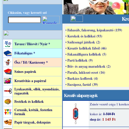
Cikkszám, vagy keresett szó
Kre
• Fahasáb, fakorong, képakasztó (159)
• Kerekek és kellékei (93)
• Szélcsengő játékok (2)
Tavasz / Húsvét / Nyár *
• Kreatív kellékek fából (46)
Főkatalógus *
• Fakanálfigura kellékek (5)
• Parti kellékek (9)
Ősz / Tél / Karácsony *
• Bőr- és anyag maradékok (2)
Színes papírok
• Parafa, lakkozó ecset (16)
• Barkács kofferok (4)
Kreatívitás a papírral
• Facsipesz, farúd (39)
Lyukasztók, ollók, nyomdázás,
ragasztók
Kreatív alapanyagok
Festékek és kellékek
Zsinór vezető csiga 1 kerekes
Ceruzák, kréták, festetlen
formák
1 310 Ft
kisker ár:
1 145 Ft
shop ár:
Papír tárgyak, dekupázs