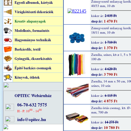
Zsinegvezető műanyag kerék,
Egyedi albumok, kártyák
40/33 mm, 10 db
Virágkötészeti dekorációk
2 035 Ft
kisker ár:
1 470 Ft
Kreatív alapanyagok
shop ár:
Zsinegvezető műanyag kerék,
Modellezés, formaöntés
18/11 mm, 10 db
Hagyományos technikák
1 710 Ft
kisker ár:
1 370 Ft
shop ár:
Barkácsfilc, textil
Zsenília, színes, kb ø 1, 5 x 
Gyöngyök, ékszerkészítés
100 db
Építő barkács csomagok
4 620 Ft
kisker ár:
3 790 Ft
shop ár:
Könyvek, ötletek
Zsenília, 14 mm x 50 cm, 10
színes, 10 szín
OPITEC Webáruház
6 115 Ft
kisker ár:
4 875 Ft
shop ár:
06-70-632 7575
Zsenília óriás csomag, kb. Ø 
00
00
H - P: 10
- 14
mm, 700 db
info@opitec.hu
14 275 Ft
kisker ár:
10 780 Ft
shop ár: