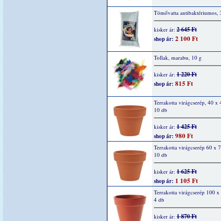
Tömővatta antibaktériumos, 
2 645 Ft
kisker ár:
2 100 Ft
shop ár:
Tollak, marabu, 10 g
1 220 Ft
kisker ár:
815 Ft
shop ár:
Terrakotta virágcserép, 40 x
10 db
1 425 Ft
kisker ár:
980 Ft
shop ár:
Terrakotta virágcserép 60 x
10 db
1 625 Ft
kisker ár:
1 105 Ft
shop ár:
Terrakotta virágcserép 100 
4 db
1 870 Ft
kisker ár: