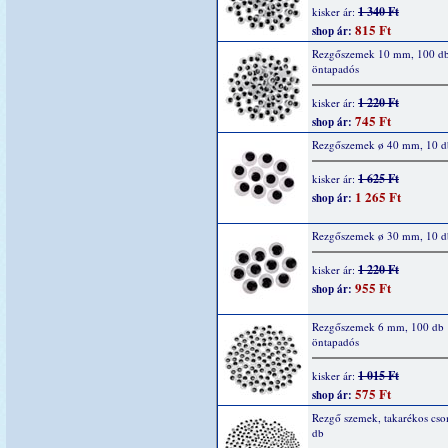
1 340 Ft
kisker ár:
815 Ft
shop ár:
Rezgőszemek 10 mm, 100 d
öntapadós
1 220 Ft
kisker ár:
745 Ft
shop ár:
Rezgőszemek ø 40 mm, 10 d
1 625 Ft
kisker ár:
1 265 Ft
shop ár:
Rezgőszemek ø 30 mm, 10 d
1 220 Ft
kisker ár:
955 Ft
shop ár:
Rezgőszemek 6 mm, 100 db
öntapadós
1 015 Ft
kisker ár:
575 Ft
shop ár:
Rezgő szemek, takarékos cs
db