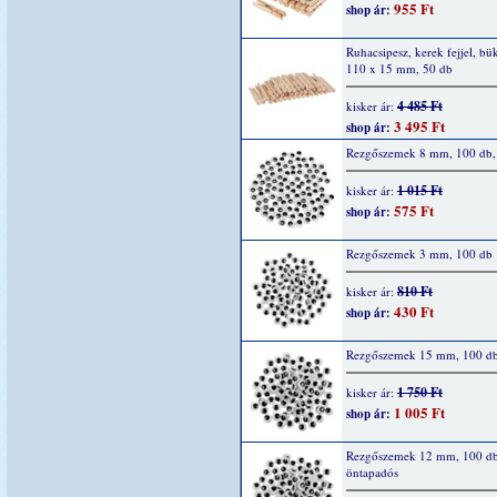
955 Ft
shop ár:
Ruhacsipesz, kerek fejjel, bü
110 x 15 mm, 50 db
4 485 Ft
kisker ár:
3 495 Ft
shop ár:
Rezgőszemek 8 mm, 100 db,
1 015 Ft
kisker ár:
575 Ft
shop ár:
Rezgőszemek 3 mm, 100 db
810 Ft
kisker ár:
430 Ft
shop ár:
Rezgőszemek 15 mm, 100 d
1 750 Ft
kisker ár:
1 005 Ft
shop ár:
Rezgőszemek 12 mm, 100 d
öntapadós