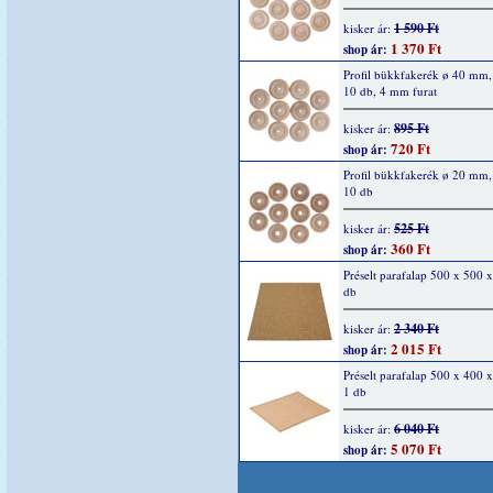
1 590 Ft
kisker ár:
1 370 Ft
shop ár:
Profil bükkfakerék ø 40 mm
10 db, 4 mm furat
895 Ft
kisker ár:
720 Ft
shop ár:
Profil bükkfakerék ø 20 mm
10 db
525 Ft
kisker ár:
360 Ft
shop ár:
Préselt parafalap 500 x 500 
db
2 340 Ft
kisker ár:
2 015 Ft
shop ár:
Préselt parafalap 500 x 400
1 db
6 040 Ft
kisker ár:
5 070 Ft
shop ár: