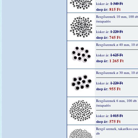
1 340 Ft
kisker ár:
815 Ft
shop ár:
Rezgőszemek 10 mm, 100 d
öntapadós
1 220 Ft
kisker ár:
745 Ft
shop ár:
Rezgőszemek ø 40 mm, 10 d
1 625 Ft
kisker ár:
1 265 Ft
shop ár:
Rezgőszemek ø 30 mm, 10 d
1 220 Ft
kisker ár:
955 Ft
shop ár:
Rezgőszemek 6 mm, 100 db
öntapadós
1 015 Ft
kisker ár:
575 Ft
shop ár:
Rezgő szemek, takarékos cs
db