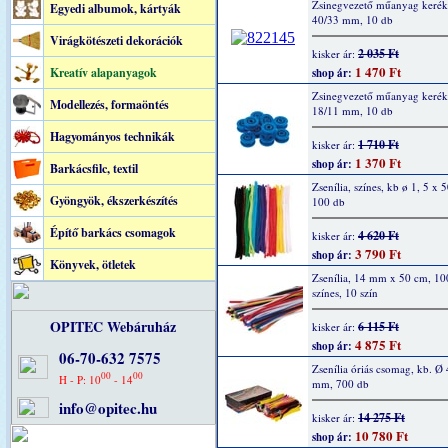
Zsinegvezető műanyag kerék,
Egyedi albumok, kártyák
40/33 mm, 10 db
Virágkötészeti dekorációk
2 035 Ft
kisker ár:
1 470 Ft
Kreatív alapanyagok
shop ár:
Zsinegvezető műanyag kerék,
Modellezés, formaöntés
18/11 mm, 10 db
Hagyományos technikák
1 710 Ft
kisker ár:
1 370 Ft
shop ár:
Barkácsfilc, textil
Zsenília, színes, kb ø 1, 5 x 
Gyöngyök, ékszerkészítés
100 db
Építő barkács csomagok
4 620 Ft
kisker ár:
3 790 Ft
shop ár:
Könyvek, ötletek
Zsenília, 14 mm x 50 cm, 10
színes, 10 szín
OPITEC Webáruház
6 115 Ft
kisker ár:
4 875 Ft
shop ár:
06-70-632 7575
Zsenília óriás csomag, kb. Ø 
00
00
H - P: 10
- 14
mm, 700 db
info@opitec.hu
14 275 Ft
kisker ár:
10 780 Ft
shop ár: