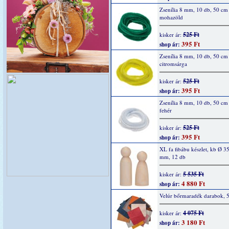
Zsenília 8 mm, 10 db, 50 cm
mohazöld
525 Ft
kisker ár:
395 Ft
shop ár:
Zsenília 8 mm, 10 db, 50 cm
citromsárga
525 Ft
kisker ár:
395 Ft
shop ár:
Zsenília 8 mm, 10 db, 50 cm
fehér
525 Ft
kisker ár:
395 Ft
shop ár:
XL fa fibábu készlet, kb Ø 35
mm, 12 db
5 535 Ft
kisker ár:
4 880 Ft
shop ár:
Velúr bőrmaradék darabok, 
4 075 Ft
kisker ár:
3 180 Ft
shop ár: