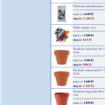
Tömővatta antibaktériumos, 
2 645 Ft
kisker ár:
2 100 Ft
shop ár:
Tollak, marabu, 10 g
1 220 Ft
kisker ár:
815 Ft
shop ár:
Terrakotta virágcserép, 40 x
10 db
1 425 Ft
kisker ár:
980 Ft
shop ár:
Terrakotta virágcserép 60 x
10 db
1 625 Ft
kisker ár:
1 105 Ft
shop ár:
Terrakotta virágcserép 100 
4 db
1 870 Ft
kisker ár: