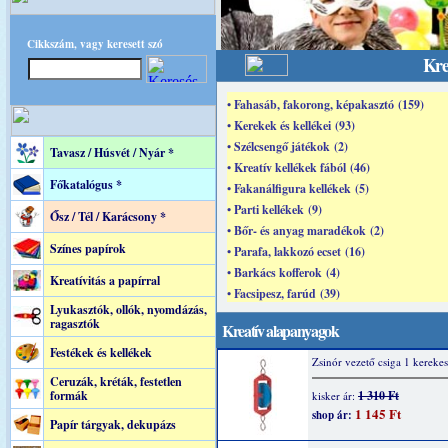
Cikkszám, vagy keresett szó
Kre
• Fahasáb, fakorong, képakasztó (159)
• Kerekek és kellékei (93)
• Szélcsengő játékok (2)
Tavasz / Húsvét / Nyár *
• Kreatív kellékek fából (46)
Főkatalógus *
• Fakanálfigura kellékek (5)
• Parti kellékek (9)
Ősz / Tél / Karácsony *
• Bőr- és anyag maradékok (2)
Színes papírok
• Parafa, lakkozó ecset (16)
• Barkács kofferok (4)
Kreatívitás a papírral
• Facsipesz, farúd (39)
Lyukasztók, ollók, nyomdázás,
ragasztók
Kreatív alapanyagok
Festékek és kellékek
Zsinór vezető csiga 1 kerekes
Ceruzák, kréták, festetlen
formák
1 310 Ft
kisker ár:
1 145 Ft
shop ár:
Papír tárgyak, dekupázs