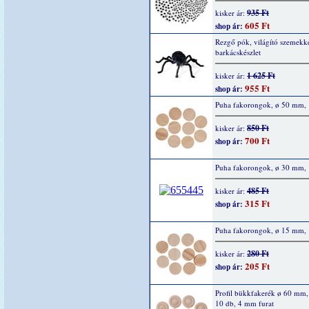
935 Ft
kisker ár:
605 Ft
shop ár:
Rezgő pók, világító szemekke
barkácskészlet
1 625 Ft
kisker ár:
955 Ft
shop ár:
Puha fakorongok, ø 50 mm, 
850 Ft
kisker ár:
700 Ft
shop ár:
Puha fakorongok, ø 30 mm, 
485 Ft
kisker ár:
315 Ft
shop ár:
Puha fakorongok, ø 15 mm, 
280 Ft
kisker ár:
205 Ft
shop ár:
Profil bükkfakerék ø 60 mm
10 db, 4 mm furat