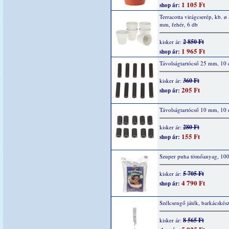
1 105 Ft
shop ár:
Terracotta virágcserép, kb. ø
mm, fehér, 6 db
2 850 Ft
kisker ár:
1 965 Ft
shop ár:
Távolságtartócső 25 mm, 10 
360 Ft
kisker ár:
205 Ft
shop ár:
Távolságtartócső 10 mm, 10 
280 Ft
kisker ár:
155 Ft
shop ár:
Szuper puha tömőanyag, 10
5 705 Ft
kisker ár:
4 790 Ft
shop ár:
Szélcsengő játék, barkácskész
8 565 Ft
kisker ár: