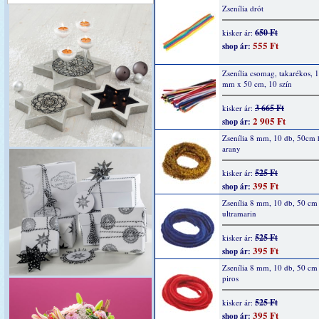
Zsenília drót
650 Ft
kisker ár:
555 Ft
shop ár:
Zsenília csomag, takarékos, 
mm x 50 cm, 10 szín
3 665 Ft
kisker ár:
2 905 Ft
shop ár:
Zsenília 8 mm, 10 db, 50cm 
arany
525 Ft
kisker ár:
395 Ft
shop ár:
Zsenília 8 mm, 10 db, 50 cm
ultramarin
525 Ft
kisker ár:
395 Ft
shop ár:
Zsenília 8 mm, 10 db, 50 cm
piros
525 Ft
kisker ár:
395 Ft
shop ár: