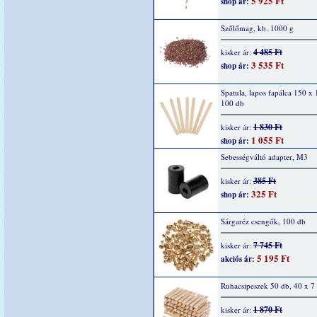
5 925 Ft
shop ár:
Szőlőmag, kb. 1000 g
4 485 Ft
kisker ár:
3 535 Ft
shop ár:
Spatula, lapos fapálca 150 x
100 db
1 830 Ft
kisker ár:
1 055 Ft
shop ár:
Sebességváltó adapter, M3
385 Ft
kisker ár:
325 Ft
shop ár:
Sárgaréz csengők, 100 db
7 745 Ft
kisker ár:
5 195 Ft
akciós ár:
Ruhacsipeszek 50 db, 40 x 
1 870 Ft
kisker ár: