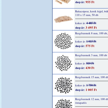
955 Ft
shop ár:
Ruhacsipesz, kerek fejjel, bü
110 x 15 mm, 50 db
4 485 Ft
kisker ár:
3 495 Ft
shop ár:
Rezgőszemek 8 mm, 100 db,
1 015 Ft
kisker ár:
575 Ft
shop ár:
Rezgőszemek 3 mm, 100 db
810 Ft
kisker ár:
430 Ft
shop ár:
Rezgőszemek 15 mm, 100 d
1 750 Ft
kisker ár:
1 005 Ft
shop ár:
Rezgőszemek 12 mm, 100 d
öntapadós