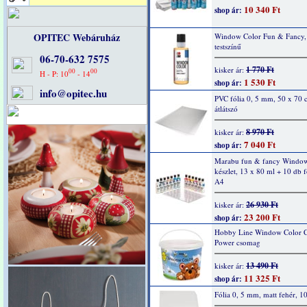
10 340 Ft
shop ár:
OPITEC Webáruház
Window Color Fun & Fancy,
testszínű
06-70-632 7575
1 770 Ft
kisker ár:
00
00
H - P: 10
- 14
1 530 Ft
shop ár:
info@opitec.hu
PVC fólia 0, 5 mm, 50 x 70 
átlátszó
8 970 Ft
kisker ár:
7 040 Ft
shop ár:
Marabu fun & fancy Window
készlet, 13 x 80 ml + 10 db 
A4
26 930 Ft
kisker ár:
23 200 Ft
shop ár:
Hobby Line Window Color C
Power csomag
13 490 Ft
kisker ár:
11 325 Ft
shop ár:
Fólia 0, 5 mm, matt fehér, 1