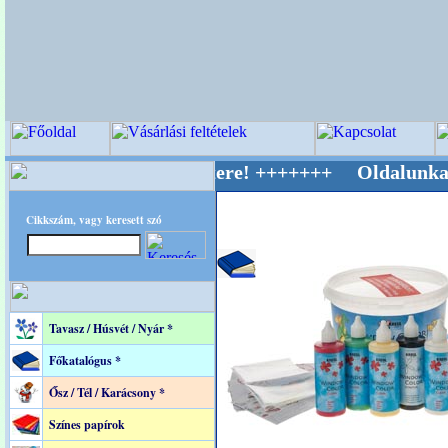
ív Világ Mestere! +++++++ Oldalunkat akaratt
Cikkszám, vagy keresett szó
Tavasz / Húsvét / Nyár *
Főkatalógus *
Ősz / Tél / Karácsony *
Színes papírok