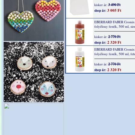
3 490 Ft
kisker ár:
3 005 Ft
shop ár:
EBERHARD FABER Cromix á
folyélony festék, 500 ml, sie
2 770 Ft
kisker ár:
2 320 Ft
shop ár:
EBERHARD FABER Cromix á
folyélony festék, 500 ml, feh
2 770 Ft
kisker ár:
2 320 Ft
shop ár: