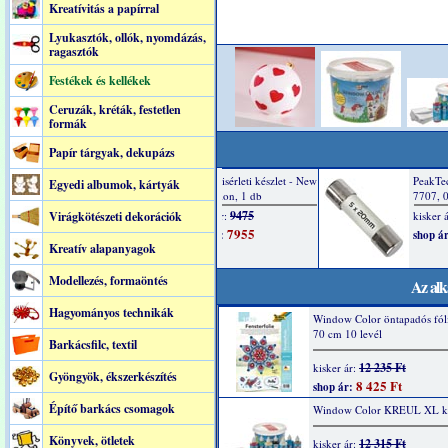
Kreatívitás a papírral
Lyukasztók, ollók, nyomdázás,
ragasztók
Festékek és kellékek
Ceruzák, kréták, festetlen
formák
Papír tárgyak, dekupázs
Egyedi albumok, kártyák
Virágkötészeti dekorációk
Kreatív alapanyagok
Modellezés, formaöntés
Az alk
Hagyományos technikák
Window Color öntapadós fól
70 cm 10 levél
Barkácsfilc, textil
12 235 Ft
kisker ár:
Gyöngyök, ékszerkészítés
8 425 Ft
shop ár:
Építő barkács csomagok
Window Color KREUL XL ké
Könyvek, ötletek
12 315 Ft
kisker ár: