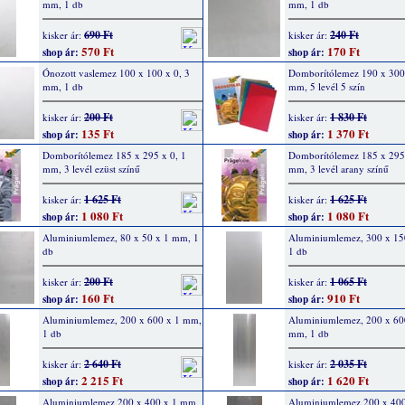
mm, 1 db
mm, 1 db
690 Ft
240 Ft
kisker ár:
kisker ár:
570 Ft
170 Ft
shop ár:
shop ár:
Ónozott vaslemez 100 x 100 x 0, 3
Domborítólemez 190 x 300 
mm, 1 db
mm, 5 levél 5 szín
200 Ft
1 830 Ft
kisker ár:
kisker ár:
135 Ft
1 370 Ft
shop ár:
shop ár:
Domborítólemez 185 x 295 x 0, 1
Domborítólemez 185 x 295 
mm, 3 levél ezüst színű
mm, 3 levél arany színű
1 625 Ft
1 625 Ft
kisker ár:
kisker ár:
1 080 Ft
1 080 Ft
shop ár:
shop ár:
Aluminiumlemez, 80 x 50 x 1 mm, 1
Aluminiumlemez, 300 x 15
db
1 db
200 Ft
1 065 Ft
kisker ár:
kisker ár:
160 Ft
910 Ft
shop ár:
shop ár:
Aluminiumlemez, 200 x 600 x 1 mm,
Aluminiumlemez, 200 x 600
1 db
mm, 1 db
2 640 Ft
2 035 Ft
kisker ár:
kisker ár:
2 215 Ft
1 620 Ft
shop ár:
shop ár:
Aluminiumlemez 200 x 400 x 1 mm,
Aluminiumlemez 200 x 400