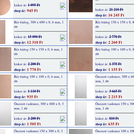
1 095 Ft
kisker ár:
21 210 Ft
kisker ár:
945 Ft
shop ár:
16 245 Ft
shop ár:
Réz bádog, 300 x 600 x 0, 6 mm, 1
Réz bádog 150 x 150 x 0, 
db
db
15 090 Ft
2 770 Ft
kisker ár:
kisker ár:
12 310 Ft
2 260 Ft
shop ár:
shop ár:
Réz bádog 150 x 150 x 0, 6 mm, 1
Réz bádog 100 x 100 x 0, 
db
db
2 200 Ft
1 375 Ft
kisker ár:
kisker ár:
1 770 Ft
1 155 Ft
shop ár:
shop ár:
Réz bádog 100 x 100 x 0, 6 mm, 1
Ónozott vaslemez, 300 x 60
db
mm, 1 db
1 110 Ft
3 665 Ft
kisker ár:
kisker ár:
935 Ft
2 215 Ft
shop ár:
shop ár:
Ónozott vaslemez, 300 x 600 x 0, 3
Ónozott vaslemez 150 x 30
mm, 1 db
mm, 1 db
2 200 Ft
810 Ft
kisker ár:
kisker ár:
1 505 Ft
635 Ft
shop ár:
shop ár:
Ónozott vaslemez 150 x 300 x 0, 3
Ónozott vaslemez 100 x 10