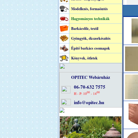
Modellezés, formaöntés
Hagyományos technikák
Barkácsfilc, textil
Gyöngyök, ékszerkészítés
Építő barkács csomagok
Könyvek, ötletek
OPITEC Webáruház
06-70-632 7575
00
00
H - P: 10
- 14
info@opitec.hu