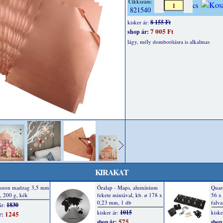
Cikkszám:
cs
821540
8 155 Ft
kisker ár:
7 005 Ft
shop ár:
lágy, mély domborításra is alkalmas
KIRAKAT