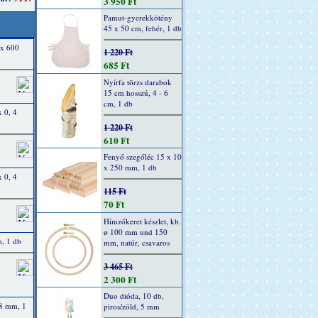
3 950 Ft
Pamut-gyerekkötény
45 x 50 cm, fehér, 1 db
 x 600
1 220 Ft
685 Ft
Nyírfa törzs darabok
15 cm hosszú, 4 - 6
cm, 1 db
 0, 4
1 220 Ft
610 Ft
Fenyő szegőléc 15 x 10
x 250 mm, 1 db
 0, 4
115 Ft
70 Ft
Hímzőkeret készlet, kb.
ø 100 mm und 150
m, 1 db
mm, natúr, csavaros
3 465 Ft
2 300 Ft
Duo dióda, 10 db,
 8 mm, 1
piros/zöld, 5 mm