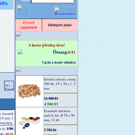
Jelszó
Új vevő
Elfelejtett jelszó
regisztráció
A kosár jelenleg üres!
Összeg:
0 Ft
Ugrás a kosár oldalára
Eredeti cidrusfa cserép,
500 db, 19 x 30 x 1, 5
mm
11 900 Ft
4 500 Ft
Ecsettartó tölcséres
tetővel, kb. Ø 70 x 90
mm, 12 db
7 795 Ft