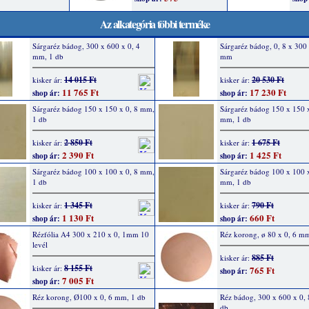
Az alkategória többi terméke
Sárgaréz bádog, 300 x 600 x 0, 4
Sárgaréz bádog, 0, 8 x 300
mm, 1 db
mm
14 015 Ft
20 530 Ft
kisker ár:
kisker ár:
11 765 Ft
17 230 Ft
shop ár:
shop ár:
Sárgaréz bádog 150 x 150 x 0, 8 mm,
Sárgaréz bádog 150 x 150 x
1 db
mm, 1 db
2 850 Ft
1 675 Ft
kisker ár:
kisker ár:
2 390 Ft
1 425 Ft
shop ár:
shop ár:
Sárgaréz bádog 100 x 100 x 0, 8 mm,
Sárgaréz bádog 100 x 100 x
1 db
mm, 1 db
1 345 Ft
790 Ft
kisker ár:
kisker ár:
1 130 Ft
660 Ft
shop ár:
shop ár:
Rézfólia A4 300 x 210 x 0, 1mm 10
Réz korong, ø 80 x 0, 6 m
levél
885 Ft
kisker ár:
8 155 Ft
kisker ár:
765 Ft
shop ár:
7 005 Ft
shop ár:
Réz korong, Ø100 x 0, 6 mm, 1 db
Réz bádog, 300 x 600 x 0,
db