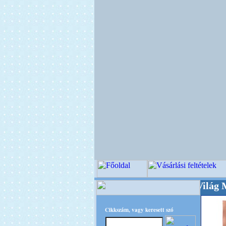
+++++++ OPITEC - A Kreatív Világ Mestere! +
Cikkszám, vagy keresett szó