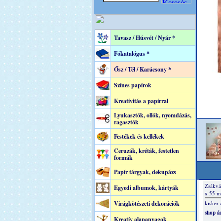
Tavasz / Húsvét / Nyár *
Főkatalógus *
Ősz / Tél / Karácsony *
Színes papírok
Kreatívitás a papírral
Lyukasztók, ollók, nyomdázás,
ragasztók
Festékek és kellékek
Ceruzák, kréták, festetlen
formák
Papír tárgyak, dekupázs
Egyedi albumok, kártyák
Virágkötészeti dekorációk
Kreatív alapanyagok