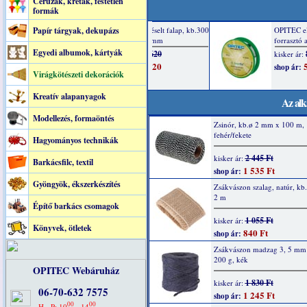
Ceruzák, kréták, festetlen
formák
Papír tárgyak, dekupázs
Egyedi albumok, kártyák
Virágkötészeti dekorációk
Kreatív alapanyagok
Az alk
Modellezés, formaöntés
Zsinór, kb.ø 2 mm x 100 m,
fehér/fekete
Hagyományos technikák
2 445 Ft
kisker ár:
Barkácsfilc, textil
1 535 Ft
shop ár:
Gyöngyök, ékszerkészítés
Zsákvászon szalag, natúr, k
2 m
Építő barkács csomagok
1 055 Ft
kisker ár:
Könyvek, ötletek
840 Ft
shop ár:
Zsákvászon madzag 3, 5 mm
200 g, kék
OPITEC Webáruház
1 830 Ft
kisker ár:
06-70-632 7575
1 245 Ft
shop ár:
00
00
H - P: 10
- 14