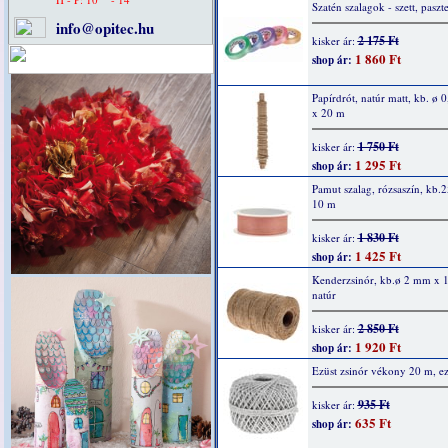
Szatén szalagok - szett, paszte
info@opitec.hu
2 175 Ft
kisker ár:
1 860 Ft
shop ár:
Papírdrót, natúr matt, kb. ø 
x 20 m
1 750 Ft
kisker ár:
1 295 Ft
shop ár:
Pamut szalag, rózsaszín, kb
10 m
1 830 Ft
kisker ár:
1 425 Ft
shop ár:
Kenderzsinór, kb.ø 2 mm x 
natúr
2 850 Ft
kisker ár:
1 920 Ft
shop ár:
Ezüst zsinór vékony 20 m, ez
935 Ft
kisker ár:
635 Ft
shop ár: