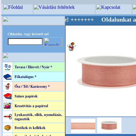
 Világ Mestere! +++++++ Oldalunkat akarattal
Cikkszám, vagy keresett szó
Tavasz / Húsvét / Nyár *
Főkatalógus *
Ősz / Tél / Karácsony *
Színes papírok
Kreatívitás a papírral
Lyukasztók, ollók, nyomdázás,
ragasztók
Festékek és kellékek