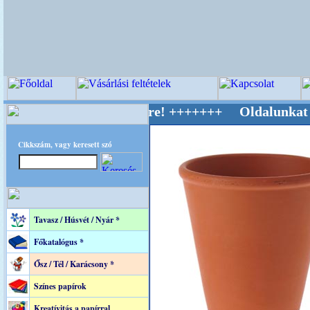
ív Világ Mestere! +++++++ Oldalunkat akaratt
Cikkszám, vagy keresett szó
Tavasz / Húsvét / Nyár *
Főkatalógus *
Ősz / Tél / Karácsony *
Színes papírok
Kreatívitás a papírral