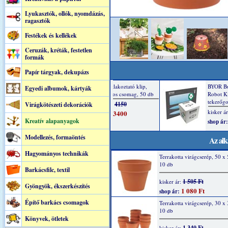
Lyukasztók, ollók, nyomdázás,
ragasztók
Festékek és kellékek
Ceruzák, kréták, festetlen
formák
Papír tárgyak, dekupázs
Egyedi albumok, kártyák
Virágkötészeti dekorációk
Kreatív alapanyagok
Modellezés, formaöntés
Az alk
Hagyományos technikák
Terrakotta virágcserép, 50 
10 db
Barkácsfilc, textil
1 505 Ft
kisker ár:
Gyöngyök, ékszerkészítés
1 080 Ft
shop ár:
Építő barkács csomagok
Terrakotta virágcserép, 30 
10 db
Könyvek, ötletek
1 340 Ft
kisker ár: