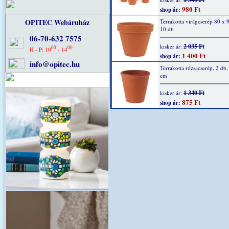
980 Ft
shop ár:
OPITEC Webáruház
Terrakotta virágcserép 80 x
10 db
06-70-632 7575
2 035 Ft
kisker ár:
00
00
H - P: 10
- 14
1 400 Ft
shop ár:
info@opitec.hu
Terrakotta rózsacserép, 2 db,
cm
1 340 Ft
kisker ár:
875 Ft
shop ár: