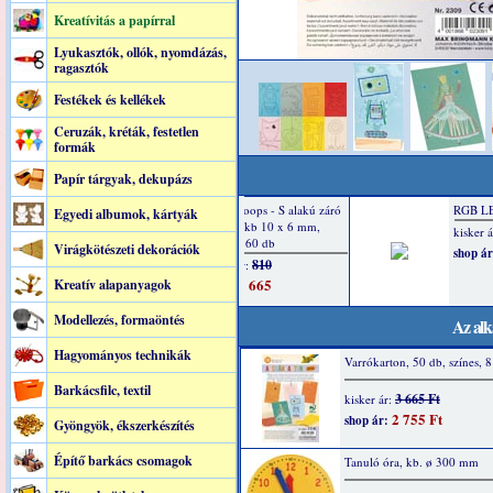
Kreatívitás a papírral
Lyukasztók, ollók, nyomdázás,
ragasztók
Festékek és kellékek
Ceruzák, kréták, festetlen
formák
Papír tárgyak, dekupázs
Egyedi albumok, kártyák
Virágkötészeti dekorációk
Kreatív alapanyagok
Modellezés, formaöntés
Az alk
Hagyományos technikák
Varrókarton, 50 db, színes, 
Barkácsfilc, textil
3 665 Ft
kisker ár:
2 755 Ft
shop ár:
Gyöngyök, ékszerkészítés
Építő barkács csomagok
Tanuló óra, kb. ø 300 mm