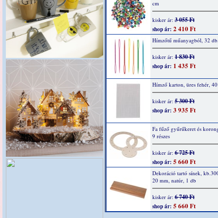
cm
3 055 Ft
kisker ár:
2 410 Ft
shop ár:
Hímzőtű műanyagból, 32 db,
1 830 Ft
kisker ár:
1 435 Ft
shop ár:
Hímző karton, üres fehér, 40
5 300 Ft
kisker ár:
3 935 Ft
shop ár:
Fa fűző gyűrűkeret és korong
9 részes
6 725 Ft
kisker ár:
5 660 Ft
shop ár:
Dekoráció tartó sínek, kb.30
20 mm, natúr, 1 db
6 740 Ft
kisker ár:
5 660 Ft
shop ár: