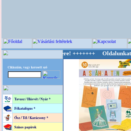
v Világ Mestere! +++++++ Oldalunkat akaratta
Cikkszám, vagy keresett szó
Tavasz / Húsvét / Nyár *
Főkatalógus *
Ősz / Tél / Karácsony *
Színes papírok