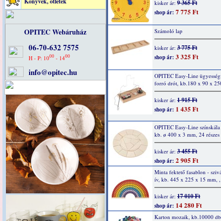
Könyvek, ötletek
9 365 Ft
kisker ár:
7 775 Ft
shop ár:
OPITEC Webáruház
Számoló lap
06-70-632 7575
3 775 Ft
kisker ár:
3 325 Ft
00
00
shop ár:
H - P: 10
- 14
info@opitec.hu
OPITEC Easy-Line ügyességi 
forró drót, kb.180 x 90 x 2
1 915 Ft
kisker ár:
1 435 Ft
shop ár:
OPITEC Easy-Line színskála
kb. ø 400 x 3 mm, 24 részes
3 455 Ft
kisker ár:
2 905 Ft
shop ár:
Minta fektető fasablon - szi
ív, kb. 445 x 225 x 15 mm, ,
17 010 Ft
kisker ár:
14 280 Ft
shop ár:
Karton mozaik, kb.10000 db,