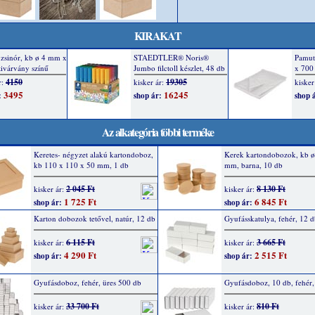
KIRAKAT
Az alkategória többi terméke
Keretes- négyzet alakú kartondoboz,
Kerek kartondobozok, kb ø
kb 110 x 110 x 50 mm, 1 db
mm, barna, 10 db
2 045 Ft
8 130 Ft
kisker ár:
kisker ár:
1 725 Ft
6 845 Ft
shop ár:
shop ár:
Karton dobozok tetővel, natúr, 12 db
Gyufásskatulya, fehér, 12 
6 115 Ft
3 665 Ft
kisker ár:
kisker ár:
4 290 Ft
2 515 Ft
shop ár:
shop ár:
Gyufásdoboz, fehér, üres 500 db
Gyufásdoboz, 10 db, fehér,
33 700 Ft
810 Ft
kisker ár:
kisker ár: