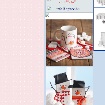
00
00
H - P: 10
- 14
info@opitec.hu