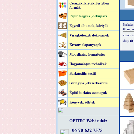
Ceruzák, kréták, festetlen
formák
Papír tárgyak, dekupázs
Egyedi albumok, kártyák
Virágkötészeti dekorációk
Kreatív alapanyagok
Modellezés, formaöntés
Hagyományos technikák
Barkácsfilc, textil
Gyöngyök, ékszerkészítés
Építő barkács csomagok
Könyvek, ötletek
OPITEC Webáruház
06-70-632 7575