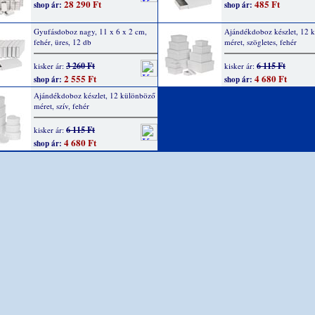
28 290 Ft
485 Ft
shop ár:
shop ár:
Gyufásdoboz nagy, 11 x 6 x 2 cm,
Ajándékdoboz készlet, 12 
fehér, üres, 12 db
méret, szögletes, fehér
3 260 Ft
6 115 Ft
kisker ár:
kisker ár:
2 555 Ft
4 680 Ft
shop ár:
shop ár:
Ajándékdoboz készlet, 12 különböző
méret, szív, fehér
6 115 Ft
kisker ár:
4 680 Ft
shop ár: