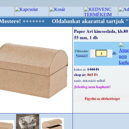
+++++++ Oldalunkat akarattal tartjuk "Oldtim
Paper Art kincsesláda, kb.80
55 mm, 1 db
Cikkszám:
db
544443
1 010 Ft
kisker ár:
865 Ft
shop ár:
natúr, dekoráció nélkül
Jelenleg nem kapható!