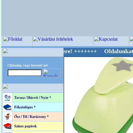
ív Világ Mestere! +++++++ Oldalunkat akaratt
Cikkszám, vagy keresett szó
Tavasz / Húsvét / Nyár *
Főkatalógus *
Ősz / Tél / Karácsony *
Színes papírok