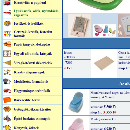
Kreatívitás a papírral
Lyukasztók, ollók, nyomdázás,
ragasztók
Festékek és kellékek
Ceruzák, kréták, festetlen
formák
Papír tárgyak, dekupázs
Egyedi albumok, kártyák
Virágkötészeti dekorációk
Kreatív alapanyagok
Modellezés, formaöntés
Az alk
Hagyományos technikák
Mintalyukasztó nagy, hullám
korong, ø 50 mm
Barkácsfilc, textil
5 300 Ft
kisker ár:
Gyöngyök, ékszerkészítés
3 355 Ft
shop ár:
Építő barkács csomagok
Mintalyukasztó kör
Könyvek, ötletek
6 930 Ft
kisker ár: