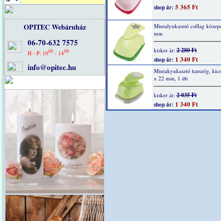
5 365 Ft
shop ár:
OPITEC Webáruház
Mintalyukasztó csillag közep
mm
06-70-632 7575
2 280 Ft
kisker ár:
00
00
H - P: 10
- 14
1 340 Ft
shop ár:
info@opitec.hu
Mintakyukasztó hatszög, kics
x 22 mm, 1 db
2 035 Ft
kisker ár:
1 340 Ft
shop ár: