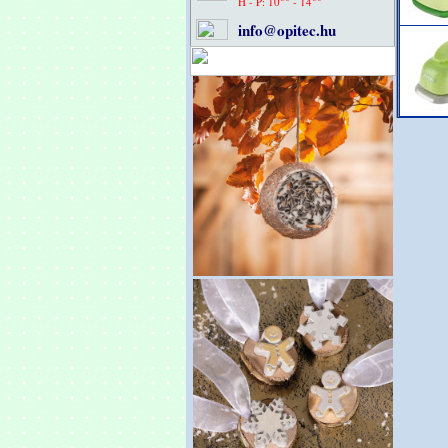
H - P: 10
- 14
info@opitec.hu