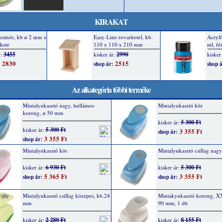
KIRAKAT
Az alkategória többi terméke
Mintalyukasztó nagy, hullámos
Mintalyukasztó kör
korong, ø 50 mm
5 300 Ft
kisker ár:
5 300 Ft
kisker ár:
3 355 Ft
shop ár:
3 355 Ft
shop ár:
Mintalyukasztó kör
Mintalyukasztó csillag nagy
6 930 Ft
5 300 Ft
kisker ár:
kisker ár:
5 365 Ft
3 355 Ft
shop ár:
shop ár:
Mintalyukasztó csillag közepes, kb.24
Mintakyukasztó korong, X
mm
90 mm, 1 db
2 280 Ft
8 155 Ft
kisker ár:
kisker ár: