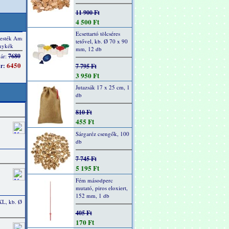
11 900 Ft
4 500 Ft
Ecsettartó tölcséres
tetővel, kb. Ø 70 x 90
mm, 12 db
7 795 Ft
3 950 Ft
Jutazsák 17 x 25 cm, 1
db
810 Ft
455 Ft
Sárgaréz csengők, 100
db
7 745 Ft
5 195 Ft
Fém másodperc
mutató, piros eloxiert,
152 mm, 1 db
XL, kb. Ø
405 Ft
170 Ft