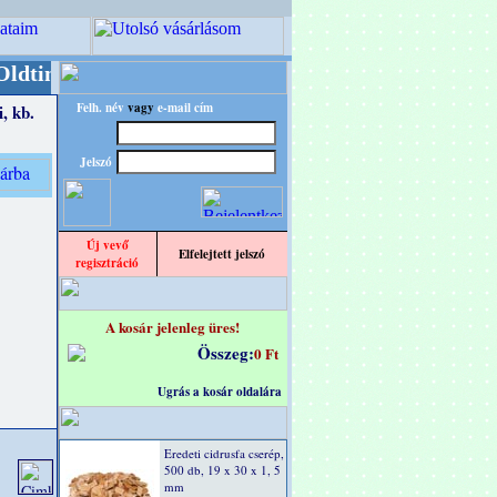
r/RETRO" designba!
+++++++ OPITEC - A Kreatív
Felh. név
vagy
e-mail cím
, kb.
Jelszó
Új vevő
Elfelejtett jelszó
regisztráció
A kosár jelenleg üres!
Összeg:
0 Ft
Ugrás a kosár oldalára
Eredeti cidrusfa cserép,
500 db, 19 x 30 x 1, 5
mm