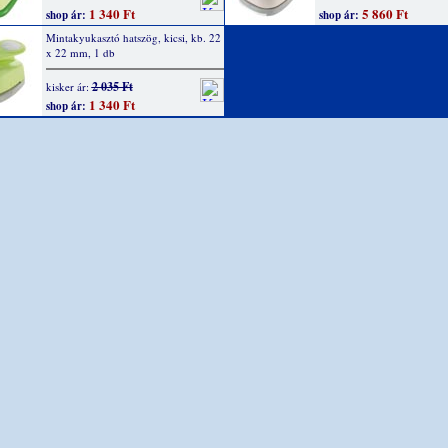
1 340 Ft
5 860 Ft
shop ár:
shop ár:
Mintakyukasztó hatszög, kicsi, kb. 22
x 22 mm, 1 db
2 035 Ft
kisker ár:
1 340 Ft
shop ár: