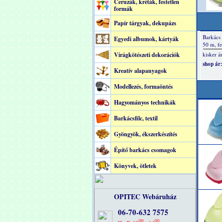
Ceruzák, kréták, festetlen
formák
Papír tárgyak, dekupázs
Egyedi albumok, kártyák
Virágkötészeti dekorációk
Kreatív alapanyagok
Modellezés, formaöntés
Hagyományos technikák
Barkácsfilc, textil
Gyöngyök, ékszerkészítés
Építő barkács csomagok
Könyvek, ötletek
OPITEC Webáruház
06-70-632 7575
00
00