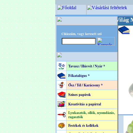
+++++++ OPITEC - A Kreatív Világ Mestere! +
Cikkszám, vagy keresett szó
Tavasz / Húsvét / Nyár *
Főkatalógus *
Ősz / Tél / Karácsony *
Színes papírok
Kreatívitás a papírral
Lyukasztók, ollók, nyomdázás,
ragasztók
Festékek és kellékek