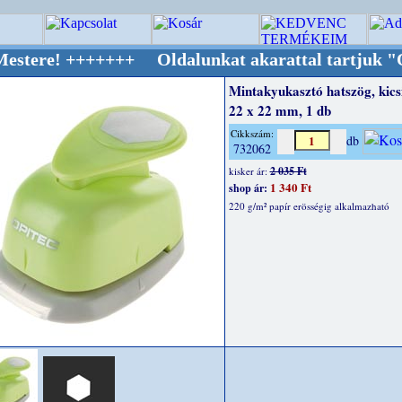
++++++ Oldalunkat akarattal tartjuk "Oldtime
Mintakyukasztó hatszög, kicsi
22 x 22 mm, 1 db
Cikkszám:
db
732062
2 035 Ft
kisker ár:
1 340 Ft
shop ár:
220 g/m² papír erösségig alkalmazható