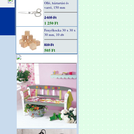
Olló, háztartási és
varró, 150 mm
2 035 Ft
1 250 Ft
Fenyőkocka 30 x 30 x
30 mm, 10 db
810 Ft
505 Ft