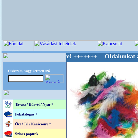
 Világ Mestere! +++++++ Oldalunkat akarattal
Cikkszám, vagy keresett szó
Tavasz / Húsvét / Nyár *
Főkatalógus *
Ősz / Tél / Karácsony *
Színes papírok