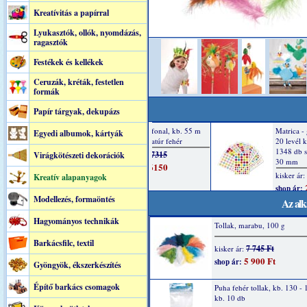
Kreatívitás a papírral
Lyukasztók, ollók, nyomdázás,
ragasztók
Festékek és kellékek
Ceruzák, kréták, festetlen
formák
Papír tárgyak, dekupázs
Egyedi albumok, kártyák
Virágkötészeti dekorációk
Kreatív alapanyagok
Modellezés, formaöntés
Az alk
Hagyományos technikák
Tollak, marabu, 100 g
Barkácsfilc, textil
7 745 Ft
kisker ár:
5 900 Ft
shop ár:
Gyöngyök, ékszerkészítés
Építő barkács csomagok
Puha fehér tollak, kb. 130 -
kb. 10 db