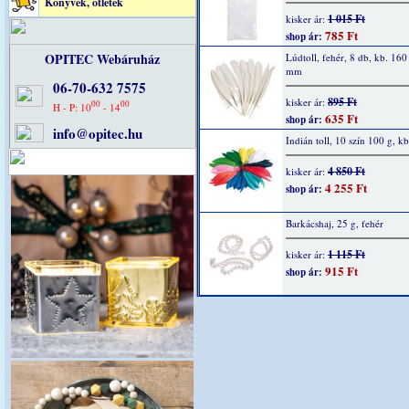
Könyvek, ötletek
1 015 Ft
kisker ár:
785 Ft
shop ár:
OPITEC Webáruház
Lúdtoll, fehér, 8 db, kb. 160
mm
06-70-632 7575
895 Ft
kisker ár:
00
00
H - P: 10
- 14
635 Ft
shop ár:
info@opitec.hu
Indián toll, 10 szín 100 g, k
4 850 Ft
kisker ár:
4 255 Ft
shop ár:
Barkácshaj, 25 g, fehér
1 115 Ft
kisker ár:
915 Ft
shop ár: