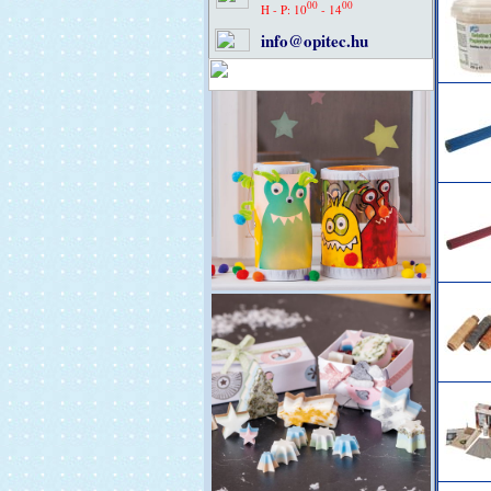
00
00
H - P: 10
- 14
info@opitec.hu