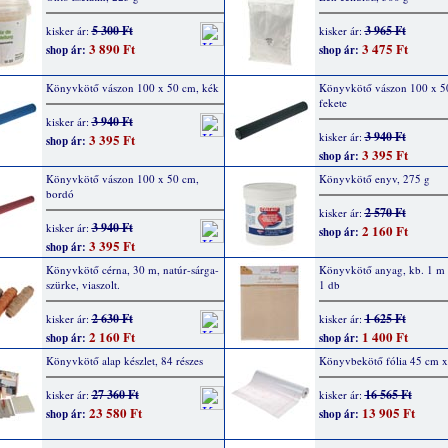
5 300 Ft
3 965 Ft
kisker ár:
kisker ár:
3 890 Ft
3 475 Ft
shop ár:
shop ár:
Könyvkötő vászon 100 x 50 cm, kék
Könyvkötő vászon 100 x 5
fekete
3 940 Ft
kisker ár:
3 940 Ft
kisker ár:
3 395 Ft
shop ár:
3 395 Ft
shop ár:
Könyvkötő vászon 100 x 50 cm,
Könyvkötő enyv, 275 g
bordó
2 570 Ft
kisker ár:
3 940 Ft
kisker ár:
2 160 Ft
shop ár:
3 395 Ft
shop ár:
Könyvkötő cérna, 30 m, natúr-sárga-
Könyvkötő anyag, kb. 1 m 
szürke, viaszolt.
1 db
2 630 Ft
1 625 Ft
kisker ár:
kisker ár:
2 160 Ft
1 400 Ft
shop ár:
shop ár:
Könyvkötő alap készlet, 84 részes
Könyvbekötő fólia 45 cm 
27 360 Ft
16 565 Ft
kisker ár:
kisker ár:
23 580 Ft
13 905 Ft
shop ár:
shop ár: