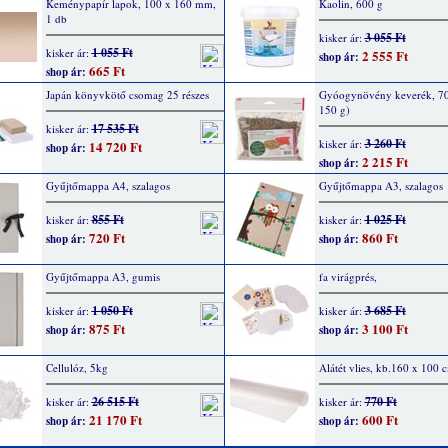
Keménypapír lapok, 100 x 160 mm,
Kaolin, 600 g
1 db
3 055 Ft
kisker ár:
1 055 Ft
kisker ár:
2 555 Ft
shop ár:
665 Ft
shop ár:
Japán könyvkötő csomag 25 részes
Gyóogynövény keverék, 70
150 g)
17 535 Ft
kisker ár:
3 260 Ft
kisker ár:
14 720 Ft
shop ár:
2 215 Ft
shop ár:
Gyűjtőmappa A4, szalagos
Gyűjtőmappa A3, szalagos
855 Ft
1 025 Ft
kisker ár:
kisker ár:
720 Ft
860 Ft
shop ár:
shop ár:
Gyűjtőmappa A3, gumis
fa virágprés,
1 050 Ft
3 685 Ft
kisker ár:
kisker ár:
875 Ft
3 100 Ft
shop ár:
shop ár:
Cellulóz, 5kg
Alátét vlies, kb.160 x 100 
26 515 Ft
770 Ft
kisker ár:
kisker ár:
21 170 Ft
600 Ft
shop ár:
shop ár: