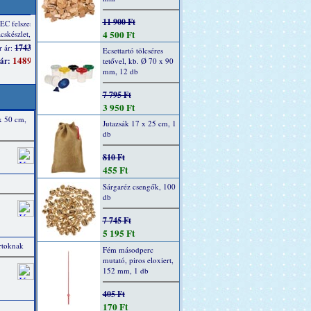
11 900 Ft
4 500 Ft
Ecsettartó tölcséres
tetővel, kb. Ø 70 x 90
mm, 12 db
7 795 Ft
3 950 Ft
x 50 cm,
Jutazsák 17 x 25 cm, 1
db
810 Ft
455 Ft
Sárgaréz csengők, 100
db
7 745 Ft
5 195 Ft
rtoknak
Fém másodperc
mutató, piros eloxiert,
152 mm, 1 db
405 Ft
170 Ft