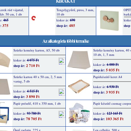
KIRAKAT
Az alkategória többi terméke
Szürke kemény karton, A5, 50 db
Szürke kemény karton, 40 
10 db, 1, 5 mm
4 075 Ft
kisker ár:
6 000 Ft
kisker ár:
2 710 Ft
shop ár:
5 035 Ft
shop ár:
Szürke karton 40 x 50 cm, 2, 5 mm
Papírkészítő keret A4
vastag, 5 db
6 930 Ft
kisker ár:
4 515 Ft
kisker ár:
3 935 Ft
shop ár:
3 890 Ft
shop ár:
Papír préselő, 410 x 350 mm, 1 db
Papír készítő csomag csopo
93 780 Ft
123 165 Ft
kisker ár:
kisker ár:
78 705 Ft
103 365 Ft
shop ár:
shop ár:
Öntő zselatin, 225 g
Len cellulóz, 500 g