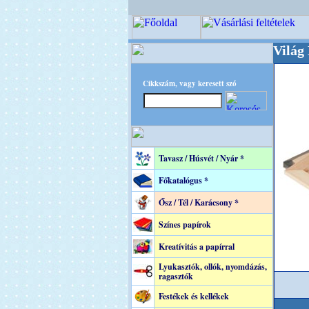
+++++++ OPITEC - A Kreatív Világ Mestere! 
Cikkszám, vagy keresett szó
Tavasz / Húsvét / Nyár *
Főkatalógus *
Ősz / Tél / Karácsony *
Színes papírok
Kreatívitás a papírral
Lyukasztók, ollók, nyomdázás,
ragasztók
Festékek és kellékek