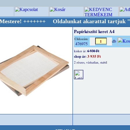
+++++++ Oldalunkat akarattal tartjuk "Oldtim
Papírkészítő keret A4
Cikkszám:
db
476975
6 930 Ft
kisker ár:
3 935 Ft
shop ár:
2 részes, vízhatlan, stabil