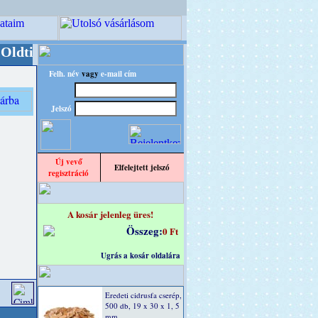
er/RETRO" designba!
+++++++ OPITEC - A Kreatí
Felh. név
vagy
e-mail cím
Jelszó
Új vevő
Elfelejtett jelszó
regisztráció
A kosár jelenleg üres!
Összeg:
0 Ft
Ugrás a kosár oldalára
Eredeti cidrusfa cserép,
500 db, 19 x 30 x 1, 5
mm