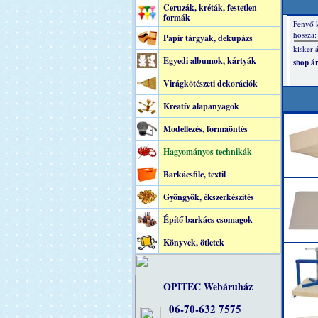
Ceruzák, kréták, festetlen
formák
Papír tárgyak, dekupázs
Egyedi albumok, kártyák
Virágkötészeti dekorációk
Kreatív alapanyagok
Modellezés, formaöntés
Hagyományos technikák
Barkácsfilc, textil
Gyöngyök, ékszerkészítés
Építő barkács csomagok
Könyvek, ötletek
OPITEC Webáruház
06-70-632 7575