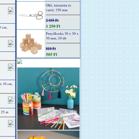
Olló, háztartási és
varró, 150 mm
2 035 Ft
1 250 Ft
0 cm,
Fenyőkocka 30 x 30 x
30 mm, 10 db
810 Ft
505 Ft
x 10 cm,
x 25 m