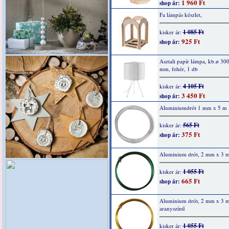
1 960 Ft
shop ár:
Fa lámpás készlet,
1 085 Ft
kisker ár:
925 Ft
shop ár:
Asztali papír lámpa, kb.ø 30
mm, fehér, 1 db
4 105 Ft
kisker ár:
3 450 Ft
shop ár:
Aluminiumdrót 1 mm x 5 m
565 Ft
kisker ár:
375 Ft
shop ár:
Aluminium drót, 2 mm x 3 m
1 055 Ft
kisker ár:
665 Ft
shop ár:
Aluminium drót, 2 mm x 3 m
aranyszínű
1 055 Ft
kisker ár: