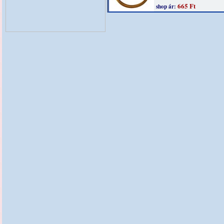
665 Ft
shop ár: