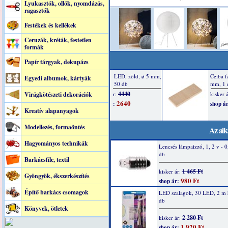
Lyukasztók, ollók, nyomdázás,
ragasztók
Festékek és kellékek
Ceruzák, kréták, festetlen
formák
Papír tárgyak, dekupázs
Egyedi albumok, kártyák
Virágkötészeti dekorációk
Kreatív alapanyagok
Modellezés, formaöntés
Az alk
Hagyományos technikák
Lencsés lámpaizzó, 1, 2 v - 0
db
Barkácsfilc, textil
1 465 Ft
kisker ár:
Gyöngyök, ékszerkészítés
980 Ft
shop ár:
Építő barkács csomagok
LED szalagok, 30 LED, 2 m 
db
Könyvek, ötletek
2 280 Ft
kisker ár:
1 920 Ft
shop ár: