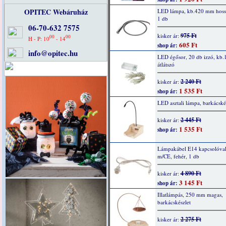
OPITEC Webáruház
LED lámpa, kb.420 mm hossz
1 db
06-70-632 7575
975 Ft
kisker ár:
00
00
H - P: 10
- 14
605 Ft
shop ár:
info@opitec.hu
LED égősor, 20 db izzó, kb.
átlátszó
2 240 Ft
kisker ár:
1 535 Ft
shop ár:
LED asztali lámpa, barkácské
2 445 Ft
kisker ár:
1 535 Ft
shop ár:
Lámpakábel E14 kapcsolóval,
m/CE, fehér, 1 db
4 890 Ft
kisker ár:
3 145 Ft
shop ár:
Illatlámpás, 250 mm magas,
barkácskészlet
2 275 Ft
kisker ár: