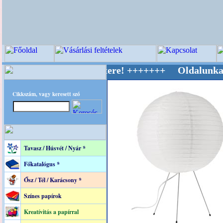
ív Világ Mestere! +++++++ Oldalunkat akaratt
Cikkszám, vagy keresett szó
Tavasz / Húsvét / Nyár *
Főkatalógus *
Ősz / Tél / Karácsony *
Színes papírok
Kreatívitás a papírral