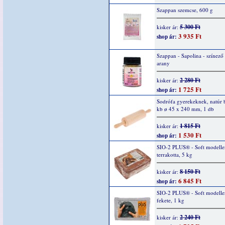
Szappan szemcse, 600 g
5 300 Ft
kisker ár:
3 935 Ft
shop ár:
Szappan - Sapolina - színező
arany
2 280 Ft
kisker ár:
1 725 Ft
shop ár:
Sodrófa gyerekeknek, natúr 
kb ø 45 x 240 mm, 1 db
1 815 Ft
kisker ár:
1 530 Ft
shop ár:
SIO-2 PLUS® - Soft modelle
terrakotta, 5 kg
8 150 Ft
kisker ár:
6 845 Ft
shop ár:
SIO-2 PLUS® - Soft modelle
fekete, 1 kg
2 240 Ft
kisker ár: