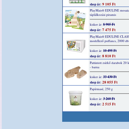
9 105 Ft
shop ár:
PlayMais® EDULINE mosaic
táplálkozási piramis
8 905 Ft
kisker ár:
7 475 Ft
shop ár:
PlayMais® EDULINE CLAS
modellező puffancs, 2000 db
10 495 Ft
kisker ár:
8 810 Ft
shop ár:
Pattintott zsírkő darabok 20 k
- barna
33 430 Ft
kisker ár:
28 055 Ft
shop ár:
Papírmasé, 250 g
3 260 Ft
kisker ár:
2 515 Ft
shop ár: