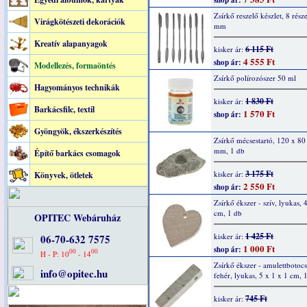
shop ár:
Zsírkő reszelő készlet, 8 rész
Virágkötészeti dekorációk
mm
Kreatív alapanyagok
6 115 Ft
kisker ár:
4 555 Ft
shop ár:
Modellezés, formaöntés
Zsírkő polírozószer 50 ml
Hagyományos technikák
1 830 Ft
kisker ár:
Barkácsfilc, textil
1 570 Ft
shop ár:
Gyöngyök, ékszerkészítés
Zsírkő mécsestartó, 120 x 80
mm, 1 db
Építő barkács csomagok
3 175 Ft
kisker ár:
Könyvek, ötletek
2 550 Ft
shop ár:
Zsírkő ékszer - szív, lyukas, 
cm, 1 db
OPITEC Webáruház
1 425 Ft
kisker ár:
06-70-632 7575
1 000 Ft
shop ár:
00
00
H - P: 10
- 14
Zsírkő ékszer - amulettbotocs
info@opitec.hu
fehér, lyukas, 5 x 1 x 1 cm, 
745 Ft
kisker ár: