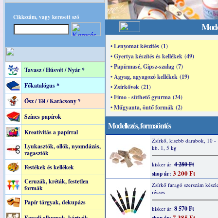
Cikkszám, vagy keresett szó
Mode
• Lenyomat készítés (1)
• Gyertya készítés és kellékek (49)
• Papírmasé, Gipsz-szalag (7)
Tavasz / Húsvét / Nyár *
• Agyag, agyagozó kellékek (19)
Főkatalógus *
• Zsírkővek (21)
• Fimo - süthető gyurma (34)
Ősz / Tél / Karácsony *
• Műgyanta, öntő formák (2)
Színes papírok
Modellezés, formaöntés
Kreatívitás a papírral
Zsírkő, kisebb darabok, 10 -
Lyukasztók, ollók, nyomdázás,
kb. 1, 5 kg
ragasztók
4 280 Ft
kisker ár:
Festékek és kellékek
3 200 Ft
shop ár:
Ceruzák, kréták, festetlen
Zsírkő faragó szerszám készle
formák
részes
Papír tárgyak, dekupázs
8 570 Ft
kisker ár:
7 385 Ft
Egyedi albumok, kártyák