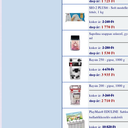
1 725 Ft
shop ár:
SIO-2 PLUS® - Soft modelle
fehér, 1 kg
2 240 Ft
kisker ár:
1 770 Ft
shop ár:
Sapolina szappan színező, g
ml
2 280 Ft
kisker ár:
1 530 Ft
shop ár:
Raysin 250 - gipsz, 1000 g
4 670 Ft
kisker ár:
3 935 Ft
shop ár:
Raysin 200 - gipsz, 1000 g
3 260 Ft
kisker ár:
2 710 Ft
shop ár:
PlayMais® EDULINE  Sablo
hulladékkezelés szakértői
10 820 Ft
kisker ár: