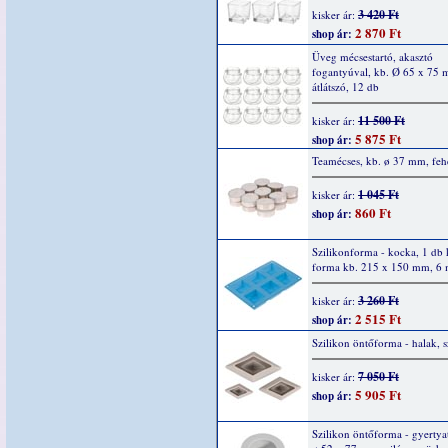
3 420 Ft
kisker ár:
2 870 Ft
shop ár:
Üveg mécsestartó, akasztó
fogantyúval, kb. Ø 65 x 75
átlátszó, 12 db
11 500 Ft
kisker ár:
5 875 Ft
shop ár:
Teamécses, kb. ø 37 mm, feh
1 045 Ft
kisker ár:
860 Ft
shop ár:
Szilikonforma - kocka, 1 db
forma kb. 215 x 150 mm, 6 
3 260 Ft
kisker ár:
2 515 Ft
shop ár:
Szilikon öntőforma - halak, 
7 050 Ft
kisker ár:
5 905 Ft
shop ár:
Szilikon öntőforma - gyertyat