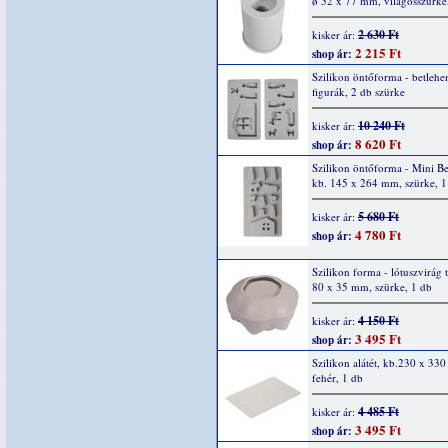
ø 52 x 77 mm, világosszürke
2 630 Ft
kisker ár:
2 215 Ft
shop ár:
Szilikon öntőforma - betlehe
figurák, 2 db szürke
10 240 Ft
kisker ár:
8 620 Ft
shop ár:
Szilikon öntőforma - Mini B
kb. 145 x 264 mm, szürke, 1
5 680 Ft
kisker ár:
4 780 Ft
shop ár:
Szilikon forma - lótuszvirág t
80 x 35 mm, szürke, 1 db
4 150 Ft
kisker ár:
3 495 Ft
shop ár:
Szilikon alátét, kb.230 x 33
fehér, 1 db
4 485 Ft
kisker ár:
3 495 Ft
shop ár: