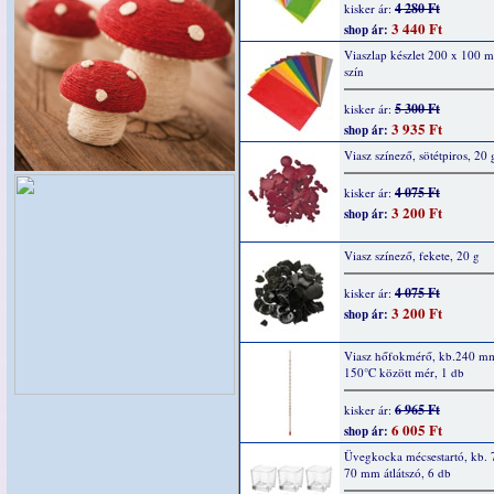
4 280 Ft
kisker ár:
3 440 Ft
shop ár:
Viaszlap készlet 200 x 100 
szín
5 300 Ft
kisker ár:
3 935 Ft
shop ár:
Viasz színező, sötétpiros, 20 
4 075 Ft
kisker ár:
3 200 Ft
shop ár:
Viasz színező, fekete, 20 g
4 075 Ft
kisker ár:
3 200 Ft
shop ár:
Viasz hőfokmérő, kb.240 mm
150°C között mér, 1 db
6 965 Ft
kisker ár:
6 005 Ft
shop ár:
Üvegkocka mécsestartó, kb. 
70 mm átlátszó, 6 db