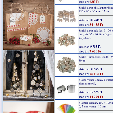
635 Ft
shop ár:
Zsírkő darabok állatfigurákn
150 x 90 x 30 mm, 15 db
40 290 Ft
kisker ár:
34 455 Ft
shop ár:
Zsírkő darabkák, kb. 5 - 70 
mm, kb. 35 - 40 db, világos
árnyalatok
9 785 Ft
kisker ár:
7 630 Ft
shop ár:
Zsírkő - amulettkő, kb.45 - 
50 db
30 595 Ft
kisker ár:
25 105 Ft
shop ár:
Viaszolvasztó edény, 1 l ürta
alumíniumból,
17 535 Ft
kisker ár:
14 720 Ft
shop ár:
Viaszlap készlet, 200 x 100 
0, 5 mm vastag, 10 szín