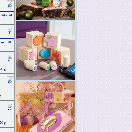
. 70 x 70
0 mm, 18
 20 g
g
 20 g