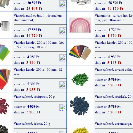
30 595 Ft
58 590 Ft
kisker ár:
kisker ár:
25 105 Ft
49 170 Ft
shop ár:
shop ár:
Viaszolvasztó edény, 1 l ürtartalom,
Viaszminta - szívárvány, kb
alumíniumból,
mm, pasztellrózsaszín
17 535 Ft
1 720 Ft
kisker ár:
kisker ár:
14 720 Ft
1 470 Ft
shop ár:
shop ár:
Viaszlap készlet, 200 x 100 mm, kb.
Viaszlap készlet, 200 x 10
0, 5 mm vastag, 10 szín
szín
4 280 Ft
6 930 Ft
kisker ár:
kisker ár:
3 440 Ft
5 145 Ft
shop ár:
shop ár:
Viaszlap készlet 200 x 100 mm, 12
Viasz színező, tavaszi zöld,
szín
3 715 Ft
kisker ár:
5 300 Ft
kisker ár:
3 200 Ft
shop ár:
3 935 Ft
shop ár:
Viasz színező, sötétpiros, 20 g
Viasz színező, sötétkék, 20 
4 075 Ft
3 715 Ft
kisker ár:
kisker ár:
3 200 Ft
3 200 Ft
shop ár:
shop ár:
Viasz színező, fekete, 20 g
Viasz színező, citromsárga,