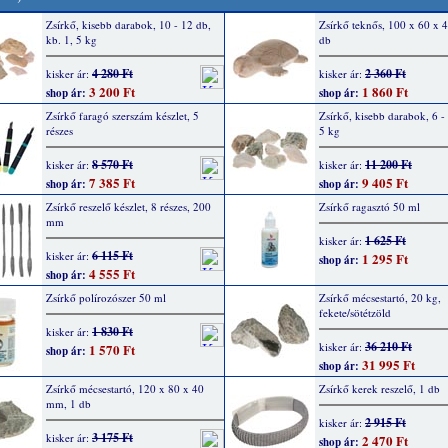
Zsírkő, kisebb darabok, 10 - 12 db,
Zsírkő teknős, 100 x 60 x 
kb. 1, 5 kg
db
4 280 Ft
2 360 Ft
kisker ár:
kisker ár:
3 200 Ft
1 860 Ft
shop ár:
shop ár:
Zsírkő faragó szerszám készlet, 5
Zsírkő, kisebb darabok, 6 -
részes
5 kg
8 570 Ft
11 200 Ft
kisker ár:
kisker ár:
7 385 Ft
9 405 Ft
shop ár:
shop ár:
Zsírkő reszelő készlet, 8 részes, 200
Zsírkő ragasztó 50 ml
mm
1 625 Ft
kisker ár:
6 115 Ft
kisker ár:
1 295 Ft
shop ár:
4 555 Ft
shop ár:
Zsírkő polírozószer 50 ml
Zsírkő mécsestartó, 20 kg,
fekete/sötétzöld
1 830 Ft
kisker ár:
36 210 Ft
kisker ár:
1 570 Ft
shop ár:
31 995 Ft
shop ár:
Zsírkő mécsestartó, 120 x 80 x 40
Zsírkő kerek reszelő, 1 db
mm, 1 db
2 915 Ft
kisker ár:
3 175 Ft
kisker ár:
2 470 Ft
shop ár: