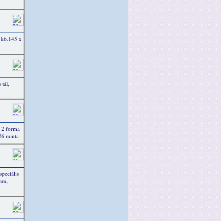
, kb.145 x
 tál,
, 2 forma
26 minta
speciális
 mm,