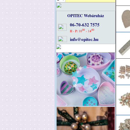
OPITEC Webáruház
06-70-632 7575
00
00
H - P: 10
- 14
info@opitec.hu