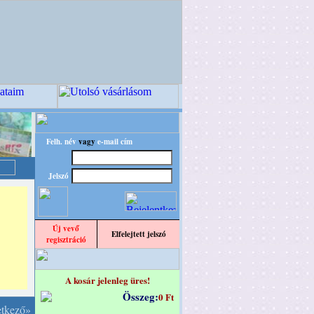
Felh. név
vagy
e-mail cím
Jelszó
Új vevő
Elfelejtett jelszó
regisztráció
A kosár jelenleg üres!
Összeg:
0 Ft
etkező»