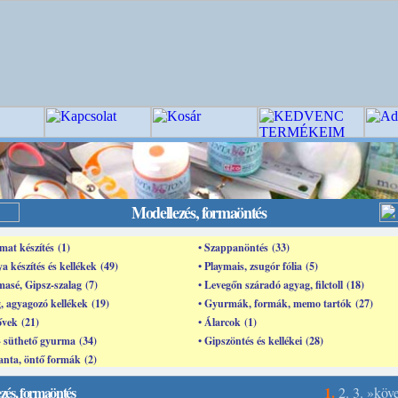
Modellezés, formaöntés
mat készítés (1)
• Szappanöntés (33)
ya készítés és kellékek (49)
• Playmais, zsugór fólia (5)
masé, Gipsz-szalag (7)
• Levegőn száradó agyag, filctoll (18)
, agyagozó kellékek (19)
• Gyurmák, formák, memo tartók (27)
ővek (21)
• Álarcok (1)
- süthető gyurma (34)
• Gipszöntés és kellékei (28)
nta, öntő formák (2)
zés, formaöntés
1.
2.
3.
»köv