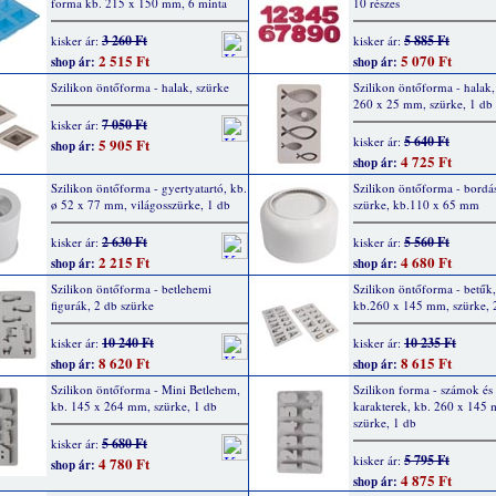
forma kb. 215 x 150 mm, 6 minta
10 részes
3 260 Ft
5 885 Ft
kisker ár:
kisker ár:
2 515 Ft
5 070 Ft
shop ár:
shop ár:
Szilikon öntőforma - halak, szürke
Szilikon öntőforma - halak
260 x 25 mm, szürke, 1 db
7 050 Ft
kisker ár:
5 640 Ft
kisker ár:
5 905 Ft
shop ár:
4 725 Ft
shop ár:
Szilikon öntőforma - gyertyatartó, kb.
Szilikon öntőforma - bordás
ø 52 x 77 mm, világosszürke, 1 db
szürke, kb.110 x 65 mm
2 630 Ft
5 560 Ft
kisker ár:
kisker ár:
2 215 Ft
4 680 Ft
shop ár:
shop ár:
Szilikon öntőforma - betlehemi
Szilikon öntőforma - betűk
figurák, 2 db szürke
kb.260 x 145 mm, szürke, 
10 240 Ft
10 235 Ft
kisker ár:
kisker ár:
8 620 Ft
8 615 Ft
shop ár:
shop ár:
Szilikon öntőforma - Mini Betlehem,
Szilikon forma - számok és 
kb. 145 x 264 mm, szürke, 1 db
karakterek, kb. 260 x 145
szürke, 1 db
5 680 Ft
kisker ár:
5 795 Ft
kisker ár:
4 780 Ft
shop ár:
4 875 Ft
shop ár: