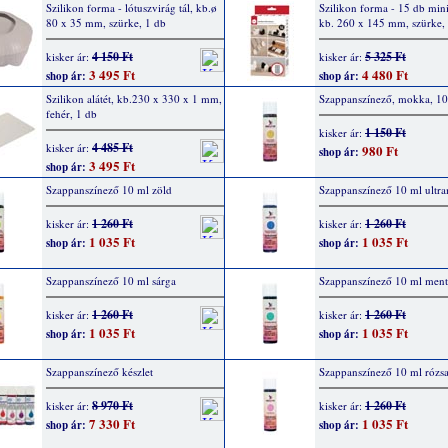
Szilikon forma - lótuszvirág tál, kb.ø
Szilikon forma - 15 db mini
80 x 35 mm, szürke, 1 db
kb. 260 x 145 mm, szürke,
4 150 Ft
5 325 Ft
kisker ár:
kisker ár:
3 495 Ft
4 480 Ft
shop ár:
shop ár:
Szilikon alátét, kb.230 x 330 x 1 mm,
Szappanszínező, mokka, 10
fehér, 1 db
1 150 Ft
kisker ár:
4 485 Ft
kisker ár:
980 Ft
shop ár:
3 495 Ft
shop ár:
Szappanszínező 10 ml zöld
Szappanszínező 10 ml ultr
1 260 Ft
1 260 Ft
kisker ár:
kisker ár:
1 035 Ft
1 035 Ft
shop ár:
shop ár:
Szappanszínező 10 ml sárga
Szappanszínező 10 ml ment
1 260 Ft
1 260 Ft
kisker ár:
kisker ár:
1 035 Ft
1 035 Ft
shop ár:
shop ár:
Szappanszínező készlet
Szappanszínező 10 ml rózsa
8 970 Ft
1 260 Ft
kisker ár:
kisker ár:
7 330 Ft
1 035 Ft
shop ár:
shop ár: