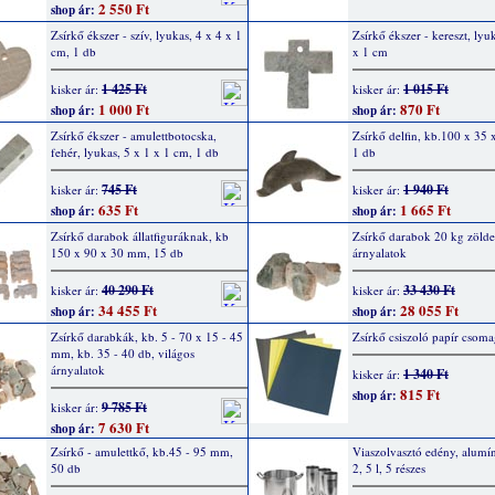
2 550 Ft
shop ár:
Zsírkő ékszer - szív, lyukas, 4 x 4 x 1
Zsírkő ékszer - kereszt, lyu
cm, 1 db
x 1 cm
1 425 Ft
1 015 Ft
kisker ár:
kisker ár:
1 000 Ft
870 Ft
shop ár:
shop ár:
Zsírkő ékszer - amulettbotocska,
Zsírkő delfin, kb.100 x 35
fehér, lyukas, 5 x 1 x 1 cm, 1 db
1 db
745 Ft
1 940 Ft
kisker ár:
kisker ár:
635 Ft
1 665 Ft
shop ár:
shop ár:
Zsírkő darabok állatfiguráknak, kb
Zsírkő darabok 20 kg zölde
150 x 90 x 30 mm, 15 db
árnyalatok
40 290 Ft
33 430 Ft
kisker ár:
kisker ár:
34 455 Ft
28 055 Ft
shop ár:
shop ár:
Zsírkő darabkák, kb. 5 - 70 x 15 - 45
Zsírkő csiszoló papír csoma
mm, kb. 35 - 40 db, világos
árnyalatok
1 340 Ft
kisker ár:
815 Ft
shop ár:
9 785 Ft
kisker ár:
7 630 Ft
shop ár:
Zsírkő - amulettkő, kb.45 - 95 mm,
Viaszolvasztó edény, alumí
50 db
2, 5 l, 5 részes