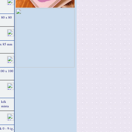
. 80 x 80
0 x 85 mm
 100 x 100
b kék
 minta
 0 - 9-ig,