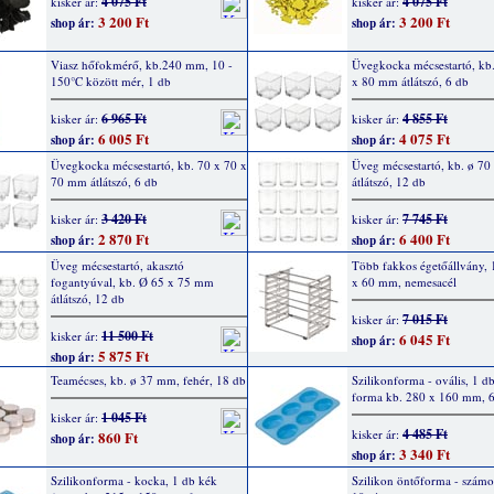
4 075 Ft
4 075 Ft
kisker ár:
kisker ár:
3 200 Ft
3 200 Ft
shop ár:
shop ár:
Viasz hőfokmérő, kb.240 mm, 10 -
Üvegkocka mécsestartó, kb
150°C között mér, 1 db
x 80 mm átlátszó, 6 db
6 965 Ft
4 855 Ft
kisker ár:
kisker ár:
6 005 Ft
4 075 Ft
shop ár:
shop ár:
Üvegkocka mécsestartó, kb. 70 x 70 x
Üveg mécsestartó, kb. ø 7
70 mm átlátszó, 6 db
átlátszó, 12 db
3 420 Ft
7 745 Ft
kisker ár:
kisker ár:
2 870 Ft
6 400 Ft
shop ár:
shop ár:
Üveg mécsestartó, akasztó
Több fakkos égetőállvány,
fogantyúval, kb. Ø 65 x 75 mm
x 60 mm, nemesacél
átlátszó, 12 db
7 015 Ft
kisker ár:
11 500 Ft
kisker ár:
6 045 Ft
shop ár:
5 875 Ft
shop ár:
Teamécses, kb. ø 37 mm, fehér, 18 db
Szilikonforma - ovális, 1 d
forma kb. 280 x 160 mm, 6
1 045 Ft
kisker ár:
4 485 Ft
kisker ár:
860 Ft
shop ár:
3 340 Ft
shop ár:
Szilikonforma - kocka, 1 db kék
Szilikon öntőforma - számok