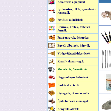
Kreatívitás a papírral
Lyukasztók, ollók, nyomdázás,
ragasztók
Festékek és kellékek
Ceruzák, kréták, festetlen
formák
Papír tárgyak, dekupázs
Egyedi albumok, kártyák
Virágkötészeti dekorációk
Kreatív alapanyagok
Modellezés, formaöntés
Hagyományos technikák
Barkácsfilc, textil
Gyöngyök, ékszerkészítés
Építő barkács csomagok
Könyvek, ötletek