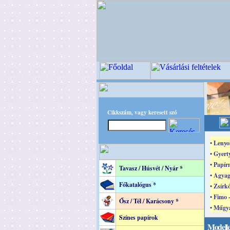
Cikkszám, vagy keresett szó
• Lenyo
• Gyert
• Papír
Tavasz / Húsvét / Nyár *
• Agyag
Főkatalógus *
• Zsírk
• Fimo 
Ősz / Tél / Karácsony *
• Műgya
Színes papírok
Modelle