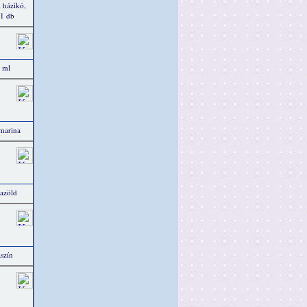
 házikó,
 1 db
 ml
amarina
azöld
szín