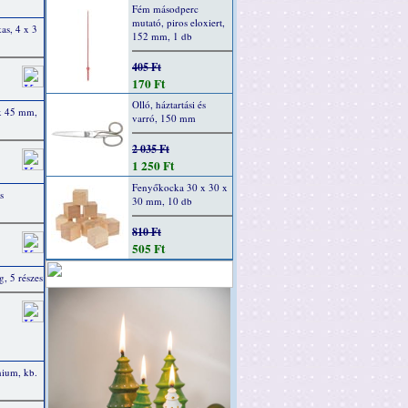
Fém másodperc
mutató, piros eloxiert,
kas, 4 x 3
152 mm, 1 db
405 Ft
170 Ft
Olló, háztartási és
 x 45 mm,
varró, 150 mm
2 035 Ft
1 250 Ft
Fenyőkocka 30 x 30 x
s
30 mm, 10 db
810 Ft
505 Ft
g, 5 részes
nium, kb.