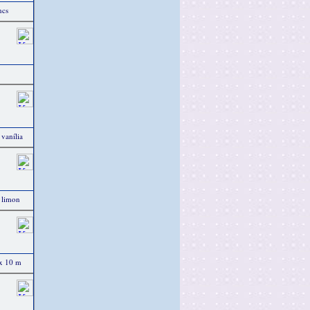
ncs
 vanília
l limon
 x 10 m