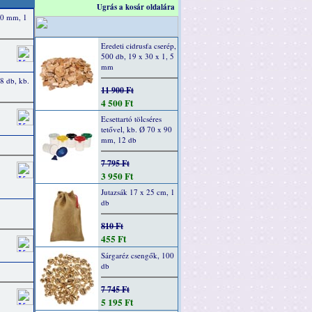
Ugrás a kosár oldalára
40 mm, 1
Eredeti cidrusfa cserép,
500 db, 19 x 30 x 1, 5
mm
 8 db, kb.
11 900 Ft
4 500 Ft
Ecsettartó tölcséres
tetővel, kb. Ø 70 x 90
mm, 12 db
7 795 Ft
3 950 Ft
Jutazsák 17 x 25 cm, 1
db
810 Ft
455 Ft
Sárgaréz csengők, 100
db
7 745 Ft
5 195 Ft