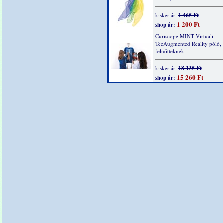
1 465 Ft
kisker ár:
1 200 Ft
shop ár:
Curiscope MINT Virtuali-
TeeAugmented Reality póló,
felnőtteknek
18 135 Ft
kisker ár:
15 260 Ft
shop ár: