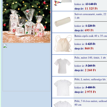
13 140 Ft
kisker ár:
11 325 Ft
shop ár:
Szövet ceruzatartó, natúr, 22
1 db
1 220 Ft
kisker ár:
695 Ft
shop ár:
Ruhás-cipős-zsák 40 x 35 cm
1 425 Ft
kisker ár:
860 Ft
shop ár:
Polo, méret 140, fehér, 1 db
3 260 Ft
kisker ár:
2 260 Ft
shop ár:
Póló, L méret, szélessége kb
3 480 Ft
kisker ár:
2 975 Ft
shop ár:
Póló, 7-8 éves méret, széless
40 cm