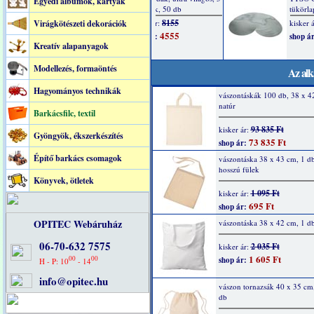
Egyedi albumok, kártyák
Virágkötészeti dekorációk
Kreatív alapanyagok
Modellezés, formaöntés
Az alk
Hagyományos technikák
vászontáskák 100 db, 38 x 4
natúr
Barkácsfilc, textil
93 835 Ft
kisker ár:
Gyöngyök, ékszerkészítés
73 835 Ft
shop ár:
Építő barkács csomagok
vászontáska 38 x 43 cm, 1 db
hosszú fülek
Könyvek, ötletek
1 095 Ft
kisker ár:
695 Ft
shop ár:
OPITEC Webáruház
vászontáska 38 x 42 cm, 1 db
06-70-632 7575
2 035 Ft
kisker ár:
1 605 Ft
00
00
shop ár:
H - P: 10
- 14
info@opitec.hu
vászon tornazsák 40 x 35 cm,
db