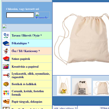
Cikkszám, vagy keresett szó
Tavasz / Húsvét / Nyár *
Főkatalógus *
Ősz / Tél / Karácsony *
Színes papírok
Kreatívitás a papírral
Lyukasztók, ollók, nyomdázás,
ragasztók
Festékek és kellékek
Ceruzák, kréták, festetlen
formák
Papír tárgyak, dekupázs