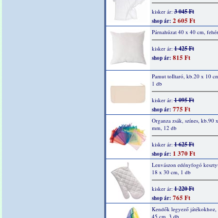
3 045 Ft
kisker ár:
2 605 Ft
shop ár:
Párnahúzat 40 x 40 cm, fehér
1 425 Ft
kisker ár:
815 Ft
shop ár:
Pamut tolltaró, kb.20 x 10 cm
1 db
1 095 Ft
kisker ár:
775 Ft
shop ár:
Organza zsák, színes, kb.90 
mm, 12 db
1 625 Ft
kisker ár:
1 370 Ft
shop ár:
Lenvászon edényfogó kesztyű
18 x 30 cm, 1 db
1 220 Ft
kisker ár:
765 Ft
shop ár:
Kendők legyező játékokhoz,
45 cm, 3 db