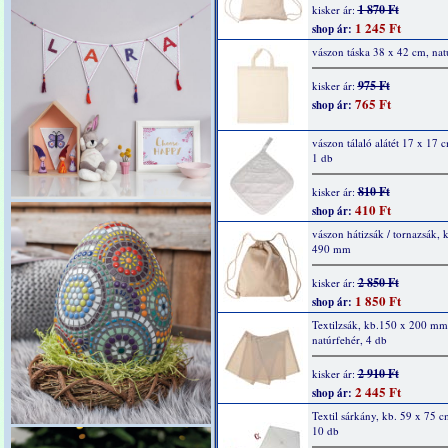
1 870 Ft
kisker ár:
1 245 Ft
shop ár:
vászon táska 38 x 42 cm, nat
975 Ft
kisker ár:
765 Ft
shop ár:
vászon tálaló alátét 17 x 17 c
1 db
810 Ft
kisker ár:
410 Ft
shop ár:
vászon hátizsák / tornazsák, 
490 mm
2 850 Ft
kisker ár:
1 850 Ft
shop ár:
Textilzsák, kb.150 x 200 mm
natúrfehér, 4 db
2 910 Ft
kisker ár:
2 445 Ft
shop ár:
Textil sárkány, kb. 59 x 75 c
10 db