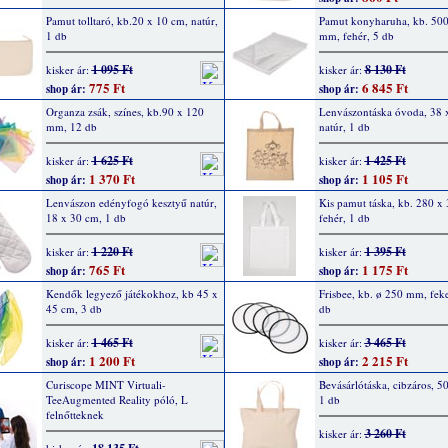
Pamut tolltaró, kb.20 x 10 cm, natúr,
Pamut konyharuha, kb. 500
1 db
mm, fehér, 5 db
1 095 Ft
8 130 Ft
kisker ár:
kisker ár:
775 Ft
6 845 Ft
shop ár:
shop ár:
Organza zsák, színes, kb.90 x 120
Lenvászontáska óvoda, 38 
mm, 12 db
natúr, 1 db
1 625 Ft
1 425 Ft
kisker ár:
kisker ár:
1 370 Ft
1 105 Ft
shop ár:
shop ár:
Lenvászon edényfogó kesztyű natúr,
Kis pamut táska, kb. 280 x
18 x 30 cm, 1 db
fehér, 1 db
1 220 Ft
1 395 Ft
kisker ár:
kisker ár:
765 Ft
1 175 Ft
shop ár:
shop ár:
Kendők legyező játékokhoz, kb 45 x
Frisbee, kb. ø 250 mm, feke
45 cm, 3 db
db
1 465 Ft
3 465 Ft
kisker ár:
kisker ár:
1 200 Ft
2 215 Ft
shop ár:
shop ár:
Curiscope MINT Virtuali-
Bevásárlótáska, cibzáros, 5
TeeAugmented Reality póló, L
1 db
felnőtteknek
3 260 Ft
kisker ár: