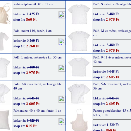
Ruhás-cipős-zsák 40 x 35 cm
Póló, S méret, szélessége k
1 425 Ft
3 480 Ft
kisker ár:
kisker ár:
860 Ft
2 975 Ft
shop ár:
shop ár:
Polo, méret 140, fehér, 1 db
Póló, M-es méret, szélesség
cm
3 260 Ft
kisker ár:
3 480 Ft
kisker ár:
2 260 Ft
shop ár:
2 975 Ft
shop ár:
Póló, L méret, szélessége kb. 55 cm
Póló, 9-11 éves méret, széle
42 cm
3 480 Ft
kisker ár:
3 045 Ft
kisker ár:
2 975 Ft
shop ár:
2 605 Ft
shop ár:
Póló, 7-8 éves méret, szélessége kb.
Póló, 5-6 éves méret, széles
40 cm
36 cm
3 045 Ft
3 045 Ft
kisker ár:
kisker ár:
2 605 Ft
2 605 Ft
shop ár:
shop ár:
Párnahúzat 40 x 40 cm, fehér, 1 db
Pamut-gyerekkötény 45 x 
fehér, 1 db
1 425 Ft
kisker ár:
1 220 Ft
kisker ár:
815 Ft
shop ár:
860 Ft
shop ár: