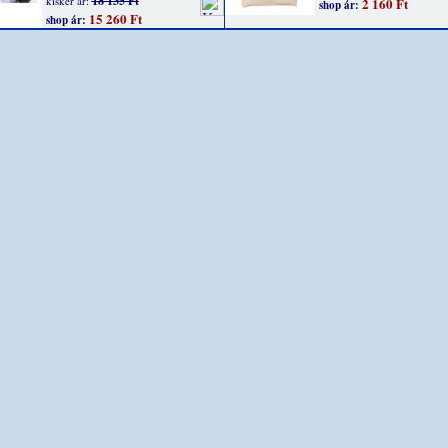
18 135 Ft
kisker ár:
2 160 Ft
shop ár:
15 260 Ft
shop ár: