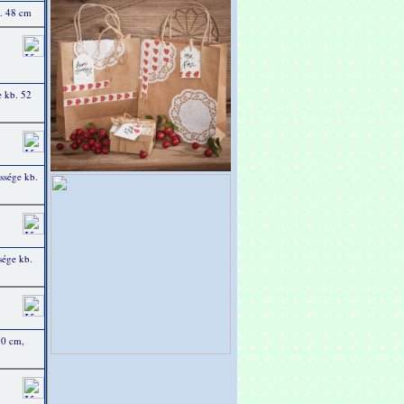
b. 48 cm
e kb. 52
ssége kb.
sége kb.
50 cm,