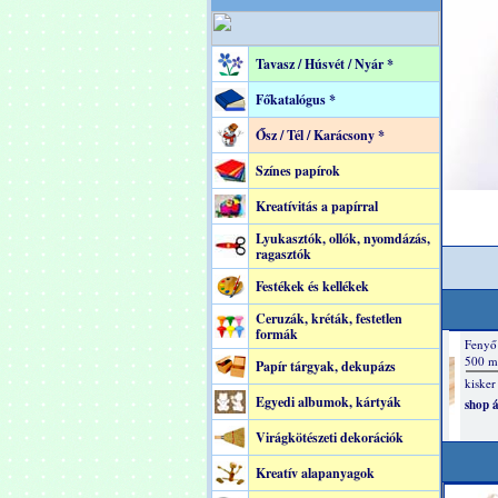
Tavasz / Húsvét / Nyár *
Főkatalógus *
Ősz / Tél / Karácsony *
Színes papírok
Kreatívitás a papírral
Lyukasztók, ollók, nyomdázás,
ragasztók
Festékek és kellékek
Ceruzák, kréták, festetlen
formák
Papír tárgyak, dekupázs
Egyedi albumok, kártyák
Virágkötészeti dekorációk
Kreatív alapanyagok