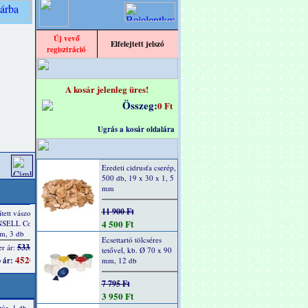
Új vevő
Elfelejtett jelszó
regisztráció
A kosár jelenleg üres!
Összeg:
0 Ft
Ugrás a kosár oldalára
Eredeti cidrusfa cserép,
500 db, 19 x 30 x 1, 5
mm
11 900 Ft
4 500 Ft
Ecsettartó tölcséres
tetővel, kb. Ø 70 x 90
mm, 12 db
7 795 Ft
3 950 Ft
túr, 1 db