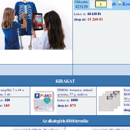
Cikkszám:
db
823129
18 135 Ft
kisker ár:
15 260 Ft
shop ár:
KIRAKAT
Az alkategória többi terméke
vászontáskák 100 db, 38 x 42 cm,
vászontáska 45 x 50 cm, na