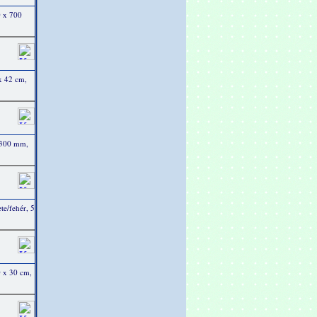
 x 700
x 42 cm,
 300 mm,
te/fehér, 5
0 x 30 cm,