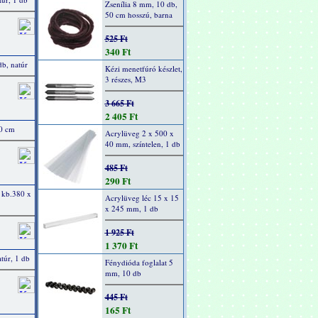
Zsenília 8 mm, 10 db,
50 cm hosszú, barna
525 Ft
340 Ft
db, natúr
Kézi menetfúró készlet,
3 részes, M3
3 665 Ft
2 405 Ft
30 cm
Acrylüveg 2 x 500 x
40 mm, színtelen, 1 db
485 Ft
290 Ft
, kb.380 x
Acrylüveg léc 15 x 15
x 245 mm, 1 db
1 925 Ft
1 370 Ft
túr, 1 db
Fénydióda foglalat 5
mm, 10 db
445 Ft
165 Ft