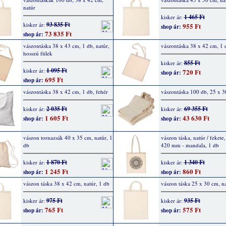
natúr
1 465 Ft
kisker ár:
93 835 Ft
kisker ár:
955 Ft
shop ár:
73 835 Ft
shop ár:
vászontáska 38 x 43 cm, 1 db, natúr,
vászontáska 38 x 42 cm, 1 
hosszú fülek
855 Ft
kisker ár:
1 095 Ft
kisker ár:
720 Ft
shop ár:
695 Ft
shop ár:
vászontáska 38 x 42 cm, 1 db, fehér
vászontáska 100 db, 25 x 
2 035 Ft
69 355 Ft
kisker ár:
kisker ár:
1 605 Ft
43 630 Ft
shop ár:
shop ár:
vászon tornazsák 40 x 35 cm, natúr, 1
vászon táska, natúr / fekete
db
420 mm - mandala, 1 db
1 870 Ft
1 340 Ft
kisker ár:
kisker ár:
1 245 Ft
860 Ft
shop ár:
shop ár:
vászon táska 38 x 42 cm, natúr, 1 db
vászon táska 25 x 30 cm, na
975 Ft
935 Ft
kisker ár:
kisker ár:
765 Ft
575 Ft
shop ár:
shop ár: