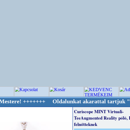
++++++ Oldalunkat akarattal tartjuk "Oldtime
Curiscope MINT Virtuali-
TeeAugmented Reality póló, 
felnőtteknek