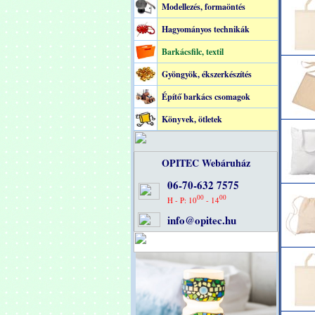
Modellezés, formaöntés
Hagyományos technikák
Barkácsfilc, textil
Gyöngyök, ékszerkészítés
Építő barkács csomagok
Könyvek, ötletek
OPITEC Webáruház
06-70-632 7575
00
00
H - P: 10
- 14
info@opitec.hu