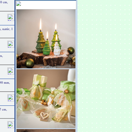
90 cm,
, natúr, 1
m,
 90 mm,
27 cm,