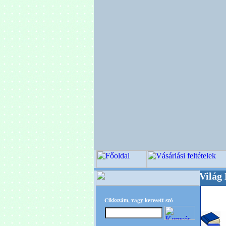
+++++++ OPITEC - A Kreatív Világ Mestere! +
Cikkszám, vagy keresett szó