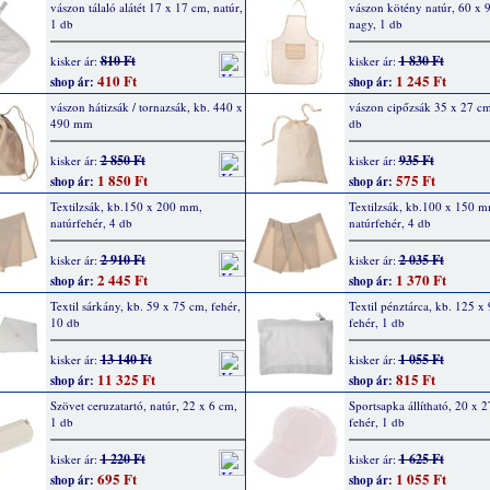
vászon tálaló alátét 17 x 17 cm, natúr,
vászon kötény natúr, 60 x 
1 db
nagy, 1 db
810 Ft
1 830 Ft
kisker ár:
kisker ár:
410 Ft
1 245 Ft
shop ár:
shop ár:
vászon hátizsák / tornazsák, kb. 440 x
vászon cipőzsák 35 x 27 cm
490 mm
db
2 850 Ft
935 Ft
kisker ár:
kisker ár:
1 850 Ft
575 Ft
shop ár:
shop ár:
Textilzsák, kb.150 x 200 mm,
Textilzsák, kb.100 x 150 m
natúrfehér, 4 db
natúrfehér, 4 db
2 910 Ft
2 035 Ft
kisker ár:
kisker ár:
2 445 Ft
1 370 Ft
shop ár:
shop ár:
Textil sárkány, kb. 59 x 75 cm, fehér,
Textil pénztárca, kb. 125 x
10 db
fehér, 1 db
13 140 Ft
1 055 Ft
kisker ár:
kisker ár:
11 325 Ft
815 Ft
shop ár:
shop ár:
Szövet ceruzatartó, natúr, 22 x 6 cm,
Sportsapka állítható, 20 x 
1 db
fehér, 1 db
1 220 Ft
1 625 Ft
kisker ár:
kisker ár:
695 Ft
1 055 Ft
shop ár:
shop ár: