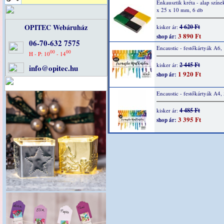
Enkausztik kréta - alap színe
x 25 x 10 mm, 6 db
OPITEC Webáruház
4 620 Ft
kisker ár:
3 890 Ft
shop ár:
06-70-632 7575
Encaustic - festőkártyák A6,
00
00
H - P: 10
- 14
2 445 Ft
kisker ár:
info@opitec.hu
1 920 Ft
shop ár:
Encaustic - festőkártyák A4,
4 485 Ft
kisker ár:
3 395 Ft
shop ár: