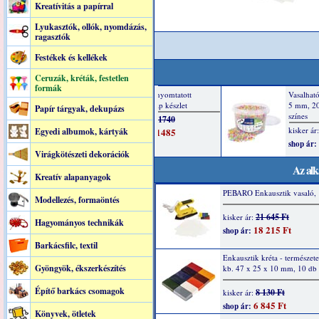
Kreatívitás a papírral
Lyukasztók, ollók, nyomdázás,
ragasztók
Festékek és kellékek
Ceruzák, kréták, festetlen
formák
Papír tárgyak, dekupázs
Egyedi albumok, kártyák
Virágkötészeti dekorációk
Az alk
Kreatív alapanyagok
PEBARO Enkausztik vasaló, 
Modellezés, formaöntés
21 645 Ft
kisker ár:
Hagyományos technikák
18 215 Ft
shop ár:
Barkácsfilc, textil
Enkausztik kréta - természete
Gyöngyök, ékszerkészítés
kb. 47 x 25 x 10 mm, 10 db
Építő barkács csomagok
8 130 Ft
kisker ár:
6 845 Ft
shop ár:
Könyvek, ötletek