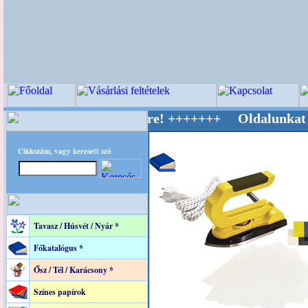
v Világ Mestere! +++++++ Oldalunkat akaratta
Cikkszám, vagy keresett szó
Tavasz / Húsvét / Nyár *
Főkatalógus *
Ősz / Tél / Karácsony *
Színes papírok