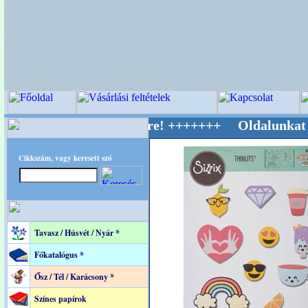
v Világ Mestere! +++++++ Oldalunkat akaratta
Cikkszám, vagy keresett szó
Tavasz / Húsvét / Nyár *
Főkatalógus *
Ősz / Tél / Karácsony *
Színes papírok