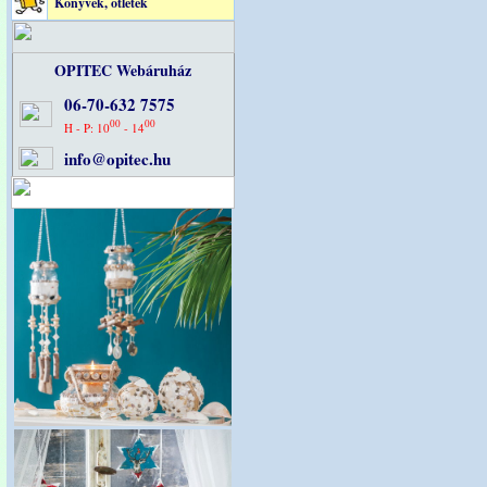
Könyvek, ötletek
OPITEC Webáruház
06-70-632 7575
00
00
H - P: 10
- 14
info@opitec.hu