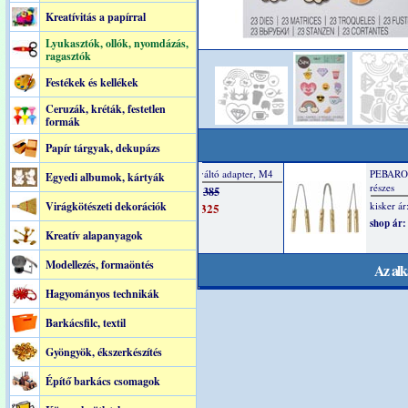
Kreatívitás a papírral
Lyukasztók, ollók, nyomdázás,
ragasztók
Festékek és kellékek
Ceruzák, kréták, festetlen
formák
Papír tárgyak, dekupázs
Egyedi albumok, kártyák
Virágkötészeti dekorációk
Kreatív alapanyagok
Modellezés, formaöntés
Az alk
Hagyományos technikák
Barkácsfilc, textil
Gyöngyök, ékszerkészítés
Építő barkács csomagok