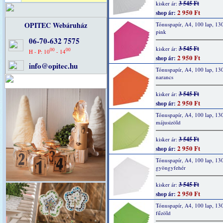
3 545 Ft
kisker ár:
2 950 Ft
shop ár:
OPITEC Webáruház
Tónuspapír, A4, 100 lap, 13
pink
06-70-632 7575
3 545 Ft
kisker ár:
00
00
H - P: 10
- 14
2 950 Ft
shop ár:
info@opitec.hu
Tónuspapír, A4, 100 lap, 13
narancs
3 545 Ft
kisker ár:
2 950 Ft
shop ár:
Tónuspapír, A4, 100 lap, 13
májusizöld
3 545 Ft
kisker ár:
2 950 Ft
shop ár:
Tónuspapír, A4, 100 lap, 13
gyöngyfehér
3 545 Ft
kisker ár:
2 950 Ft
shop ár:
Tónuspapír, A4, 100 lap, 13
fűzöld