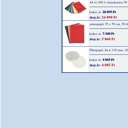
A4 és 100 ív tónuskarton 50
28 895 Ft
kisker ár:
24 890 Ft
shop ár:
színespapír 35 x 50 cm, 50 
7 340 Ft
kisker ár:
5 860 Ft
shop ár:
Filterpapír, kb.ø 110 mm, 1
4 865 Ft
kisker ár:
4 085 Ft
shop ár: