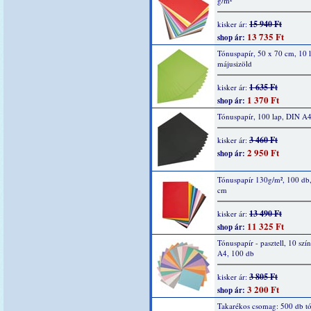
g/m²
15 940 Ft
kisker ár:
13 735 Ft
shop ár:
Tónuspapír, 50 x 70 cm, 10 l
májusizöld
1 635 Ft
kisker ár:
1 370 Ft
shop ár:
Tónuspapír, 100 lap, DIN A4
3 460 Ft
kisker ár:
2 950 Ft
shop ár:
Tónuspapír 130g/m², 100 db,
cm
13 490 Ft
kisker ár:
11 325 Ft
shop ár:
Tónuspapír - pasztell, 10 szí
A4, 100 db
3 805 Ft
kisker ár:
3 200 Ft
shop ár:
Takarékos csomag: 500 db t