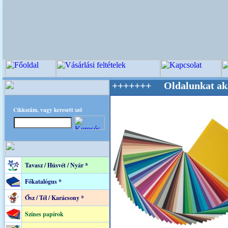
ilág Mestere! +++++++ Oldalunkat akarattal t
Cikkszám, vagy keresett szó
Tavasz / Húsvét / Nyár *
Főkatalógus *
Ősz / Tél / Karácsony *
Színes papírok