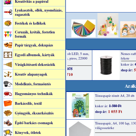
Kreatívitás a papírral
Lyukasztók, ollók, nyomdázás,
ragasztók
Festékek és kellékek
Ceruzák, kréták, festetlen
formák
Papír tárgyak, dekupázs
Egyedi albumok, kártyák
Virágkötészeti dekorációk
Kreatív alapanyagok
Modellezés, formaöntés
Az alk
Hagyományos technikák
Tónuspapír-tömb A4, 20 db
Barkácsfilc, textil
1 380 Ft
kisker ár:
1 055 Ft
shop ár:
Gyöngyök, ékszerkészítés
Építő barkács csomagok
Tónuspapír, A4, 100 lap, 13
világosszürke
Könyvek, ötletek