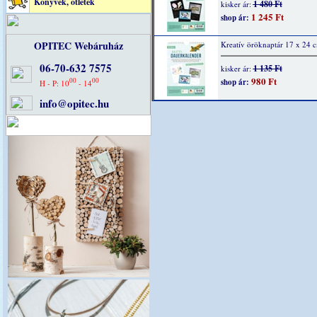
Könyvek, ötletek
1 480 Ft
kisker ár:
1 245 Ft
shop ár:
OPITEC Webáruház
Kreatív öröknaptár 17 x 24 
06-70-632 7575
1 135 Ft
kisker ár:
980 Ft
00
00
shop ár:
H - P: 10
- 14
info@opitec.hu