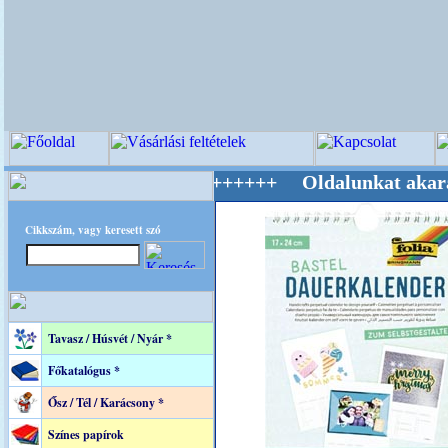
lág Mestere! +++++++ Oldalunkat akarattal tar
Cikkszám, vagy keresett szó
Tavasz / Húsvét / Nyár *
Főkatalógus *
Ősz / Tél / Karácsony *
Színes papírok