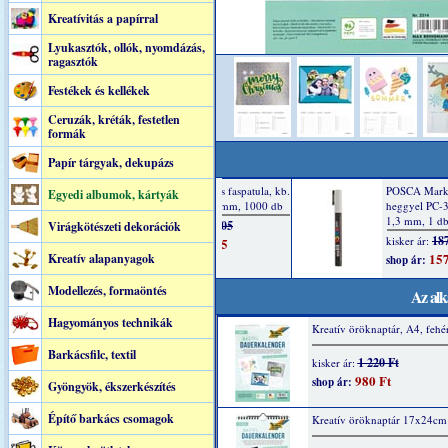
Kreatívitás a papírral
Lyukasztók, ollók, nyomdázás,
ragasztók
Festékek és kellékek
Ceruzák, kréták, festetlen
formák
Papír tárgyak, dekupázs
Egyedi albumok, kártyák
Virágkötészeti dekorációk
Kreatív alapanyagok
Modellezés, formaöntés
Az alk
Hagyományos technikák
Kreatív öröknaptár, A4, fehé
Barkácsfilc, textil
1 220 Ft
kisker ár:
980 Ft
shop ár:
Gyöngyök, ékszerkészítés
Építő barkács csomagok
Kreatív öröknaptár 17x24cm 