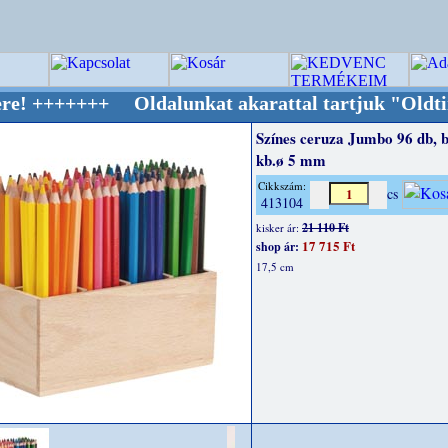
++ Oldalunkat akarattal tartjuk "Oldtimer/RE
Színes ceruza Jumbo 96 db, b
kb.ø 5 mm
Cikkszám:
cs
413104
21 110 Ft
kisker ár:
17 715 Ft
shop ár:
17,5 cm