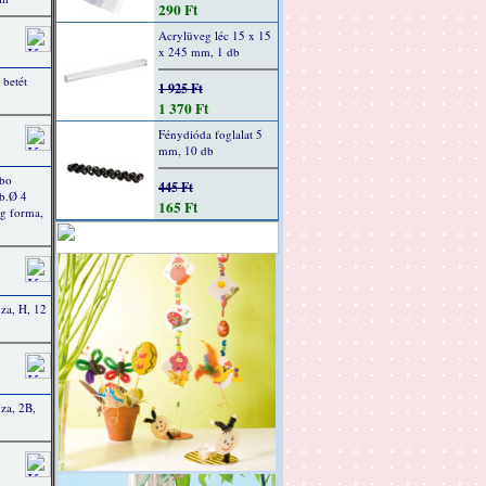
290 Ft
Acrylüveg léc 15 x 15
x 245 mm, 1 db
 betét
1 925 Ft
1 370 Ft
Fénydióda foglalat 5
mm, 10 db
bo
445 Ft
kb.Ø 4
165 Ft
g forma,
a, H, 12
a, 2B,