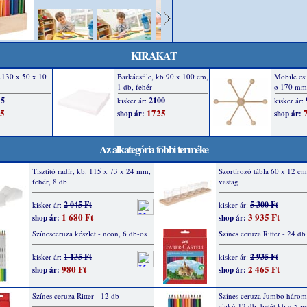
KIRAKAT
Az alkategória többi terméke
Tisztító radír, kb. 115 x 73 x 24 mm,
Szortírozó tábla 60 x 12 cm
fehér, 8 db
vastag
2 045 Ft
5 300 Ft
kisker ár:
kisker ár:
1 680 Ft
3 935 Ft
shop ár:
shop ár:
Színesceruza készlet - neon, 6 db-os
Színes ceruza Ritter - 24 db
1 135 Ft
2 935 Ft
kisker ár:
kisker ár:
980 Ft
2 465 Ft
shop ár:
shop ár:
Színes ceruza Ritter - 12 db
Színes ceruza Jumbo háro
alakú 12 db, betét kb.ø 5 