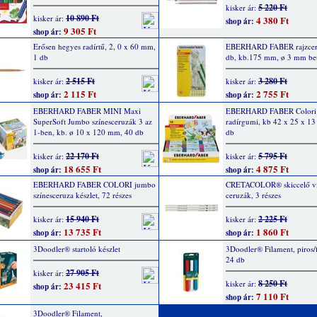
5 220 Ft
kisker ár:
10 890 Ft
kisker ár:
4 380 Ft
shop ár:
9 305 Ft
shop ár:
Erősen hegyes radírtű, 2, 0 x 60 mm,
EBERHARD FABER rajzcer
1 db
db, kb.175 mm, ø 3 mm bet
2 515 Ft
3 280 Ft
kisker ár:
kisker ár:
2 115 Ft
2 755 Ft
shop ár:
shop ár:
EBERHARD FABER MINI Maxi
EBERHARD FABER Colori 
SuperSoft Jumbo színesceruzák 3 az
radírgumi, kb 42 x 25 x 1
1-ben, kb. ø 10 x 120 mm, 40 db
db
22 170 Ft
5 795 Ft
kisker ár:
kisker ár:
18 655 Ft
4 875 Ft
shop ár:
shop ár:
EBERHARD FABER COLORI jumbo
CRETACOLOR® skiccelő vi
színesceruza készlet, 72 részes
ceruzák, 3 részes
15 940 Ft
2 225 Ft
kisker ár:
kisker ár:
13 735 Ft
1 860 Ft
shop ár:
shop ár:
3Doodler® startoló készlet
3Doodler® Filament, piros/
24 db
27 905 Ft
kisker ár:
8 250 Ft
kisker ár:
23 415 Ft
shop ár:
7 110 Ft
shop ár:
3Doodler® Filament,