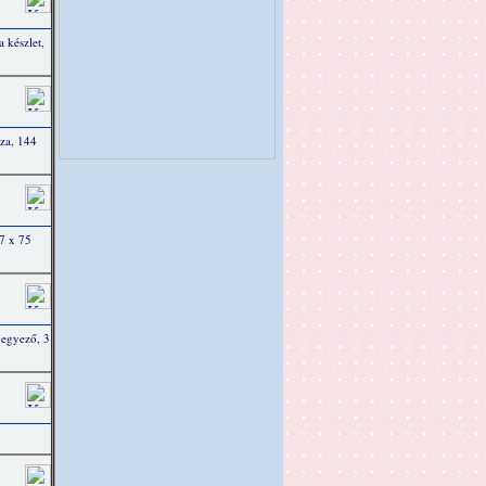
 készlet,
za, 144
7 x 75
egyező, 3