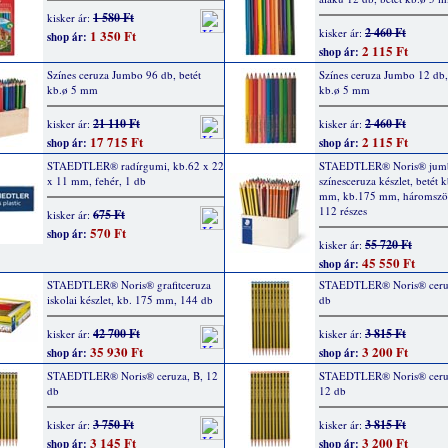
1 580 Ft
kisker ár:
2 460 Ft
kisker ár:
1 350 Ft
shop ár:
2 115 Ft
shop ár:
Színes ceruza Jumbo 96 db, betét
Színes ceruza Jumbo 12 db,
kb.ø 5 mm
kb.ø 5 mm
21 110 Ft
2 460 Ft
kisker ár:
kisker ár:
17 715 Ft
2 115 Ft
shop ár:
shop ár:
STAEDTLER® radírgumi, kb.62 x 22
STAEDTLER® Noris® jum
x 11 mm, fehér, 1 db
színesceruza készlet, betét 
mm, kb.175 mm, háromszö
112 részes
675 Ft
kisker ár:
570 Ft
shop ár:
55 720 Ft
kisker ár:
45 550 Ft
shop ár:
STAEDTLER® Noris® grafitceruza
STAEDTLER® Noris® ceruz
iskolai készlet, kb. 175 mm, 144 db
db
42 700 Ft
3 815 Ft
kisker ár:
kisker ár:
35 930 Ft
3 200 Ft
shop ár:
shop ár:
STAEDTLER® Noris® ceruza, B, 12
STAEDTLER® Noris® ceruz
db
12 db
3 750 Ft
3 815 Ft
kisker ár:
kisker ár:
3 145 Ft
3 200 Ft
shop ár:
shop ár: