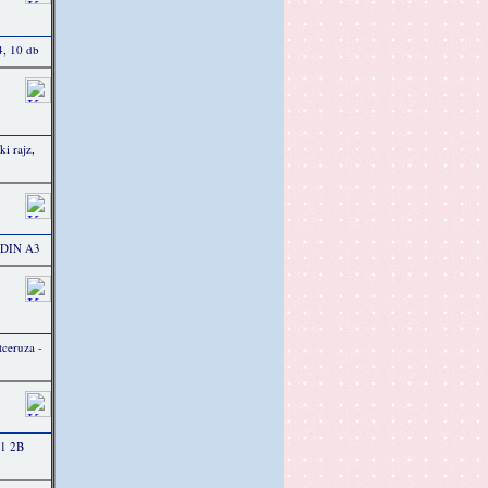
4, 10 db
i rajz,
, DIN A3
ceruza -
1 2B