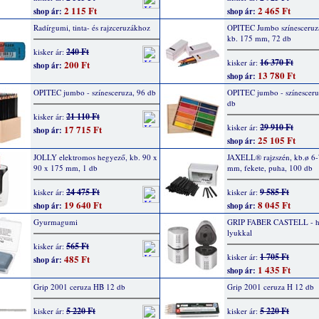
2 115 Ft
2 465 Ft
shop ár:
shop ár:
Radírgumi, tinta- és rajzceruzákhoz
OPITEC Jumbo színesceruza
kb. 175 mm, 72 db
240 Ft
kisker ár:
16 370 Ft
kisker ár:
200 Ft
shop ár:
13 780 Ft
shop ár:
OPITEC jumbo - színesceruza, 96 db
OPITEC jumbo - színesceru
db
21 110 Ft
kisker ár:
29 910 Ft
kisker ár:
17 715 Ft
shop ár:
25 105 Ft
shop ár:
JOLLY elektromos hegyező, kb. 90 x
JAXELL® rajzszén, kb.ø 6-
90 x 175 mm, 1 db
mm, fekete, puha, 100 db
24 475 Ft
9 585 Ft
kisker ár:
kisker ár:
19 640 Ft
8 045 Ft
shop ár:
shop ár:
Gyurmagumi
GRIP FABER CASTELL - h
lyukkal
565 Ft
kisker ár:
1 705 Ft
kisker ár:
485 Ft
shop ár:
1 435 Ft
shop ár:
Grip 2001 ceruza HB 12 db
Grip 2001 ceruza H 12 db
5 220 Ft
5 220 Ft
kisker ár:
kisker ár: