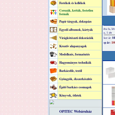
Festékek és kellékek
Ceruzák, kréták, festetlen
formák
Papír tárgyak, dekupázs
Egyedi albumok, kártyák
Virágkötészeti dekorációk
Kreatív alapanyagok
Modellezés, formaöntés
Hagyományos technikák
Barkácsfilc, textil
Gyöngyök, ékszerkészítés
Építő barkács csomagok
Könyvek, ötletek
OPITEC Webáruház