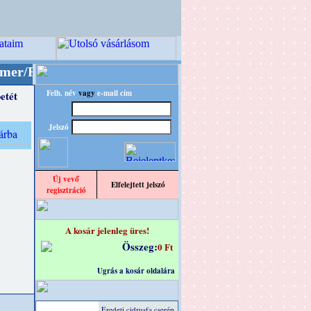
TRO" designba!
+++++++ OPITEC - A Kreatív Vi
Felh. név
vagy
e-mail cím
etét
Jelszó
Új vevő
Elfelejtett jelszó
regisztráció
A kosár jelenleg üres!
Összeg:
0 Ft
Ugrás a kosár oldalára
Eredeti cidrusfa cserép,