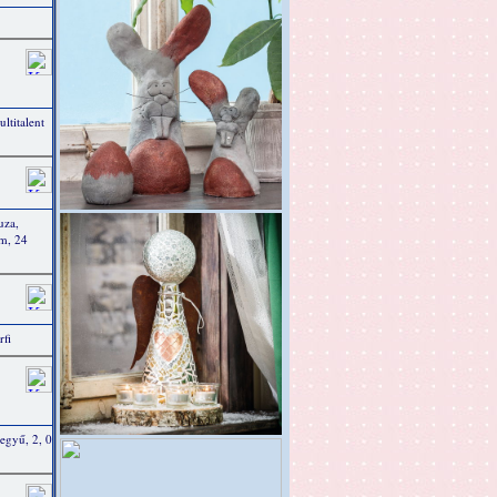
titalent
uza,
m, 24
rfi
hegyű, 2, 0