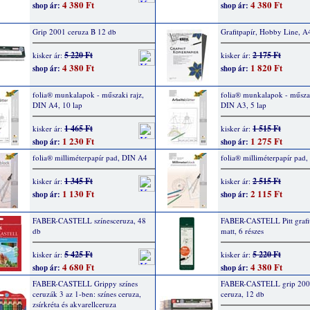
4 380 Ft
4 380 Ft
shop ár:
shop ár:
Grip 2001 ceruza B 12 db
Grafitpapír, Hobby Line, A
5 220 Ft
2 175 Ft
kisker ár:
kisker ár:
4 380 Ft
1 820 Ft
shop ár:
shop ár:
folia® munkalapok - műszaki rajz,
folia® munkalapok - műszak
DIN A4, 10 lap
DIN A3, 5 lap
1 465 Ft
1 515 Ft
kisker ár:
kisker ár:
1 230 Ft
1 275 Ft
shop ár:
shop ár:
folia® milliméterpapír pad, DIN A4
folia® milliméterpapír pad
1 345 Ft
2 515 Ft
kisker ár:
kisker ár:
1 130 Ft
2 115 Ft
shop ár:
shop ár:
FABER-CASTELL színesceruza, 48
FABER-CASTELL Pitt grafit
db
matt, 6 részes
5 425 Ft
5 220 Ft
kisker ár:
kisker ár:
4 680 Ft
4 380 Ft
shop ár:
shop ár:
FABER-CASTELL Grippy színes
FABER-CASTELL grip 200
ceruzák 3 az 1-ben: színes ceruza,
ceruza, 12 db
zsírkréta és akvarellceruza