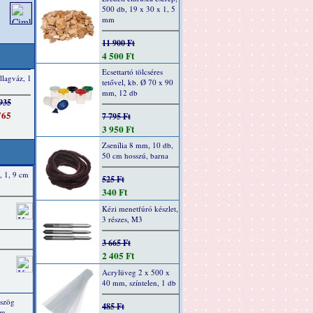
500 db, 19 x 30 x 1, 5
mm
11 900 Ft
4 500 Ft
Ecsettartó tölcséres
tetővel, kb. Ø 70 x 90
mm, 12 db
7 795 Ft
3 950 Ft
Zsenília 8 mm, 10 db,
50 cm hosszú, barna
, 1, 9 cm
525 Ft
340 Ft
Kézi menetfúró készlet,
3 részes, M3
3 665 Ft
2 405 Ft
Acrylüveg 2 x 500 x
40 mm, színtelen, 1 db
mszög
485 Ft
mm