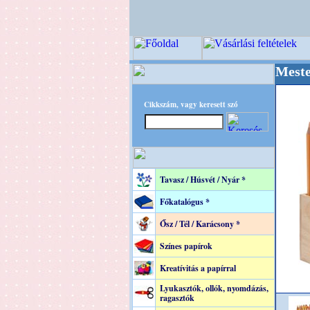
++++ OPITEC - A Kreatív Világ Mestere! +++++
Cikkszám, vagy keresett szó
Tavasz / Húsvét / Nyár *
Főkatalógus *
Ősz / Tél / Karácsony *
Színes papírok
Kreatívitás a papírral
Lyukasztók, ollók, nyomdázás,
ragasztók