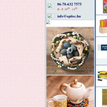
06-70-632 7575
00
00
H - P: 10
- 14
info@opitec.hu