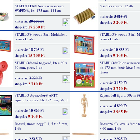
STAEDTLER® Noris színesceruza
Staedtler ceruza, 12 db
WOPEX®, kb. 175 mm, 144 db
3 815 Ft
kisker ár:
20 530 Ft
kisker ár:
3 200 Ft
shop ár:
17 230 Ft
shop ár:
STABILO® woody 3in1 Multitalent
STABILO® woody 3 in1 Mul
ceruza készlet
ceruza készlet
18 705 Ft
10 855 Ft
kisker ár:
kisker ár:
15 705 Ft
9 105 Ft
shop ár:
shop ár:
STABILO® duó hegyező, kb ø 60 x
STABILO® Color színescer
60 mm, piros, 1 db
kb.175 mm, betét kb.ø 3 m
részes
3 220 Ft
kisker ár:
3 150 Ft
kisker ár:
2 710 Ft
shop ár:
2 720 Ft
shop ár:
STABILO Aquacolor® ARTY
Rajzmodell figura, 30c m fé
aquarell ceruzák, kb. 175 mm, 36 db
4 890 Ft
kisker ár:
10 820 Ft
kisker ár:
3 965 Ft
shop ár:
9 105 Ft
shop ár:
Radírtű, finom hegyű, 1, 5 x 45 mm,
Radírozó tűk, ovális ferde 
1 db
x 60 mm, 1 db
2 515 Ft
2 925 Ft
kisker ár:
kisker ár: