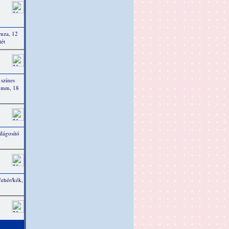
uza, 12
ét
színes
3 mm, 18
lágosító
fehér/kék,