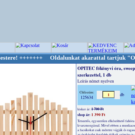
+++++ Oldalunkat akarattal tartjuk "Oldtimer
OPITEC főkönyvi óra, sweep
szerkezettel, 1 db
Leírás német nyelven
Cikkszám:
db
125634
1 700 Ft
kisker ár:
1 390 Ft
shop ár:
Tetszetős, egyszerűen elkészíthető falióra
kvarcmozgással. Mivel ebben a munkac
a facsíkokat csak méretre vágják és ragasz
az órakészlet fiatalabb diákok számára is