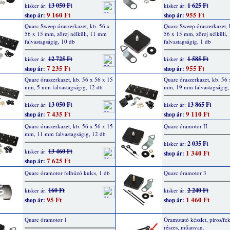
13 050 Ft
1 625 Ft
kisker ár:
kisker ár:
9 160 Ft
955 Ft
shop ár:
shop ár:
Quarc Sweep óraszerkazet, kb. 56 x
Quarc Sweep óraszerkazet, 
56 x 15 mm, zörej nélküli, 11 mm
56 x 15 mm, zörej nélküli
falvastagságig, 10 db
falvastagságig, 1 db
12 725 Ft
1 585 Ft
kisker ár:
kisker ár:
7 235 Ft
955 Ft
shop ár:
shop ár:
Quarc óraszerkazet, kb. 56 x 56 x 15
Quarc óraszerkazet, kb. 56 
mm, 5 mm falvastagságig, 12 db
mm, 19 mm falvastagságig,
13 050 Ft
13 865 Ft
kisker ár:
kisker ár:
7 435 Ft
9 110 Ft
shop ár:
shop ár:
Quarc óraszerkazet, kb. 56 x 56 x 15
Quarc óramotor II
mm, 11 mm falvastagságig, 12 db
2 035 Ft
kisker ár:
13 460 Ft
kisker ár:
1 340 Ft
shop ár:
7 625 Ft
shop ár:
Quarc óramotor felhúzó kulcs, 1 db
Quarc óramotor 3
160 Ft
2 240 Ft
kisker ár:
kisker ár:
95 Ft
1 460 Ft
shop ár:
shop ár:
Quarc óramotor 1
Óramutató készlet, piros/fek
részes, műanyag.