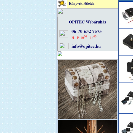
Könyvek, ötletek
OPITEC Webáruház
06-70-632 7575
00
00
H - P: 10
- 14
info@opitec.hu