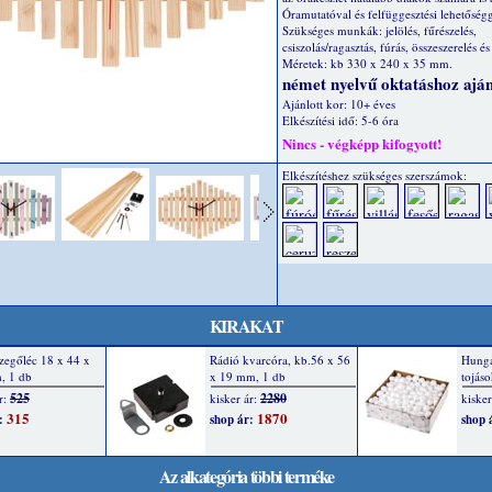
Óramutatóval és felfüggesztési lehetőségg
Szükséges munkák: jelölés, fűrészelés,
csiszolás/ragasztás, fúrás, összeszerelés és 
Méretek: kb 330 x 240 x 35 mm.
német nyelvű oktatáshoz aján
Ajánlott kor: 10+ éves
Elkészítési idő: 5-6 óra
Nincs - végképp kifogyott!
Elkészítéshez szükséges szerszámok:
KIRAKAT
Az alkategória többi terméke