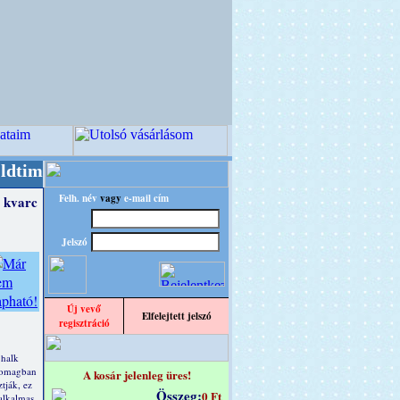
/RETRO" designba!
+++++++ OPITEC - A Kreatív 
Felh. név
vagy
e-mail cím
 kvarc
Jelszó
Új vevő
Elfelejtett jelszó
regisztráció
 halk
somagban
A kosár jelenleg üres!
tják, ez
Összeg:
0 Ft
 alkalmas.