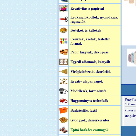
Kreatívitás a papírral
Lyukasztók, ollók, nyomdázás,
ragasztók
Festékek és kellékek
Ceruzák, kréták, festetlen
formák
Papír tárgyak, dekupázs
Egyedi albumok, kártyák
Virágkötészeti dekorációk
Kreatív alapanyagok
Modellezés, formaöntés
Hagyományos technikák
Barkácsfilc, textil
Gyöngyök, ékszerkészítés
Építő barkács csomagok