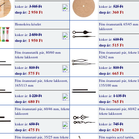
3 505 Ft
525 Ft
kisker ár:
kisker ár:
2 950 Ft
360 Ft
shop ár:
shop ár:
Homokóra készlet
Fém óramutatók 65/45 mm 
lakkozott
2 850 Ft
kisker ár:
610 Ft
kisker ár:
1 950 Ft
shop ár:
515 Ft
shop ár:
Fém óramutatók pár, 80/60 mm
Fém óramutató pár, fekete l
fekete lakkozott
82/62 mm
810 Ft
810 Ft
kisker ár:
kisker ár:
575 Ft
665 Ft
shop ár:
shop ár:
Fém óramutató pár, fekete lakkozott,
Fém óramutató pár, fekete l
165/113 mm
135/100 mm
1 220 Ft
1 135 Ft
kisker ár:
kisker ár:
680 Ft
765 Ft
shop ár:
shop ár:
Fém óramutató pár, 60/46 mm, fekete
Fém óramutató pár, 60/42 
lakkozott
fekete lakkozott
650 Ft
745 Ft
kisker ár:
kisker ár:
475 Ft
620 Ft
shop ár:
shop ár:
Fém óramutató pár, 35/25 mm fekete
Fém napóra acryl tartón,