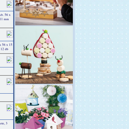
kb. 56 x
, 11 mm
x 56 x 15
 12 db
ete, 3