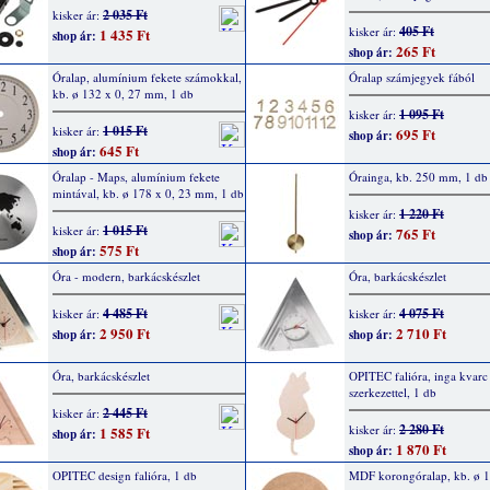
2 035 Ft
kisker ár:
405 Ft
kisker ár:
1 435 Ft
shop ár:
265 Ft
shop ár:
Óralap, alumínium fekete számokkal,
Óralap számjegyek fából
kb. ø 132 x 0, 27 mm, 1 db
1 095 Ft
kisker ár:
1 015 Ft
kisker ár:
695 Ft
shop ár:
645 Ft
shop ár:
Óralap - Maps, alumínium fekete
Órainga, kb. 250 mm, 1 db
mintával, kb. ø 178 x 0, 23 mm, 1 db
1 220 Ft
kisker ár:
1 015 Ft
kisker ár:
765 Ft
shop ár:
575 Ft
shop ár:
Óra - modern, barkácskészlet
Óra, barkácskészlet
4 485 Ft
4 075 Ft
kisker ár:
kisker ár:
2 950 Ft
2 710 Ft
shop ár:
shop ár:
Óra, barkácskészlet
OPITEC falióra, inga kvarc
szerkezettel, 1 db
2 445 Ft
kisker ár:
2 280 Ft
kisker ár:
1 585 Ft
shop ár:
1 870 Ft
shop ár:
OPITEC design falióra, 1 db
MDF korongóralap, kb. ø 