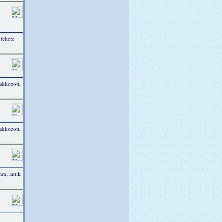
fekete
akkozott,
akkozott,
mm, antik