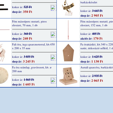
barkácskészlet
525 Ft
kisker ár:
3 665 Ft
kisker ár:
350 Ft
shop ár:
2 905 Ft
shop ár:
Fém másodperc mutató, piros
Fém másodperc mutató, pir
eloxiert, 70 mm, 1 db
eloxiert, 152 mm, 1 db
360 Ft
405 Ft
kisker ár:
kisker ár:
240 Ft
170 Ft
shop ár:
akciós ár:
Fali óra, inga quarcmotorral, kb.450
Fa óraházikó, kb.340 x 22
x 200 x 35 mm
natúr, dekoráció nélkül, 1 
3 855 Ft
1 625 Ft
kisker ár:
kisker ár:
3 245 Ft
1 130 Ft
shop ár:
shop ár:
Fa óra számlap, gravírozott, kb. ø
Asztali quarcóra, barkácskés
200 mm
2 935 Ft
kisker ár:
1 865 Ft
kisker ár:
2 065 Ft
shop ár:
1 605 Ft
shop ár: