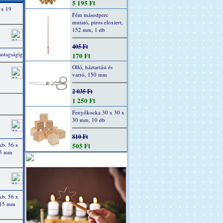
5 195 Ft
 x 19
Fém másodperc
mutató, piros eloxiert,
152 mm, 1 db
405 Ft
astagságig
170 Ft
Olló, háztartási és
varró, 150 mm
2 035 Ft
1 250 Ft
Fenyőkocka 30 x 30 x
30 mm, 10 db
810 Ft
kb. 56 x
505 Ft
, 5 mm
kb. 56 x
, 15 mm