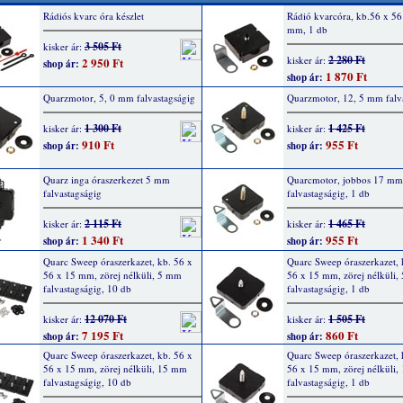
Rádiós kvarc óra készlet
Rádió kvarcóra, kb.56 x 56
mm, 1 db
3 505 Ft
kisker ár:
2 280 Ft
kisker ár:
2 950 Ft
shop ár:
1 870 Ft
shop ár:
Quarzmotor, 5, 0 mm falvastagságig
Quarzmotor, 12, 5 mm falv
1 300 Ft
1 425 Ft
kisker ár:
kisker ár:
910 Ft
955 Ft
shop ár:
shop ár:
Quarz inga óraszerkezet 5 mm
Quarcmotor, jobbos 17 mm
falvastagságig
falvastagságig, 1 db
2 115 Ft
1 465 Ft
kisker ár:
kisker ár:
1 340 Ft
955 Ft
shop ár:
shop ár:
Quarc Sweep óraszerkazet, kb. 56 x
Quarc Sweep óraszerkazet, 
56 x 15 mm, zörej nélküli, 5 mm
56 x 15 mm, zörej nélküli
falvastagságig, 10 db
falvastagságig, 1 db
12 070 Ft
1 505 Ft
kisker ár:
kisker ár:
7 195 Ft
860 Ft
shop ár:
shop ár:
Quarc Sweep óraszerkazet, kb. 56 x
Quarc Sweep óraszerkazet, 
56 x 15 mm, zörej nélküli, 15 mm
56 x 15 mm, zörej nélküli
falvastagságig, 10 db
falvastagságig, 1 db