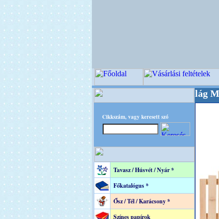
+++++++ OPITEC - A Kreatív Világ Mestere! ++
Cikkszám, vagy keresett szó
Tavasz / Húsvét / Nyár *
Főkatalógus *
Ősz / Tél / Karácsony *
Színes papírok