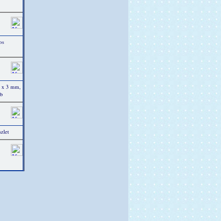
os
0 x 3 mm,
db
zlet