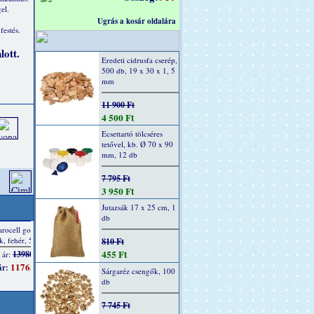
el.
Ugrás a kosár oldalára
festés.
lott.
Eredeti cidrusfa cserép,
500 db, 19 x 30 x 1, 5
mm
11 900 Ft
4 500 Ft
Ecsettartó tölcséres
tetővel, kb. Ø 70 x 90
mm, 12 db
7 795 Ft
3 950 Ft
Jutazsák 17 x 25 cm, 1
db
810 Ft
455 Ft
Sárgaréz csengők, 100
db
7 745 Ft