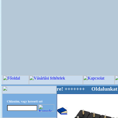
v Világ Mestere! +++++++ Oldalunkat akaratta
Cikkszám, vagy keresett szó