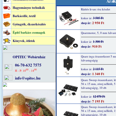
Az alk
Hagyományos technikák
Rádiós kvarc óra készlet
Barkácsfilc, textil
3 505 Ft
kisker ár:
2 950 Ft
shop ár:
Gyöngyök, ékszerkészítés
Építő barkács csomagok
Quarzmotor, 5, 0 mm falvast
Könyvek, ötletek
1 300 Ft
kisker ár:
910 Ft
shop ár:
OPITEC Webáruház
Quarz inga óraszerkezet 5 
falvastagságig
06-70-632 7575
2 115 Ft
kisker ár:
00
00
H - P: 10
- 14
1 340 Ft
shop ár:
info@opitec.hu
Quarc Sweep óraszerkazet, k
56 x 15 mm, zörej nélküli, 
falvastagságig, 10 db
12 070 Ft
kisker ár:
7 195 Ft
shop ár:
Quarc Sweep óraszerkazet, k
56 x 15 mm, zörej nélküli, 
falvastagságig, 10 db