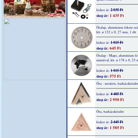
2 035 Ft
kisker ár:
1 435 Ft
shop ár:
Óralap, alumínium fekete sz
kb. ø 132 x 0, 27 mm, 1 db
1 015 Ft
kisker ár:
645 Ft
shop ár:
Óralap - Maps, alumínium fe
mintával, kb. ø 178 x 0, 23
1 015 Ft
kisker ár:
575 Ft
shop ár:
Óra - modern, barkácskészlet
4 485 Ft
kisker ár:
2 950 Ft
shop ár:
Óra, barkácskészlet
2 445 Ft
kisker ár:
1 585 Ft
shop ár: