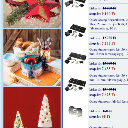
13 050 Ft
kisker ár:
9 160 Ft
shop ár:
Quarc Sweep óraszerkazet, k
56 x 15 mm, zörej nélküli, 
falvastagságig, 10 db
12 725 Ft
kisker ár:
7 235 Ft
shop ár:
Quarc óraszerkazet, kb. 56 x
mm, 5 mm falvastagságig, 1
13 050 Ft
kisker ár:
7 435 Ft
shop ár:
Quarc óraszerkazet, kb. 56 x
mm, 11 mm falvastagságig, 
13 460 Ft
kisker ár:
7 625 Ft
shop ár:
Quarc óramotor felhúzó kulc
160 Ft
kisker ár:
95 Ft
shop ár:
Quarc óramotor 1