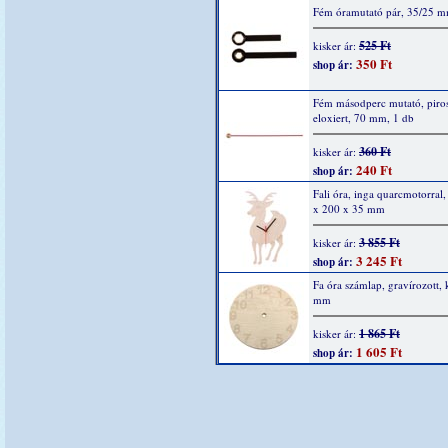
Fém óramutató pár, 35/25 m
525 Ft
kisker ár:
350 Ft
shop ár:
Fém másodperc mutató, piro
eloxiert, 70 mm, 1 db
360 Ft
kisker ár:
240 Ft
shop ár:
Fali óra, inga quarcmotorral
x 200 x 35 mm
3 855 Ft
kisker ár:
3 245 Ft
shop ár:
Fa óra számlap, gravírozott,
mm
1 865 Ft
kisker ár:
1 605 Ft
shop ár: