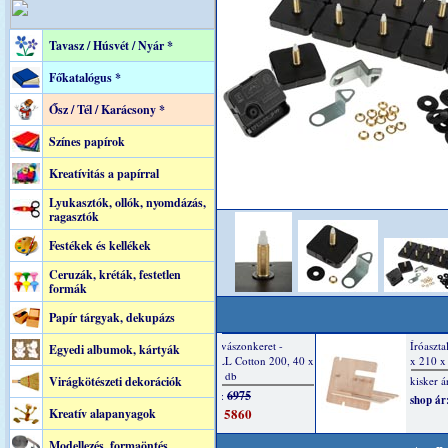
Tavasz / Húsvét / Nyár *
Főkatalógus *
Ősz / Tél / Karácsony *
Színes papírok
Kreatívitás a papírral
Lyukasztók, ollók, nyomdázás,
ragasztók
Festékek és kellékek
Ceruzák, kréták, festetlen
formák
Papír tárgyak, dekupázs
Egyedi albumok, kártyák
Virágkötészeti dekorációk
Kreatív alapanyagok
Modellezés, formaöntés