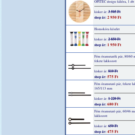
OPITEC design falióra, 1 db
3 505 Ft
kisker ár:
2 950 Ft
shop ár:
Homokóra készlet
2 850 Ft
kisker ár:
1 950 Ft
shop ár:
Fém óramutatók pár, 80/60
fekete lakkozott
810 Ft
kisker ár:
575 Ft
shop ár:
Fém óramutató pár, fekete la
165/113 mm
1 220 Ft
kisker ár:
680 Ft
shop ár:
Fém óramutató pár, 60/46 m
lakkozott
650 Ft
kisker ár:
475 Ft
shop ár: