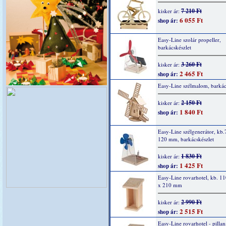
7 210 Ft
kisker ár:
6 055 Ft
shop ár:
Easy-Line szolár propeller,
barkácskészlet
3 260 Ft
kisker ár:
2 465 Ft
shop ár:
Easy-Line szélmalom, barkác
2 150 Ft
kisker ár:
1 840 Ft
shop ár:
Easy-Line szélgenerátor, kb.
120 mm, barkácskészlet
1 830 Ft
kisker ár:
1 425 Ft
shop ár:
Easy-Line rovarhotel, kb. 1
x 210 mm
2 990 Ft
kisker ár:
2 515 Ft
shop ár:
Easy-Line rovarhotel - pillan