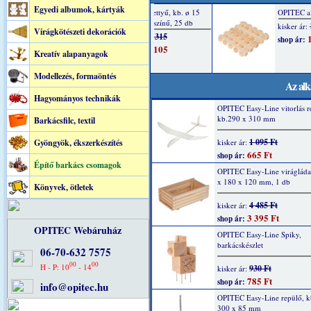
Egyedi albumok, kártyák
Virágkötészeti dekorációk
Kreatív alapanyagok
Modellezés, formaöntés
Az alk
Hagyományos technikák
OPITEC Easy-Line vitorlás r
kb.290 x 310 mm
Barkácsfilc, textil
1 095 Ft
Gyöngyök, ékszerkészítés
kisker ár:
665 Ft
shop ár:
Építő barkács csomagok
OPITEC Easy-Line virágláda
x 180 x 120 mm, 1 db
Könyvek, ötletek
4 485 Ft
kisker ár:
3 395 Ft
shop ár:
OPITEC Webáruház
OPITEC Easy-Line Spiky,
barkácskészlet
06-70-632 7575
00
00
H - P: 10
- 14
930 Ft
kisker ár:
785 Ft
shop ár:
info@opitec.hu
OPITEC Easy-Line repülő, k
300 x 85 mm