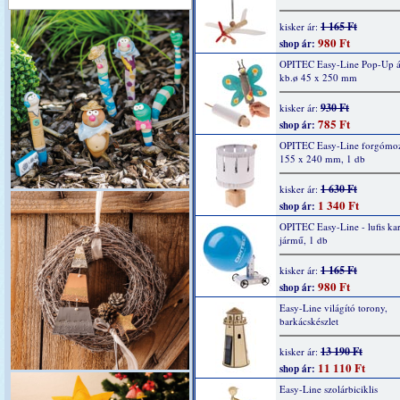
1 165 Ft
kisker ár:
980 Ft
shop ár:
OPITEC Easy-Line Pop-Up áll
kb.ø 45 x 250 mm
930 Ft
kisker ár:
785 Ft
shop ár:
OPITEC Easy-Line forgómozi
155 x 240 mm, 1 db
1 630 Ft
kisker ár:
1 340 Ft
shop ár:
OPITEC Easy-Line - lufis ka
jármű, 1 db
1 165 Ft
kisker ár:
980 Ft
shop ár:
Easy-Line világító torony,
barkácskészlet
13 190 Ft
kisker ár:
11 110 Ft
shop ár:
Easy-Line szolárbiciklis