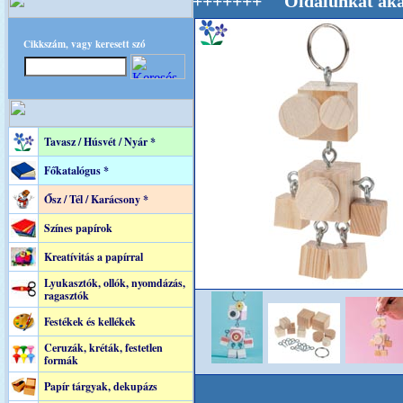
ilág Mestere! +++++++ Oldalunkat akarattal ta
Cikkszám, vagy keresett szó
Tavasz / Húsvét / Nyár *
Főkatalógus *
Ősz / Tél / Karácsony *
Színes papírok
Kreatívitás a papírral
Lyukasztók, ollók, nyomdázás,
ragasztók
Festékek és kellékek
Ceruzák, kréták, festetlen
formák
Papír tárgyak, dekupázs