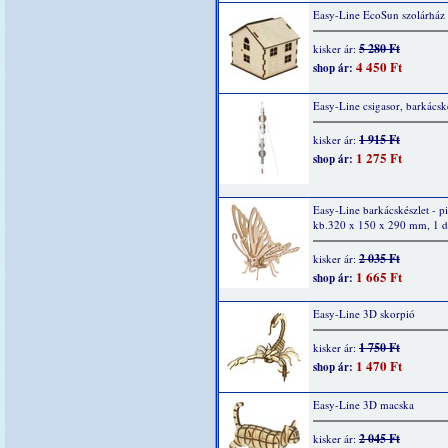
Easy-Line EcoSun szolárház
5 280 Ft
kisker ár:
4 450 Ft
shop ár:
Easy-Line csigasor, barkácsk
1 915 Ft
kisker ár:
1 275 Ft
shop ár:
Easy-Line barkácskészlet - pi
kb.320 x 150 x 290 mm, 1 
2 035 Ft
kisker ár:
1 665 Ft
shop ár:
Easy-Line 3D skorpió
1 750 Ft
kisker ár:
1 470 Ft
shop ár:
Easy-Line 3D macska
2 045 Ft
kisker ár: