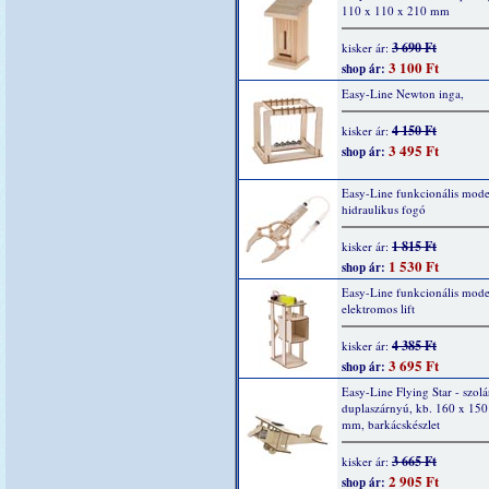
110 x 110 x 210 mm
3 690 Ft
kisker ár:
3 100 Ft
shop ár:
Easy-Line Newton inga,
4 150 Ft
kisker ár:
3 495 Ft
shop ár:
Easy-Line funkcionális mode
hidraulikus fogó
1 815 Ft
kisker ár:
1 530 Ft
shop ár:
Easy-Line funkcionális model
elektromos lift
4 385 Ft
kisker ár:
3 695 Ft
shop ár:
Easy-Line Flying Star - szolá
duplaszárnyú, kb. 160 x 150
mm, barkácskészlet
3 665 Ft
kisker ár:
2 905 Ft
shop ár: