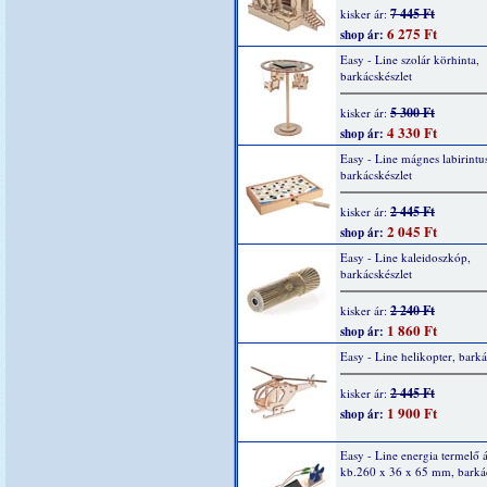
7 445 Ft
kisker ár:
6 275 Ft
shop ár:
Easy - Line szolár körhinta,
barkácskészlet
5 300 Ft
kisker ár:
4 330 Ft
shop ár:
Easy - Line mágnes labirintu
barkácskészlet
2 445 Ft
kisker ár:
2 045 Ft
shop ár:
Easy - Line kaleidoszkóp,
barkácskészlet
2 240 Ft
kisker ár:
1 860 Ft
shop ár:
Easy - Line helikopter, barká
2 445 Ft
kisker ár:
1 900 Ft
shop ár:
Easy - Line energia termelő 
kb.260 x 36 x 65 mm, barkác