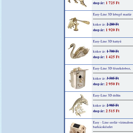
1 725 Ft
shop ár:
Easy-Line 3D lebegő madár
2 280 Ft
kisker ár:
1 920 Ft
shop ár:
Easy-Line 3D hattyú
1 700 Ft
kisker ár:
1 425 Ft
shop ár:
Easy-Line 3D fészekdoboz,
3 505 Ft
kisker ár:
2 950 Ft
shop ár:
Easy-Line 3D delfin
2 985 Ft
kisker ár:
2 515 Ft
shop ár:
Easy - Line szolár vízimalom
barkácskészlet