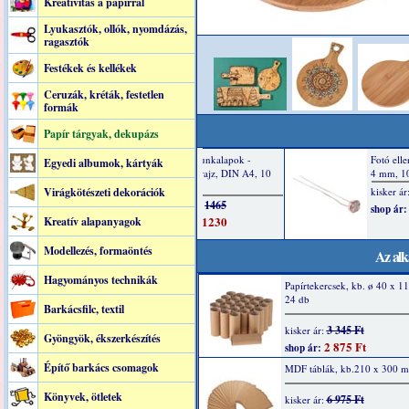
Kreatívitás a papírral
Lyukasztók, ollók, nyomdázás,
ragasztók
Festékek és kellékek
Ceruzák, kréták, festetlen
formák
Papír tárgyak, dekupázs
Egyedi albumok, kártyák
Virágkötészeti dekorációk
Kreatív alapanyagok
Modellezés, formaöntés
Az alk
Hagyományos technikák
Papírtekercsek, kb. ø 40 x 
24 db
Barkácsfilc, textil
3 345 Ft
kisker ár:
Gyöngyök, ékszerkészítés
2 875 Ft
shop ár:
Építő barkács csomagok
MDF táblák, kb.210 x 300 m
Könyvek, ötletek
6 975 Ft
kisker ár: