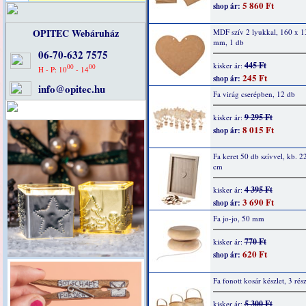
5 860 Ft
shop ár:
OPITEC Webáruház
MDF szív 2 lyukkal, 160 x 1
mm, 1 db
06-70-632 7575
445 Ft
kisker ár:
00
00
H - P: 10
- 14
245 Ft
shop ár:
info@opitec.hu
Fa virág cserépben, 12 db
9 295 Ft
kisker ár:
8 015 Ft
shop ár:
Fa keret 50 db szívvel, kb. 2
cm
4 395 Ft
kisker ár:
3 690 Ft
shop ár:
Fa jo-jo, 50 mm
770 Ft
kisker ár:
620 Ft
shop ár:
Fa fonott kosár készlet, 3 rés
5 300 Ft
kisker ár: