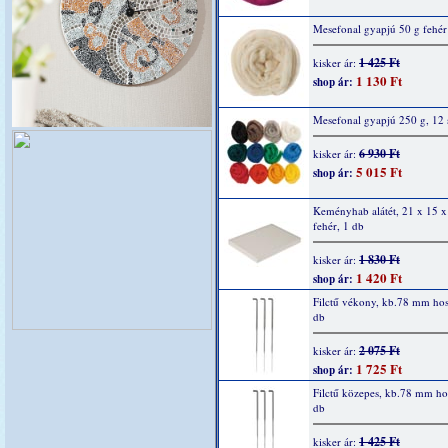
Mesefonal gyapjú 50 g fehér
1 425 Ft
kisker ár:
1 130 Ft
shop ár:
Mesefonal gyapjú 250 g, 12 
6 930 Ft
kisker ár:
5 015 Ft
shop ár:
Keményhab alátét, 21 x 15 x
fehér, 1 db
1 830 Ft
kisker ár:
1 420 Ft
shop ár:
Filctű vékony, kb.78 mm hos
db
2 075 Ft
kisker ár:
1 725 Ft
shop ár:
Filctű közepes, kb.78 mm ho
db
1 425 Ft
kisker ár: