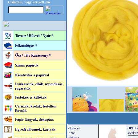
Cikkszám, vagy keresett szó
Tavasz / Húsvét / Nyár *
Főkatalógus *
Ősz / Tél / Karácsony *
Színes papírok
Kreatívitás a papírral
Lyukasztók, ollók, nyomdázás,
ragasztók
Festékek és kellékek
Ceruzák, kréták, festetlen
formák
Papír tárgyak, dekupázs
Egyedi albumok, kártyák