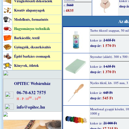
Virágkötészeti dekorációk
Kreatív alapanyagok
Modellezés, formaöntés
Az alk
Hagyományos technikák
Turbo filcező szappan, 50 ml
Barkácsfilc, textil
2 035 Ft
kisker ár:
1 570 Ft
shop ár:
Gyöngyök, ékszerkészítés
Építő barkács csomagok
Styrodur (alátét). 300 x 50
Könyvek, ötletek
1 635 Ft
kisker ár:
1 370 Ft
shop ár:
OPITEC Webáruház
Nyeles filctű, kb. 105 mm, 3 
06-70-632 7575
645 Ft
kisker ár:
545 Ft
00
00
shop ár:
H - P: 10
- 14
info@opitec.hu
Mesefonal gyapjú készlet, 10
1000 g
21 000 Ft
kisker ár:
17 215 Ft
shop ár: