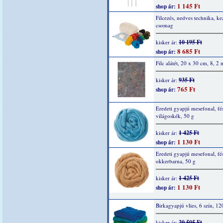
1 145 Ft
shop ár:
Filcezés, nedves technika, k
csomag
10 195 Ft
kisker ár:
8 685 Ft
shop ár:
Filc alátét, 20 x 30 cm, 8, 2
935 Ft
kisker ár:
765 Ft
shop ár:
Eredeti gyapjú mesefonal, fés
világoskék, 50 g
1 425 Ft
kisker ár:
1 130 Ft
shop ár:
Eredeti gyapjú mesefonal, fés
okkerbarna, 50 g
1 425 Ft
kisker ár:
1 130 Ft
shop ár:
Birkagyapjú vlies, 6 szín, 12
20 505 Ft
kisker ár: