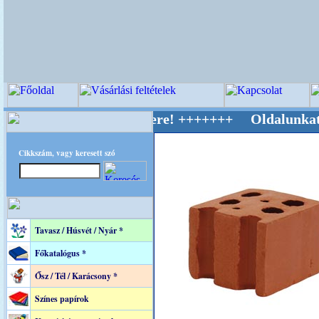
v Világ Mestere! +++++++ Oldalunkat akaratta
Cikkszám, vagy keresett szó
Tavasz / Húsvét / Nyár *
Főkatalógus *
Ősz / Tél / Karácsony *
Színes papírok