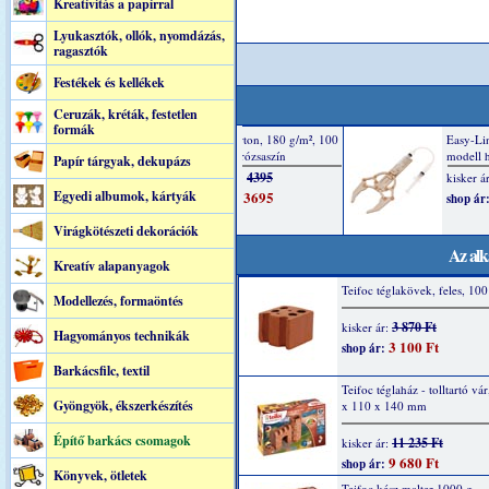
Kreatívitás a papírral
Lyukasztók, ollók, nyomdázás,
ragasztók
Festékek és kellékek
Ceruzák, kréták, festetlen
formák
Papír tárgyak, dekupázs
Egyedi albumok, kártyák
Virágkötészeti dekorációk
Az alk
Kreatív alapanyagok
Teifoc téglakövek, feles, 10
Modellezés, formaöntés
3 870 Ft
kisker ár:
Hagyományos technikák
3 100 Ft
shop ár:
Barkácsfilc, textil
Teifoc téglaház - tolltartó vá
Gyöngyök, ékszerkészítés
x 110 x 140 mm
Építő barkács csomagok
11 235 Ft
kisker ár:
9 680 Ft
shop ár:
Könyvek, ötletek
Teifoc kész malter 1000 g