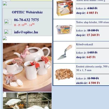
4 865 Ft
kisker ár:
OPITEC Webáruház
4 085 Ft
shop ár:
06-70-632 7575
Teifoc alap készlet, 100 része
00
00
H - P: 10
- 14
18 180 Ft
kisker ár:
info@opitec.hu
15 260 Ft
shop ár:
Kőműveskanál
1 055 Ft
kisker ár:
645 Ft
shop ár:
Eredeti cidrusfa cserép, 500 
30 x 1, 5 mm
11 900 Ft
kisker ár:
4 500 Ft
akciós ár: