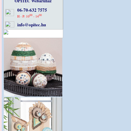
OPITEC Webáruház
06-70-632 7575
00
00
H - P: 10
- 14
info@opitec.hu