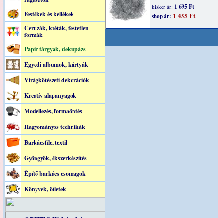
1 695 Ft
kisker ár:
Festékek és kellékek
1 455 Ft
shop ár:
Ceruzák, kréták, festetlen
formák
Papír tárgyak, dekupázs
Egyedi albumok, kártyák
Virágkötészeti dekorációk
Kreatív alapanyagok
Modellezés, formaöntés
Hagyományos technikák
Barkácsfilc, textil
Gyöngyök, ékszerkészítés
Építő barkács csomagok
Könyvek, ötletek