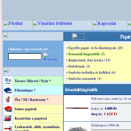
Papír
• Egyébb papír- és fa dísztárgyak (25)
Cikkszám, vagy keresett szó
• Íróasztali kiegészítők (5)
• Képkeretek, foto kocka (13)
• Fadobozok (2)
• Szalvéta technika és kellékei (6)
• Szalvéta sorozatok (1)
Tavasz / Húsvét / Nyár *
Íróasztali kiegészítők
Főkatalógus *
Toll tartó szár, natúr fa, 16 c
Ősz / Tél / Karácsony *
1 885 Ft
kisker ár:
Színes papírok
1 620 Ft
shop ár:
Kreatívitás a papírral
Gémkapocs 1000 db
Lyukasztók, ollók, nyomdázás,
ragasztók