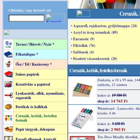
Cikkszám, vagy keresett szó
Ceruzák, k
• Aquarell, rajzkarton, gyűjtőmappa (24)
• Acryl és üveg termékek (89)
• Encaustic (9)
Tavasz / Húsvét / Nyár *
• Filctollak (76)
• Sablonok (6)
Főkatalógus *
• Feszített vászonkeretek (20)
Ősz / Tél / Karácsony *
Ceruzák, kréták, festetlen formák
Színes papírok
Zsírkréta, ø 10 x 95 mm, 14
Kreatívitás a papírral
zsírkréta, 12 színben
Lyukasztók, ollók, nyomdázás,
19 580 Ft
kisker ár:
ragasztók
14 765 Ft
shop ár:
Festékek és kellékek
Whiteboard - Lumocolor -filc
készlet, 4 db
Ceruzák, kréták, festetlen
formák
3 430 Ft
kisker ár:
2 905 Ft
Papír tárgyak, dekupázs
shop ár:
Trio Deco Metallic filctollak
Egyedi albumok, kártyák