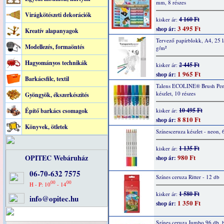
mm, 8 részes
Virágkötészeti dekorációk
4 160 Ft
kisker ár:
3 495 Ft
shop ár:
Kreatív alapanyagok
Tervező papírblokk, A4, 25 l
Modellezés, formaöntés
g/m²
Hagyományos technikák
2 445 Ft
kisker ár:
1 965 Ft
shop ár:
Barkácsfilc, textil
Talens ECOLINE® Brush Pen f
készlet, 10 részes
Gyöngyök, ékszerkészítés
10 495 Ft
Építő barkács csomagok
kisker ár:
8 810 Ft
shop ár:
Könyvek, ötletek
Színesceruza készlet - neon, 
1 135 Ft
kisker ár:
OPITEC Webáruház
980 Ft
shop ár:
06-70-632 7575
Színes ceruza Ritter - 12 db
00
00
H - P: 10
- 14
1 580 Ft
kisker ár:
info@opitec.hu
1 350 Ft
shop ár:
Színes ceruza Jumbo 96 db, b