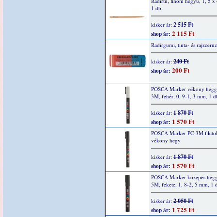
Radírtű, finom hegyű, 1, 5 
1 db
2 515 Ft
kisker ár:
2 115 Ft
shop ár:
Radírgumi, tinta- és rajzceru
240 Ft
kisker ár:
200 Ft
shop ár:
POSCA Marker vékony hegg
3M, fehér, 0, 9-1, 3 mm, 1 d
1 870 Ft
kisker ár:
1 570 Ft
shop ár:
POSCA Marker PC-3M filctol
vékony hegy
1 870 Ft
kisker ár:
1 570 Ft
shop ár:
POSCA Marker közepes hegg
5M, fekete, 1, 8-2, 5 mm, 1 
2 050 Ft
kisker ár:
1 725 Ft
shop ár: