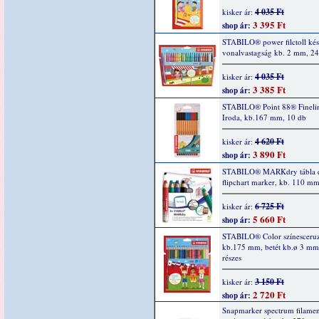
4 035 Ft
kisker ár:
3 395 Ft
shop ár:
STABILO® power filctoll kész
vonalvastagság kb. 2 mm, 24
4 035 Ft
kisker ár:
3 385 Ft
shop ár:
STABILO® Point 88® Finelin
Iroda, kb.167 mm, 10 db
4 620 Ft
kisker ár:
3 890 Ft
shop ár:
STABILO® MARKdry tábla 
flipchart marker, kb. 110 m
6 725 Ft
kisker ár:
5 660 Ft
shop ár:
STABILO® Color színesceruz
kb.175 mm, betét kb.ø 3 mm
részes
3 150 Ft
kisker ár:
2 720 Ft
shop ár:
Snapmarker spectrum filame