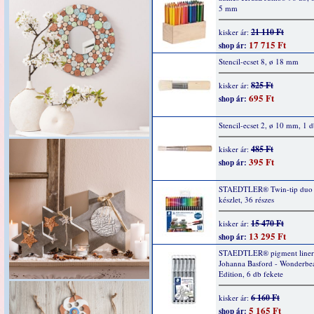
5 mm
21 110 Ft
kisker ár:
17 715 Ft
shop ár:
Stencil-ecset 8, ø 18 mm
825 Ft
kisker ár:
695 Ft
shop ár:
Stencil-ecset 2, ø 10 mm, 1 
485 Ft
kisker ár:
395 Ft
shop ár:
STAEDTLER® Twin-tip duo fi
készlet, 36 részes
15 470 Ft
kisker ár:
13 295 Ft
shop ár:
STAEDTLER® pigment liner
Johanna Basford - Wonderbea
Edition, 6 db fekete
6 160 Ft
kisker ár:
5 165 Ft
shop ár: