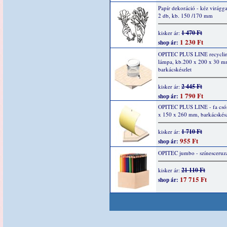
Papír dekoráció - kéz virágga
2 db, kb. 150 /170 mm
1 470 Ft
kisker ár:
1 230 Ft
shop ár:
OPITEC PLUS LINE recycling
lámpa, kb.200 x 200 x 30 m
barkácskészlet
2 445 Ft
kisker ár:
1 790 Ft
shop ár:
OPITEC PLUS LINE - fa csó
x 150 x 260 mm, barkácskész
1 710 Ft
kisker ár:
955 Ft
shop ár:
OPITEC jumbo - színesceruz
21 110 Ft
kisker ár:
17 715 Ft
shop ár: