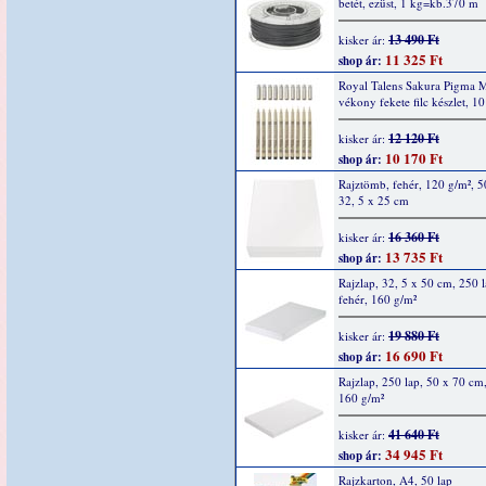
betét, ezüst, 1 kg=kb.370 m
13 490 Ft
kisker ár:
11 325 Ft
shop ár:
Royal Talens Sakura Pigma 
vékony fekete filc készlet, 1
12 120 Ft
kisker ár:
10 170 Ft
shop ár:
Rajztömb, fehér, 120 g/m², 5
32, 5 x 25 cm
16 360 Ft
kisker ár:
13 735 Ft
shop ár:
Rajzlap, 32, 5 x 50 cm, 250 l
fehér, 160 g/m²
19 880 Ft
kisker ár:
16 690 Ft
shop ár:
Rajzlap, 250 lap, 50 x 70 cm,
160 g/m²
41 640 Ft
kisker ár:
34 945 Ft
shop ár:
Rajzkarton, A4, 50 lap