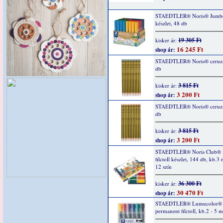
STAEDTLER® Noris® Jumbo f
készlet, 48 db
19 305 Ft
kisker ár:
16 245 Ft
shop ár:
STAEDTLER® Noris® ceruza
db
3 815 Ft
kisker ár:
3 200 Ft
shop ár:
STAEDTLER® Noris® ceruza
db
3 815 Ft
kisker ár:
3 200 Ft
shop ár:
STAEDTLER® Noris Club® i
filctoll készlet, 144 db, kb.
12 szín
36 300 Ft
kisker ár:
30 470 Ft
shop ár:
STAEDTLER® Lumucolor®
permanent filctoll, kb.2 - 5 