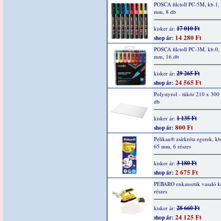
POSCA filctoll PC-5M, kb.1, 
mm, 8 db
17 010 Ft
kisker ár:
14 280 Ft
shop ár:
POSCA filctoll PC-3M, kb.0, 
mm, 16 db
29 265 Ft
kisker ár:
24 565 Ft
shop ár:
Polystyrol - tükör 210 x 30
db
1 135 Ft
kisker ár:
800 Ft
shop ár:
Pelikan® zsírkréta egerek, kb
65 mm, 6 részes
3 180 Ft
kisker ár:
2 675 Ft
shop ár:
PEBARO enkausztik vasaló ké
részes
28 660 Ft
kisker ár:
24 125 Ft
shop ár: