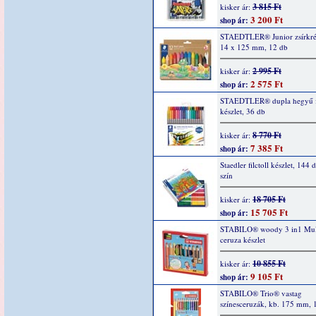
3 815 Ft
kisker ár:
3 200 Ft
shop ár:
STAEDTLER® Junior zsírkrét
14 x 125 mm, 12 db
2 995 Ft
kisker ár:
2 575 Ft
shop ár:
STAEDTLER® dupla hegyű fi
készlet, 36 db
8 770 Ft
kisker ár:
7 385 Ft
shop ár:
Staedler filctoll készlet, 144 
szín
18 705 Ft
kisker ár:
15 705 Ft
shop ár:
STABILO® woody 3 in1 Mult
ceruza készlet
10 855 Ft
kisker ár:
9 105 Ft
shop ár:
STABILO® Trio® vastag
színesceruzák, kb. 175 mm, 