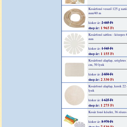
Kosárfonó vessző 125 g natúr
mm/40 m
2 445 Ft
kisker ár:
1 965 Ft
shop ár:
Kosárfonó sablon - közepes 
mm
1 545 Ft
kisker ár:
1 155 Ft
shop ár:
Kosárfonó alaplap, szögletes
cm, 50 lyuk
2 850 Ft
kisker ár:
2 330 Ft
shop ár:
Kosárfonó alaplap, kerek 22
lyuk
1 625 Ft
kisker ár:
1 275 Ft
shop ár:
Kosár fonó készlet, 36 részes
8 970 Ft
kisker ár:
7 530 Ft