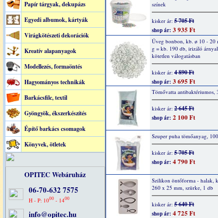
Papír tárgyak, dekupázs
színek
Egyedi albumok, kártyák
5 705 Ft
kisker ár:
3 935 Ft
shop ár:
Virágkötészeti dekorációk
Üveg bonbon, kb. ø 10 - 20
g = kb. 190 db, irizáló árnya
Kreatív alapanyagok
kötetlen válogatásban
Modellezés, formaöntés
4 890 Ft
kisker ár:
3 695 Ft
Hagyományos technikák
shop ár:
Tömővatta antibaktériumos, 
Barkácsfilc, textil
2 645 Ft
kisker ár:
Gyöngyök, ékszerkészítés
2 100 Ft
shop ár:
Építő barkács csomagok
Szuper puha tömőanyag, 10
Könyvek, ötletek
5 705 Ft
kisker ár:
4 790 Ft
shop ár:
OPITEC Webáruház
Szilikon öntőforma - halak, 
260 x 25 mm, szürke, 1 db
06-70-632 7575
00
00
H - P: 10
- 14
5 640 Ft
kisker ár:
4 725 Ft
info@opitec.hu
shop ár: