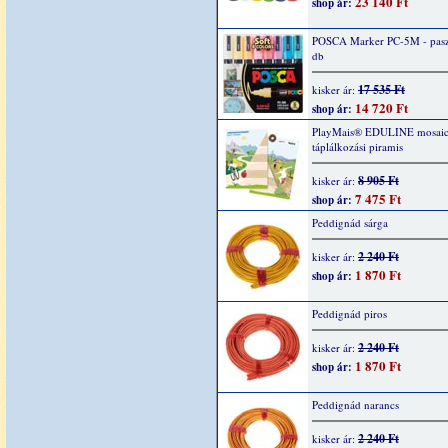
23 140 Ft
shop ár:
POSCA Marker PC-5M - paszt
db
17 535 Ft
kisker ár:
14 720 Ft
shop ár:
PlayMais® EDULINE mosaic
táplálkozási piramis
8 905 Ft
kisker ár:
7 475 Ft
shop ár:
Peddignád sárga
2 240 Ft
kisker ár:
1 870 Ft
shop ár:
Peddignád piros
2 240 Ft
kisker ár:
1 870 Ft
shop ár:
Peddignád narancs
2 240 Ft
kisker ár: