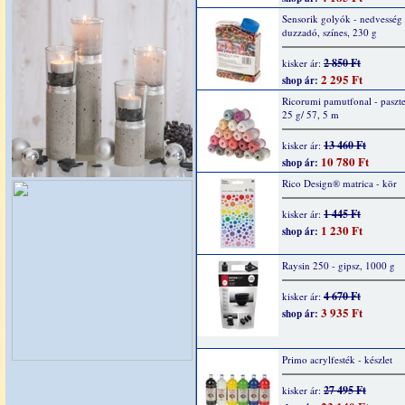
Sensorik golyók - nedvesség 
duzzadó, színes, 230 g
2 850 Ft
kisker ár:
2 295 Ft
shop ár:
Ricorumi pamutfonal - paszte
25 g/ 57, 5 m
13 460 Ft
kisker ár:
10 780 Ft
shop ár:
Rico Design® matrica - kör
1 445 Ft
kisker ár:
1 230 Ft
shop ár:
Raysin 250 - gipsz, 1000 g
4 670 Ft
kisker ár:
3 935 Ft
shop ár:
Primo acrylfesték - készlet
27 495 Ft
kisker ár: