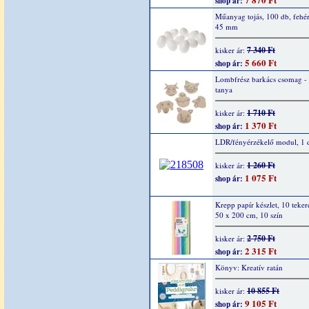
shop ár:
Műanyag tojás, 100 db, fehér
45 mm
7 340 Ft
kisker ár:
5 660 Ft
shop ár:
Lombfrész barkács csomag -
tanya
1 710 Ft
kisker ár:
1 370 Ft
shop ár:
LDR/fényérzékelő modul, 1 
1 260 Ft
kisker ár:
1 075 Ft
shop ár:
Krepp papír készlet, 10 teker
50 x 200 cm, 10 szín
2 750 Ft
kisker ár:
2 315 Ft
shop ár:
Könyv: Kreatív ratán
10 855 Ft
kisker ár:
9 105 Ft
shop ár: