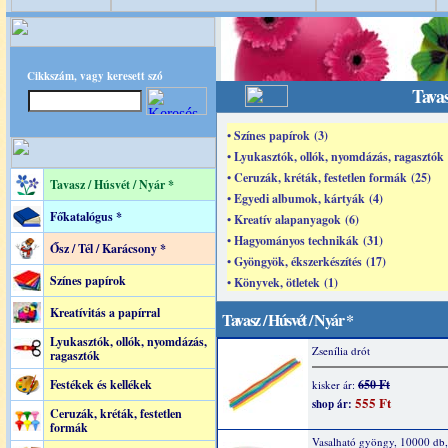
Cikkszám, vagy keresett szó
Tavas
• Színes papírok (3)
• Lyukasztók, ollók, nyomdázás, ragasztók 
• Ceruzák, kréták, festetlen formák (25)
Tavasz / Húsvét / Nyár *
• Egyedi albumok, kártyák (4)
Főkatalógus *
• Kreatív alapanyagok (6)
• Hagyományos technikák (31)
Ősz / Tél / Karácsony *
• Gyöngyök, ékszerkészítés (17)
Színes papírok
• Könyvek, ötletek (1)
Kreatívitás a papírral
Tavasz / Húsvét / Nyár *
Lyukasztók, ollók, nyomdázás,
Zsenília drót
ragasztók
Festékek és kellékek
650 Ft
kisker ár:
555 Ft
shop ár:
Ceruzák, kréták, festetlen
formák
Vasalható gyöngy, 10000 db, 