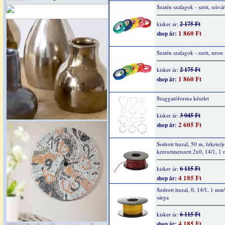
Szatén szalagok - szett, sziv
2 175 Ft
kisker ár:
1 860 Ft
shop ár:
Szatén szalagok - szett, neon
2 175 Ft
kisker ár:
1 860 Ft
shop ár:
Szaggatóforma készlet
3 045 Ft
kisker ár:
2 605 Ft
shop ár:
Sodrott huzal, 50 m, fekete/p
keresztmetszett 2x0, 14/1, 1
6 115 Ft
kisker ár:
4 185 Ft
shop ár:
Sodrott huzal, 0, 14/1, 1 mm
sárga
6 115 Ft
kisker ár:
4 185 Ft
shop ár: