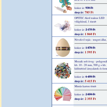
930 Ft
kisker ár:
785 Ft
shop ár:
OPITEC Akril traktor LED
világítással, 1 darab
2 175 Ft
kisker ár:
1 860 Ft
shop ár:
Növekvő tojás - tengeri állat,
1 870 Ft
kisker ár:
1 595 Ft
shop ár:
Mozaik soft üveg - polygonál
kb. 10 - 20 mm, 500 g = kb.
különböző árnyalatok és fo
6 450 Ft
kisker ár:
5 415 Ft
shop ár:
Mintás karton tömb
2 850 Ft
kisker ár:
2 355 Ft
shop ár: