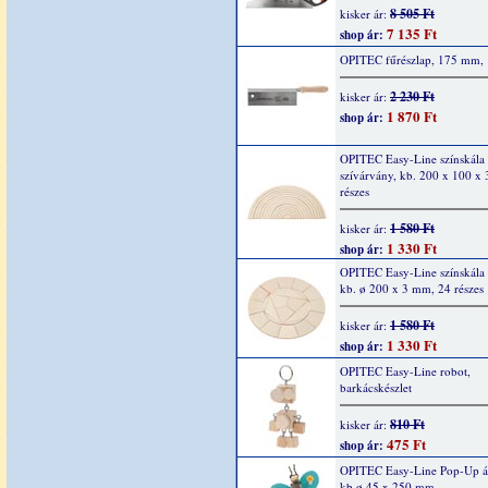
8 505 Ft
kisker ár:
7 135 Ft
shop ár:
OPITEC fűrészlap, 175 mm, 
2 230 Ft
kisker ár:
1 870 Ft
shop ár:
OPITEC Easy-Line színskála
szívárvány, kb. 200 x 100 x
részes
1 580 Ft
kisker ár:
1 330 Ft
shop ár:
OPITEC Easy-Line színskála
kb. ø 200 x 3 mm, 24 részes
1 580 Ft
kisker ár:
1 330 Ft
shop ár:
OPITEC Easy-Line robot,
barkácskészlet
810 Ft
kisker ár:
475 Ft
shop ár:
OPITEC Easy-Line Pop-Up áll
kb.ø 45 x 250 mm