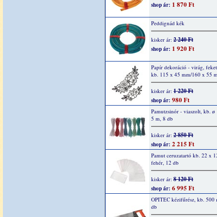
1 870 Ft
shop ár:
Peddignád kék
2 240 Ft
kisker ár:
1 920 Ft
shop ár:
Papír dekoráció - virág, feket
kb. 115 x 45 mm/160 x 55 
1 220 Ft
kisker ár:
980 Ft
shop ár:
Pamutzsinór - viaszolt, kb. 
5 m, 8 db
2 850 Ft
kisker ár:
2 215 Ft
shop ár:
Pamut ceruzatartó kb. 22 x 1
fehér, 12 db
8 120 Ft
kisker ár:
6 995 Ft
shop ár:
OPITEC kézifűrész, kb. 500
db