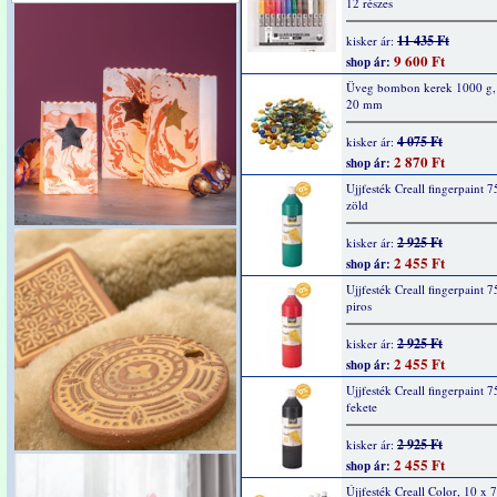
12 részes
11 435 Ft
kisker ár:
9 600 Ft
shop ár:
Üveg bombon kerek 1000 g,
20 mm
4 075 Ft
kisker ár:
2 870 Ft
shop ár:
Ujjfesték Creall fingerpaint 7
zöld
2 925 Ft
kisker ár:
2 455 Ft
shop ár:
Ujjfesték Creall fingerpaint 7
piros
2 925 Ft
kisker ár:
2 455 Ft
shop ár:
Ujjfesték Creall fingerpaint 7
fekete
2 925 Ft
kisker ár:
2 455 Ft
shop ár:
Újjfesték Creall Color, 10 x 