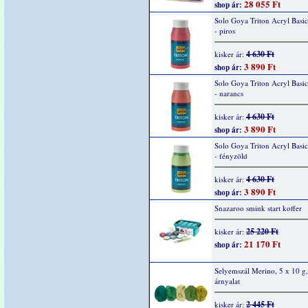
28 055 Ft
shop ár:
Solo Goya Triton Acryl Basi
- piros
4 630 Ft
kisker ár:
3 890 Ft
shop ár:
Solo Goya Triton Acryl Basi
- narancs
4 630 Ft
kisker ár:
3 890 Ft
shop ár:
Solo Goya Triton Acryl Basi
- fényzöld
4 630 Ft
kisker ár:
3 890 Ft
shop ár:
Snazaroo smink start koffer
25 220 Ft
kisker ár:
21 170 Ft
shop ár:
Selyemszál Merino, 5 x 10 g,
árnyalat
2 445 Ft
kisker ár: