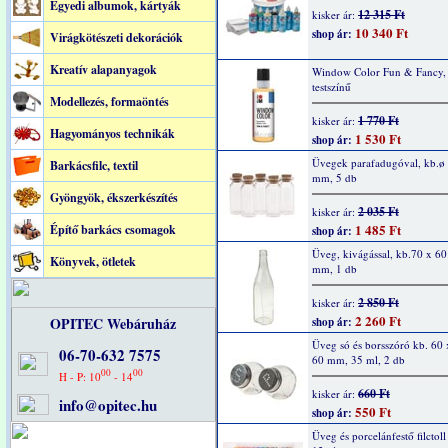
Egyedi albumok, kártyák
12 315 Ft
kisker ár:
10 340 Ft
shop ár:
Virágkötészeti dekorációk
Kreatív alapanyagok
Window Color Fun & Fancy,
testszínű
Modellezés, formaöntés
1 770 Ft
kisker ár:
Hagyományos technikák
1 530 Ft
shop ár:
Üvegek parafadugóval, kb.ø
Barkácsfilc, textil
mm, 5 db
Gyöngyök, ékszerkészítés
2 035 Ft
kisker ár:
1 485 Ft
Építő barkács csomagok
shop ár:
Üveg, kivágással, kb.70 x 60
Könyvek, ötletek
mm, 1 db
2 850 Ft
kisker ár:
2 260 Ft
OPITEC Webáruház
shop ár:
Üveg só és borsszóró kb. 60 
06-70-632 7575
60 mm, 35 ml, 2 db
00
00
H - P: 10
- 14
660 Ft
kisker ár:
info@opitec.hu
550 Ft
shop ár:
Üveg és porcelánfestő filctoll 