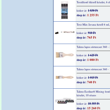
Textilfestő filctoll készlet, 6 
1 830 Ft
kisker ár:
1 255 Ft
shop ár:
Texi-Mäx Javana fictoll 6 ml,
910 Ft
kisker ár:
765 Ft
shop ár:
Talens lapos sörteecset 360 - 
1 625 Ft
kisker ár:
1 080 Ft
shop ár:
Talens lapos sörteecset 360 - 
1 015 Ft
kisker ár:
740 Ft
shop ár:
Talens Ecoline® Mixing fest
készlet, 10 részes
18 355 Ft
kisker ár:
15 260 Ft
shop ár: