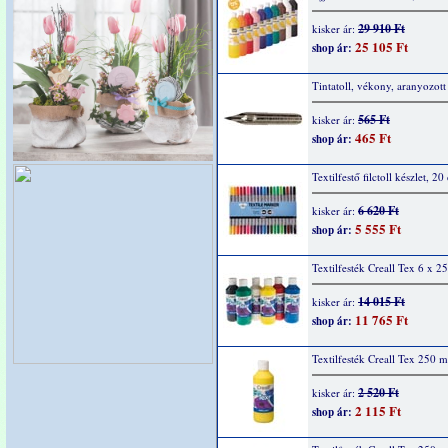
29 910 Ft
kisker ár:
25 105 Ft
shop ár:
Tintatoll, vékony, aranyozott
565 Ft
kisker ár:
465 Ft
shop ár:
Textilfestő filctoll készlet, 20
6 620 Ft
kisker ár:
5 555 Ft
shop ár:
Textilfesték Creall Tex 6 x 2
14 015 Ft
kisker ár:
11 765 Ft
shop ár:
Textilfesték Creall Tex 250 m
2 520 Ft
kisker ár:
2 115 Ft
shop ár: