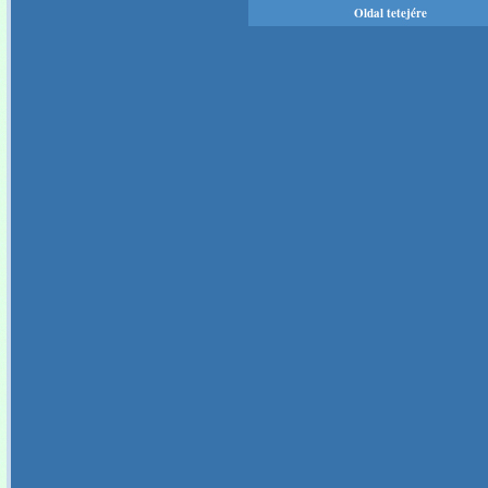
Oldal tetejére