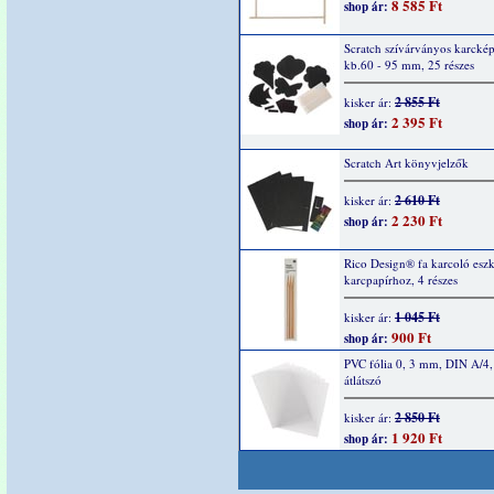
8 585 Ft
shop ár:
Scratch szívárványos karcké
kb.60 - 95 mm, 25 részes
2 855 Ft
kisker ár:
2 395 Ft
shop ár:
Scratch Art könyvjelzők
2 610 Ft
kisker ár:
2 230 Ft
shop ár:
Rico Design® fa karcoló esz
karcpapírhoz, 4 részes
1 045 Ft
kisker ár:
900 Ft
shop ár:
PVC fólia 0, 3 mm, DIN A/4,
átlátszó
2 850 Ft
kisker ár:
1 920 Ft
shop ár: