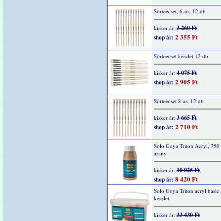
Sörteecset, 6-os, 12 db
3 260 Ft
kisker ár:
2 355 Ft
shop ár:
Sörteecset készlet 12 db
4 075 Ft
kisker ár:
2 905 Ft
shop ár:
Sörteecset 8-as, 12 db
3 665 Ft
kisker ár:
2 710 Ft
shop ár:
Solo Goya Triton Acryl, 750
arany
10 025 Ft
kisker ár:
8 420 Ft
shop ár:
Solo Goya Triton acryl basic
készlet
33 430 Ft
kisker ár: