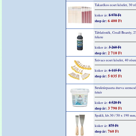
Takarékos ecset készlet, 30 ré
8 970 Ft
kisker ár:
6 400 Ft
shop ár:
Táblafesték, Creall Boardy, 2
fekete
3 260 Ft
kisker ár:
2 710 Ft
shop ár:
Szivacs ecset készlet, 40 rész
6 115 Ft
kisker ár:
5 035 Ft
shop ár:
Struktúrpaszta durva szemcsé
fehér
4 520 Ft
kisker ár:
3 790 Ft
shop ár:
Spakli, kb.30 / 50 x 190 mm
875 Ft
kisker ár:
760 Ft
shop ár: