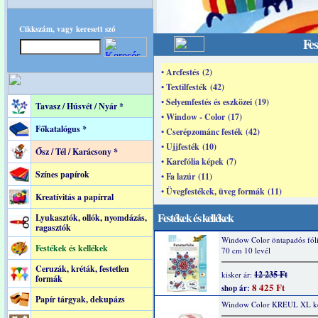
Cikkszám, vagy keresett szó
Fes
• Arcfestés (2)
• Textilfesték (42)
• Selyemfestés és eszközei (19)
Tavasz / Húsvét / Nyár *
• Window - Color (17)
Főkatalógus *
• Cserépzománc festék (42)
• Ujjfesték (10)
Ősz / Tél / Karácsony *
• Karcfólia képek (7)
Színes papírok
• Fa lazúr (11)
• Üvegfestékek, üveg formák (11)
Kreatívitás a papírral
Festékek és kellékek
Lyukasztók, ollók, nyomdázás,
ragasztók
Window Color öntapadós fóli
Festékek és kellékek
70 cm 10 levél
Ceruzák, kréták, festetlen
12 235 Ft
kisker ár:
formák
8 425 Ft
shop ár:
Papír tárgyak, dekupázs
Window Color KREUL XL ké