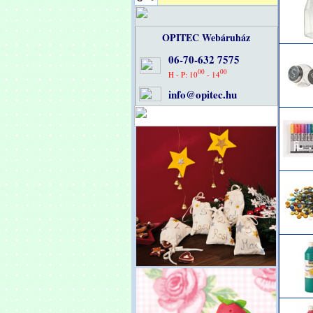
OPITEC Webáruház
06-70-632 7575
00
00
H - P: 10
- 14
info@opitec.hu