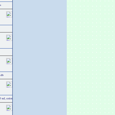
s
0 db
0 ml, ezüst