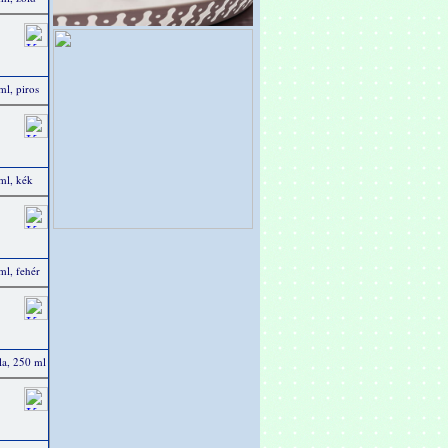
ml, piros
 ml, kék
ml, fehér
ola, 250 ml