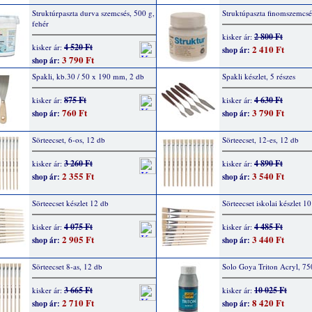
Struktúrpaszta durva szemcsés, 500 g,
Struktúpaszta finomszemcsé
fehér
2 800 Ft
kisker ár:
4 520 Ft
kisker ár:
2 410 Ft
shop ár:
3 790 Ft
shop ár:
Spakli, kb.30 / 50 x 190 mm, 2 db
Spakli készlet, 5 részes
875 Ft
4 630 Ft
kisker ár:
kisker ár:
760 Ft
3 790 Ft
shop ár:
shop ár:
Sörteecset, 6-os, 12 db
Sörteecset, 12-es, 12 db
3 260 Ft
4 890 Ft
kisker ár:
kisker ár:
2 355 Ft
3 540 Ft
shop ár:
shop ár:
Sörteecset készlet 12 db
Sörteecset iskolai készlet 1
4 075 Ft
4 485 Ft
kisker ár:
kisker ár:
2 905 Ft
3 440 Ft
shop ár:
shop ár:
Sörteecset 8-as, 12 db
Solo Goya Triton Acryl, 75
3 665 Ft
10 025 Ft
kisker ár:
kisker ár:
2 710 Ft
8 420 Ft
shop ár:
shop ár: