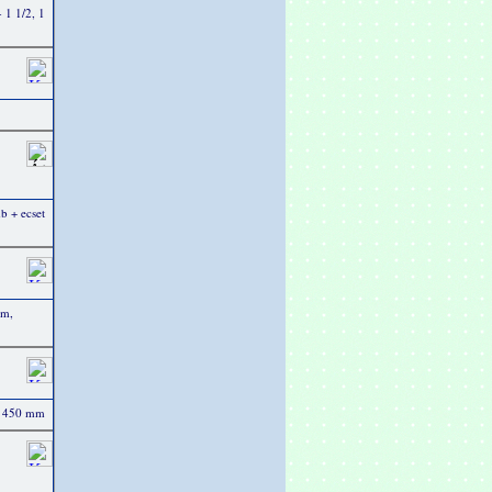
- 1 1/2, 1
b + ecset
cm,
b. 450 mm