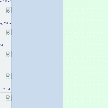
üst, 250 ml
any, 250 ml
12 db
- 1/2, 1 db