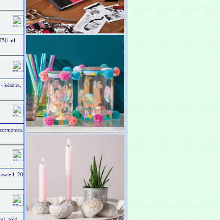
 750 ml -
 - készlet,
szermentes,
pasztell, 20
ml, zöld