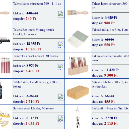
Talens lapos sörteecset 360 - 1, 1 db
Talens lapos sörteecset 360 
db
1 015 Ft
kisker ár:
1 425 Ft
kisker ár:
740 Ft
shop ár:
980 Ft
shop ár:
Talens Ecoline® Mixing festék
Takaró fólia, 4 x 5 m, 1 db
készlet, 10 részes
655 Ft
kisker ár:
18 355 Ft
kisker ár:
550 Ft
shop ár:
15 260 Ft
shop ár:
Takarékos ecset készlet, 30 részes
Takarékos ecset készlet 30 d
tartó
8 970 Ft
kisker ár:
11 420 Ft
kisker ár:
6 400 Ft
shop ár:
9 300 Ft
shop ár:
Táblafesték, Creall Boardy, 250 ml,
Szivacs, kb.16 x 10 x 5, 4 
fekete
synthetikus
3 260 Ft
565 Ft
kisker ár:
kisker ár:
2 710 Ft
455 Ft
shop ár:
shop ár:
Szivacs ecset készlet, 40 részes
Széljáték - üveg és fém, k
6 115 Ft
2 520 Ft
kisker ár:
kisker ár:
5 035 Ft
2 115 Ft
shop ár:
shop ár: