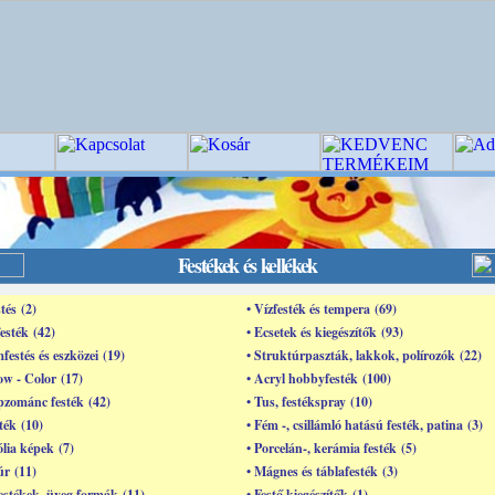
Festékek és kellékek
tés (2)
• Vízfesték és tempera (69)
festék (42)
• Ecsetek és kiegészítők (93)
mfestés és eszközei (19)
• Struktúrpaszták, lakkok, polírozók (22)
w - Color (17)
• Acryl hobbyfesték (100)
pzománc festék (42)
• Tus, festékspray (10)
ték (10)
• Fém -, csillámló hatású festék, patina (3)
ólia képek (7)
• Porcelán-, kerámia festék (5)
úr (11)
• Mágnes és táblafesték (3)
estékek, üveg formák (11)
• Festő kiegészítők (1)