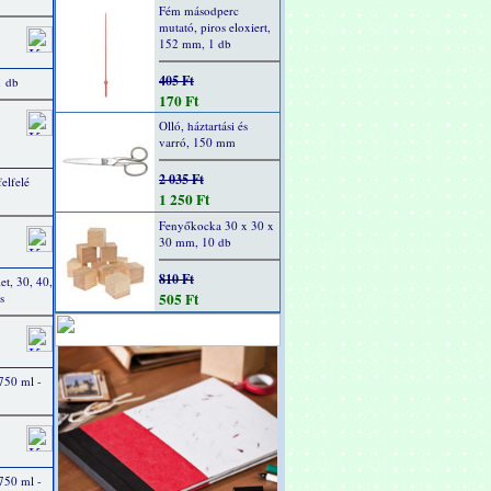
Fém másodperc
mutató, piros eloxiert,
152 mm, 1 db
405 Ft
1 db
170 Ft
Olló, háztartási és
varró, 150 mm
2 035 Ft
elfelé
1 250 Ft
Fenyőkocka 30 x 30 x
30 mm, 10 db
810 Ft
et, 30, 40,
505 Ft
s
 750 ml -
 750 ml -