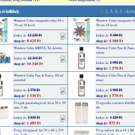
 és kellékek
1.
2.
3.
4.
5.
»köv
Window Color öntapadós fólia 50 x
Window Color öntapadós fó
70 cm 10 levél
50 cm 10 levél
12 235 Ft
5 300 Ft
kisker ár:
kisker ár:
8 425 Ft
4 380 Ft
shop ár:
shop ár:
Window Color KREUL XL készlet
Window Color Fun & Fancy
ezüstr
12 315 Ft
kisker ár:
1 995 Ft
kisker ár:
10 340 Ft
shop ár:
1 570 Ft
shop ár:
Window Color Fun & Fancy, 80 ml
Window Color Fun & Fancy
testszínű
arany
1 770 Ft
1 995 Ft
kisker ár:
kisker ár:
1 530 Ft
1 570 Ft
shop ár:
shop ár:
Üvegek parafadugóval, kb.ø 20 x 50
Üvegecske csavaros fédellel
mm, 5 db
db
2 035 Ft
1 220 Ft
kisker ár:
kisker ár:
1 485 Ft
875 Ft
shop ár:
shop ár:
Üveg, kivágással, kb.70 x 60 x 255
Üveg tetővel, kb.ø 65 x 80
mm, 1 db
210 ml, 1 db