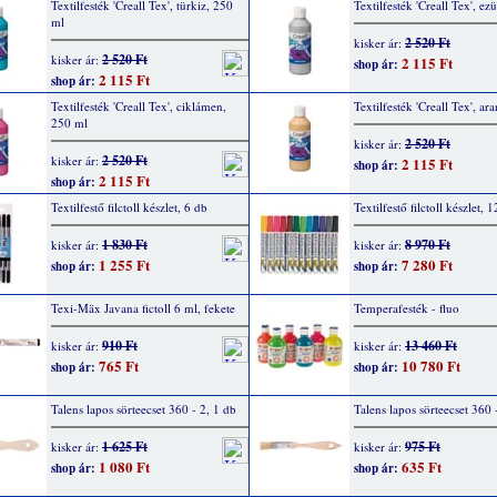
Textilfesték 'Creall Tex', türkiz, 250
Textilfesték 'Creall Tex', ez
ml
2 520 Ft
kisker ár:
2 520 Ft
kisker ár:
2 115 Ft
shop ár:
2 115 Ft
shop ár:
Textilfesték 'Creall Tex', ciklámen,
Textilfesték 'Creall Tex', ar
250 ml
2 520 Ft
kisker ár:
2 520 Ft
kisker ár:
2 115 Ft
shop ár:
2 115 Ft
shop ár:
Textilfestő filctoll készlet, 6 db
Textilfestő filctoll készlet, 
1 830 Ft
8 970 Ft
kisker ár:
kisker ár:
1 255 Ft
7 280 Ft
shop ár:
shop ár:
Texi-Mäx Javana fictoll 6 ml, fekete
Temperafesték - fluo
910 Ft
13 460 Ft
kisker ár:
kisker ár:
765 Ft
10 780 Ft
shop ár:
shop ár:
Talens lapos sörteecset 360 - 2, 1 db
Talens lapos sörteecset 360 
1 625 Ft
975 Ft
kisker ár:
kisker ár:
1 080 Ft
635 Ft
shop ár:
shop ár: