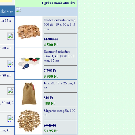
Ugrás a kosár oldalára
etkező»
Eredeti cidrusfa cserép,
lia 35 x
500 db, 19 x 30 x 1, 5
mm
11 900 Ft
4 500 Ft
, 80 ml
Ecsettartó tölcséres
tetővel, kb. Ø 70 x 90
mm, 12 db
7 795 Ft
, 80 ml
3 950 Ft
Jutazsák 17 x 25 cm, 1
db
810 Ft
, 50 ml, 2
455 Ft
Sárgaréz csengők, 100
db
7 745 Ft
 mm, kb.
5 195 Ft