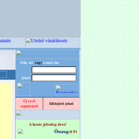
Felh. név
vagy
e-mail cím
Jelszó
Új vevő
Elfelejtett jelszó
regisztráció
A kosár jelenleg üres!
Összeg:
0 Ft