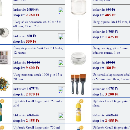
2 850 Ft
650 Ft
kisker ár:
kisker ár:
2 260 Ft
485 Ft
shop ár:
shop ár:
Üveg só és borsszóró kb. 60 x 45 x
Üveg pipette, kb.155 mm, 
60 mm, 35 ml, 2 db
1 705 Ft
kisker ár:
660 Ft
kisker ár:
1 425 Ft
shop ár:
550 Ft
shop ár:
Üveg és porcelánfestő filctoll készlet,
Üveg csapágy, ø8 x 5 mm, f
12 részes
kónikus forma, 1 db
11 435 Ft
210 Ft
kisker ár:
kisker ár:
9 600 Ft
180 Ft
shop ár:
shop ár:
Üveg bombon kerek 1000 g, ø 15 x
Univerzális lapos ecset készl
20 mm
és 50 mm méretben, 3 része
4 075 Ft
4 075 Ft
kisker ár:
kisker ár:
2 870 Ft
3 200 Ft
shop ár:
shop ár:
Ujjfesték Creall fingerpaint 750 ml -
Ujjfesték Creall fingerpaint
zöld
sárga
2 925 Ft
2 925 Ft
kisker ár:
kisker ár:
2 455 Ft
2 455 Ft
shop ár:
shop ár:
Ujjfesték Creall fingerpaint 750 ml -
Ujjfesték Creall fingerpaint