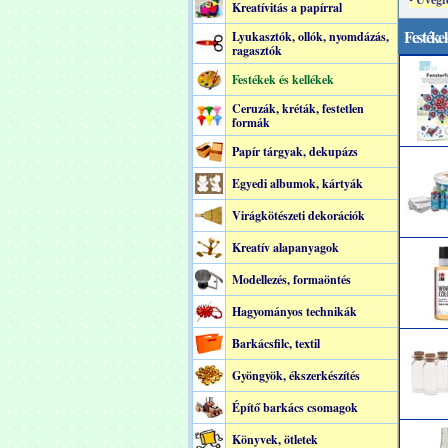
Kreatívitás a papírral
Festékek
Lyukasztók, ollók, nyomdázás,
ragasztók
Festékek és kellékek
Ceruzák, kréták, festetlen
formák
Papír tárgyak, dekupázs
Egyedi albumok, kártyák
Virágkötészeti dekorációk
Kreatív alapanyagok
Modellezés, formaöntés
Hagyományos technikák
Barkácsfilc, textil
Gyöngyök, ékszerkészítés
Építő barkács csomagok
Könyvek, ötletek