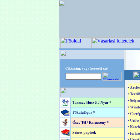
Cikkszám, vagy keresett szó
• Arcfes
• Textil
• Selye
Tavasz / Húsvét / Nyár *
• Windo
Főkatalógus *
• Cseré
• Ujjfes
Ősz / Tél / Karácsony *
• Karcf
Színes papírok
• Fa laz
• Üvegf