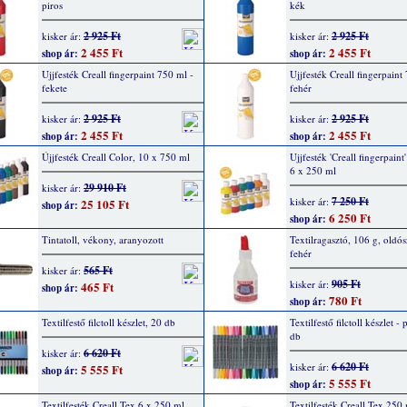
piros
kék
2 925 Ft
2 925 Ft
kisker ár:
kisker ár:
2 455 Ft
2 455 Ft
shop ár:
shop ár:
Ujjfesték Creall fingerpaint 750 ml -
Ujjfesték Creall fingerpaint
fekete
fehér
2 925 Ft
2 925 Ft
kisker ár:
kisker ár:
2 455 Ft
2 455 Ft
shop ár:
shop ár:
Újjfesték Creall Color, 10 x 750 ml
Ujjfesték 'Creall fingerpaint'
6 x 250 ml
29 910 Ft
kisker ár:
7 250 Ft
kisker ár:
25 105 Ft
shop ár:
6 250 Ft
shop ár:
Tintatoll, vékony, aranyozott
Textilragasztó, 106 g, oldó
fehér
565 Ft
kisker ár:
905 Ft
kisker ár:
465 Ft
shop ár:
780 Ft
shop ár:
Textilfestő filctoll készlet, 20 db
Textilfestő filctoll készlet - 
db
6 620 Ft
kisker ár:
6 620 Ft
kisker ár:
5 555 Ft
shop ár:
5 555 Ft
shop ár:
Textilfesték Creall Tex 6 x 250 ml,
Textilfesték Creall Tex 250 