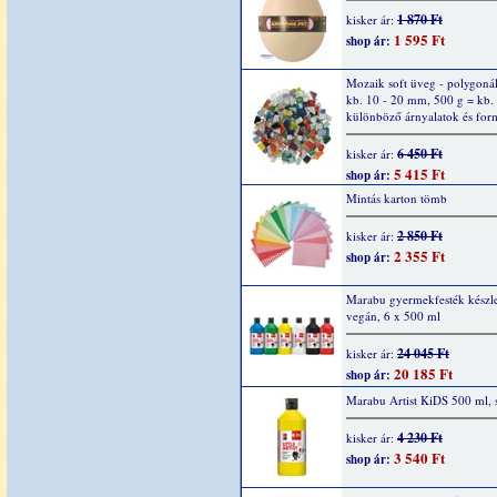
1 870 Ft
kisker ár:
1 595 Ft
shop ár:
Mozaik soft üveg - polygonál
kb. 10 - 20 mm, 500 g = kb.
különböző árnyalatok és fo
6 450 Ft
kisker ár:
5 415 Ft
shop ár:
Mintás karton tömb
2 850 Ft
kisker ár:
2 355 Ft
shop ár:
Marabu gyermekfesték készle
vegán, 6 x 500 ml
24 045 Ft
kisker ár:
20 185 Ft
shop ár:
Marabu Artist KiDS 500 ml, 
4 230 Ft
kisker ár:
3 540 Ft
shop ár: