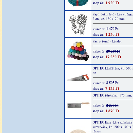
1 920 Ft
shop ár:
Papír dekoráció - kéz virágga
2 db, kb. 150 /170 mm
1 470 Ft
kisker ár:
1 230 Ft
shop ár:
Pamut fonal - készlet
20 530 Ft
kisker ár:
17 230 Ft
shop ár:
OPITEC kézifűrész, kb. 500
db
8 505 Ft
kisker ár:
7 135 Ft
shop ár:
OPITEC fűrészlap, 175 mm, 
2 230 Ft
kisker ár:
1 870 Ft
shop ár:
OPITEC Easy-Line színskála
szívárvány, kb. 200 x 100 x
részes