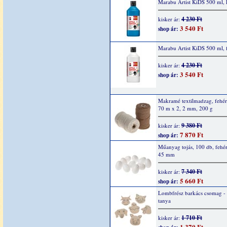
Marabu Artist KiDS 500 ml, 
4 230 Ft
kisker ár:
3 540 Ft
shop ár:
Marabu Artist KiDS 500 ml, 
4 230 Ft
kisker ár:
3 540 Ft
shop ár:
Makramé textilmadzag, fehér
70 m x 2, 2 mm, 200 g
9 380 Ft
kisker ár:
7 870 Ft
shop ár:
Műanyag tojás, 100 db, fehér
45 mm
7 340 Ft
kisker ár:
5 660 Ft
shop ár:
Lombfrész barkács csomag -
tanya
1 710 Ft
kisker ár:
1 370 Ft