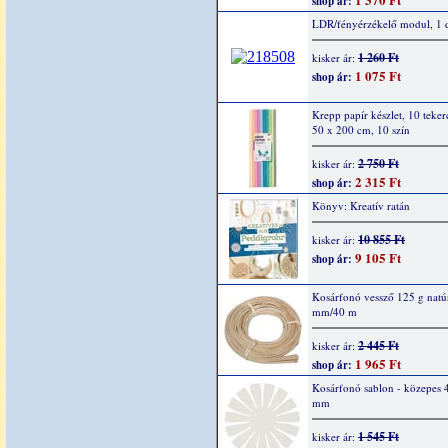
shop ár:
LDR/fényérzékelő modul, 1 
1 260 Ft
kisker ár:
1 075 Ft
shop ár:
Krepp papír készlet, 10 teker
50 x 200 cm, 10 szín
2 750 Ft
kisker ár:
2 315 Ft
shop ár:
Könyv: Kreatív ratán
10 855 Ft
kisker ár:
9 105 Ft
shop ár:
Kosárfonó vessző 125 g natúr
mm/40 m
2 445 Ft
kisker ár:
1 965 Ft
shop ár:
Kosárfonó sablon - közepes 
mm
1 545 Ft
kisker ár: