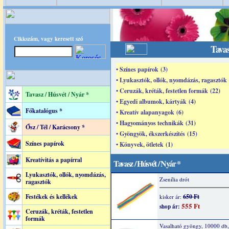
Cikkszám, vagy keresett szó
Tavas
• Színes papírok (3)
• Lyukasztók, ollók, nyomdázás, ragasztók 
• Ceruzák, kréták, festetlen formák (22)
Tavasz / Húsvét / Nyár *
• Egyedi albumok, kártyák (4)
Főkatalógus *
• Kreatív alapanyagok (6)
• Hagyományos technikák (31)
Ősz / Tél / Karácsony *
• Gyöngyök, ékszerkészítés (15)
Színes papírok
• Könyvek, ötletek (1)
Kreatívitás a papírral
Tavasz / Húsvét / Nyár *
Lyukasztók, ollók, nyomdázás,
Zsenília drót
ragasztók
Festékek és kellékek
650 Ft
kisker ár:
555 Ft
shop ár:
Ceruzák, kréták, festetlen
formák
Vasalható gyöngy, 10000 db, 