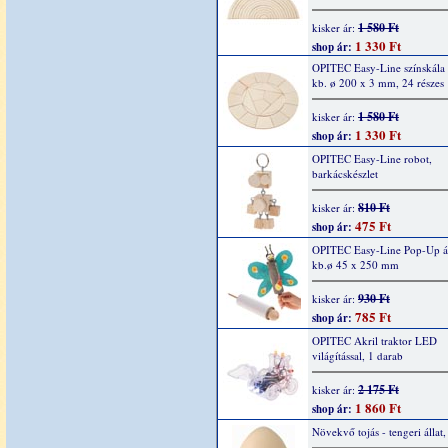
1 580 Ft
kisker ár:
1 330 Ft
shop ár:
OPITEC Easy-Line színskála
kb. ø 200 x 3 mm, 24 részes
1 580 Ft
kisker ár:
1 330 Ft
shop ár:
OPITEC Easy-Line robot,
barkácskészlet
810 Ft
kisker ár:
475 Ft
shop ár:
OPITEC Easy-Line Pop-Up áll
kb.ø 45 x 250 mm
930 Ft
kisker ár:
785 Ft
shop ár:
OPITEC Akril traktor LED
világítással, 1 darab
2 175 Ft
kisker ár:
1 860 Ft
shop ár:
Növekvő tojás - tengeri állat,