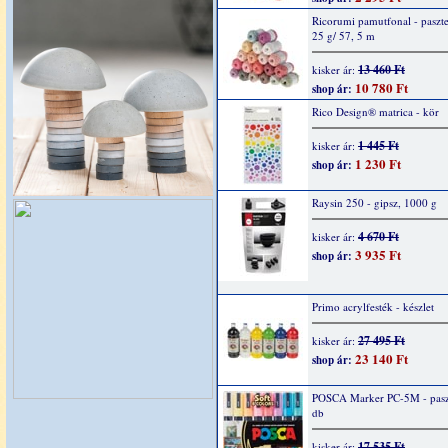
Ricorumi pamutfonal - paszte
25 g/ 57, 5 m
13 460 Ft
kisker ár:
10 780 Ft
shop ár:
Rico Design® matrica - kör
1 445 Ft
kisker ár:
1 230 Ft
shop ár:
Raysin 250 - gipsz, 1000 g
4 670 Ft
kisker ár:
3 935 Ft
shop ár:
Primo acrylfesték - készlet
27 495 Ft
kisker ár:
23 140 Ft
shop ár:
POSCA Marker PC-5M - paszt
db
17 535 Ft
kisker ár: