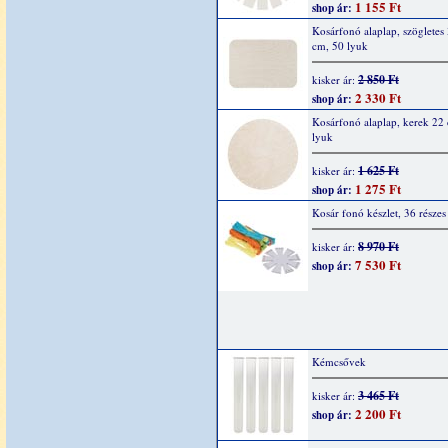
1 155 Ft
shop ár:
Kosárfonó alaplap, szögletes
cm, 50 lyuk
2 850 Ft
kisker ár:
2 330 Ft
shop ár:
Kosárfonó alaplap, kerek 22
lyuk
1 625 Ft
kisker ár:
1 275 Ft
shop ár:
Kosár fonó készlet, 36 részes
8 970 Ft
kisker ár:
7 530 Ft
shop ár:
Kémcsővek
3 465 Ft
kisker ár:
2 200 Ft
shop ár: