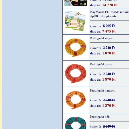
14 720 Ft
shop ár:
PlayMais® EDULINE mosaic
táplálkozási piramis
8 905 Ft
kisker ár:
7 475 Ft
shop ár:
Peddignád sárga
2 240 Ft
kisker ár:
1 870 Ft
shop ár:
Peddignád piros
2 240 Ft
kisker ár:
1 870 Ft
shop ár:
Peddignád narancs
2 240 Ft
kisker ár:
1 870 Ft
shop ár:
Peddignád kék
2 240 Ft
kisker ár: