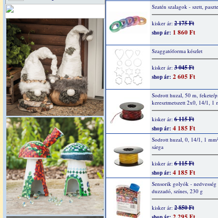
Szatén szalagok - szett, paszte
2 175 Ft
kisker ár:
1 860 Ft
shop ár:
Szaggatóforma készlet
3 045 Ft
kisker ár:
2 605 Ft
shop ár:
Sodrott huzal, 50 m, fekete/p
keresztmetszett 2x0, 14/1, 1
6 115 Ft
kisker ár:
4 185 Ft
shop ár:
Sodrott huzal, 0, 14/1, 1 mm
sárga
6 115 Ft
kisker ár:
4 185 Ft
shop ár:
Sensorik golyók - nedvesség 
duzzadó, színes, 230 g
2 850 Ft
kisker ár:
2 295 Ft
shop ár: