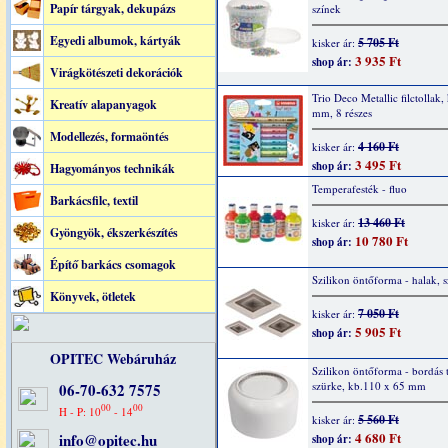
Papír tárgyak, dekupázs
színek
Egyedi albumok, kártyák
5 705 Ft
kisker ár:
3 935 Ft
shop ár:
Virágkötészeti dekorációk
Trio Deco Metallic filctollak
Kreatív alapanyagok
mm, 8 részes
Modellezés, formaöntés
4 160 Ft
kisker ár:
3 495 Ft
shop ár:
Hagyományos technikák
Temperafesték - fluo
Barkácsfilc, textil
13 460 Ft
kisker ár:
Gyöngyök, ékszerkészítés
10 780 Ft
shop ár:
Építő barkács csomagok
Szilikon öntőforma - halak, 
Könyvek, ötletek
7 050 Ft
kisker ár:
5 905 Ft
shop ár:
OPITEC Webáruház
Szilikon öntőforma - bordás t
szürke, kb.110 x 65 mm
06-70-632 7575
00
00
H - P: 10
- 14
5 560 Ft
kisker ár:
4 680 Ft
info@opitec.hu
shop ár: