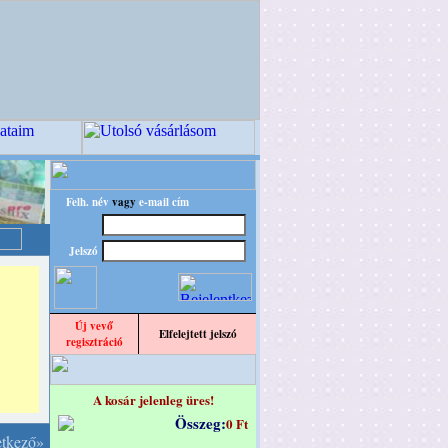
Felh. név
vagy
e-mail cím
Jelszó
Új vevő
Elfelejtett jelszó
regisztráció
A kosár jelenleg üres!
Összeg:
0 Ft
etkező»