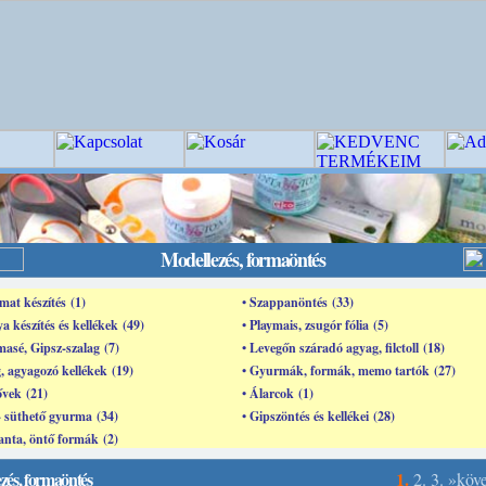
Modellezés, formaöntés
mat készítés (1)
• Szappanöntés (33)
ya készítés és kellékek (49)
• Playmais, zsugór fólia (5)
masé, Gipsz-szalag (7)
• Levegőn száradó agyag, filctoll (18)
, agyagozó kellékek (19)
• Gyurmák, formák, memo tartók (27)
ővek (21)
• Álarcok (1)
- süthető gyurma (34)
• Gipszöntés és kellékei (28)
nta, öntő formák (2)
zés, formaöntés
1.
2.
3.
»köv