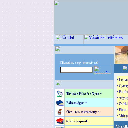
Cikkszám, vagy keresett szó
• Lenyo
• Gyert
• Papír
Tavasz / Húsvét / Nyár *
• Agyag
Főkatalógus *
• Zsírk
• Fimo 
Ősz / Tél / Karácsony *
• Műgya
Színes papírok
Modelle