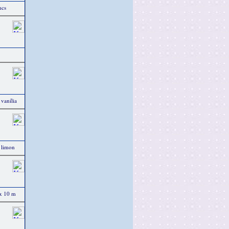
ncs
 vanília
l limon
 x 10 m