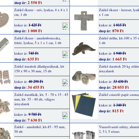
2 550 Ft
shop ár:
Zsírkő ékszer - szív, lyukas, 4 x 4 x 1
Zsírkő ékszer - kereszt, lyu
cm, 1 db
x 1 cm
1 425 Ft
1 015 Ft
kisker ár:
kisker ár:
1 000 Ft
870 Ft
shop ár:
shop ár:
Zsírkő ékszer - amulettbotocska,
Zsírkő delfin, kb.100 x 35
fehér, lyukas, 5 x 1 x 1 cm, 1 db
1 db
745 Ft
1 940 Ft
kisker ár:
kisker ár:
635 Ft
1 665 Ft
shop ár:
shop ár:
Zsírkő darabok állatfiguráknak, kb
Zsírkő darabok 20 kg zölde
150 x 90 x 30 mm, 15 db
árnyalatok
40 290 Ft
33 430 Ft
kisker ár:
kisker ár:
34 455 Ft
28 055 Ft
shop ár:
shop ár:
Zsírkő darabkák, kb. 5 - 70 x 15 - 45
Zsírkő csiszoló papír csoma
mm, kb. 35 - 40 db, világos
árnyalatok
1 340 Ft
kisker ár:
815 Ft
shop ár:
9 785 Ft
kisker ár:
7 630 Ft
shop ár:
Zsírkő - amulettkő, kb.45 - 95 mm,
Viaszolvasztó edény, alumí
50 db
2, 5 l, 5 részes