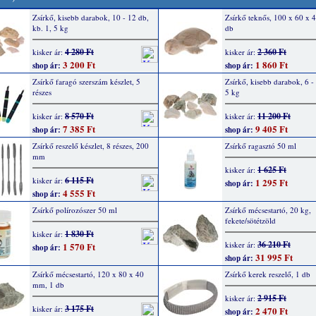
Zsírkő, kisebb darabok, 10 - 12 db,
Zsírkő teknős, 100 x 60 x 
kb. 1, 5 kg
db
4 280 Ft
2 360 Ft
kisker ár:
kisker ár:
3 200 Ft
1 860 Ft
shop ár:
shop ár:
Zsírkő faragó szerszám készlet, 5
Zsírkő, kisebb darabok, 6 -
részes
5 kg
8 570 Ft
11 200 Ft
kisker ár:
kisker ár:
7 385 Ft
9 405 Ft
shop ár:
shop ár:
Zsírkő reszelő készlet, 8 részes, 200
Zsírkő ragasztó 50 ml
mm
1 625 Ft
kisker ár:
6 115 Ft
kisker ár:
1 295 Ft
shop ár:
4 555 Ft
shop ár:
Zsírkő polírozószer 50 ml
Zsírkő mécsestartó, 20 kg,
fekete/sötétzöld
1 830 Ft
kisker ár:
36 210 Ft
kisker ár:
1 570 Ft
shop ár:
31 995 Ft
shop ár:
Zsírkő mécsestartó, 120 x 80 x 40
Zsírkő kerek reszelő, 1 db
mm, 1 db
2 915 Ft
kisker ár:
3 175 Ft
kisker ár:
2 470 Ft
shop ár: