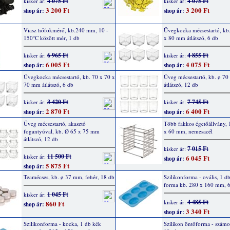
4 075 Ft
4 075 Ft
kisker ár:
kisker ár:
3 200 Ft
3 200 Ft
shop ár:
shop ár:
Viasz hőfokmérő, kb.240 mm, 10 -
Üvegkocka mécsestartó, kb
150°C között mér, 1 db
x 80 mm átlátszó, 6 db
6 965 Ft
4 855 Ft
kisker ár:
kisker ár:
6 005 Ft
4 075 Ft
shop ár:
shop ár:
Üvegkocka mécsestartó, kb. 70 x 70 x
Üveg mécsestartó, kb. ø 7
70 mm átlátszó, 6 db
átlátszó, 12 db
3 420 Ft
7 745 Ft
kisker ár:
kisker ár:
2 870 Ft
6 400 Ft
shop ár:
shop ár:
Üveg mécsestartó, akasztó
Több fakkos égetőállvány,
fogantyúval, kb. Ø 65 x 75 mm
x 60 mm, nemesacél
átlátszó, 12 db
7 015 Ft
kisker ár:
11 500 Ft
kisker ár:
6 045 Ft
shop ár:
5 875 Ft
shop ár:
Teamécses, kb. ø 37 mm, fehér, 18 db
Szilikonforma - ovális, 1 d
forma kb. 280 x 160 mm, 6
1 045 Ft
kisker ár:
4 485 Ft
kisker ár:
860 Ft
shop ár:
3 340 Ft
shop ár:
Szilikonforma - kocka, 1 db kék
Szilikon öntőforma - számok