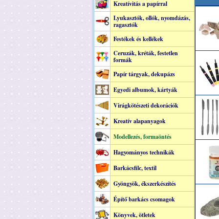
Kreatívitás a papírral
Lyukasztók, ollók, nyomdázás,
ragasztók
Festékek és kellékek
Ceruzák, kréták, festetlen
formák
Papír tárgyak, dekupázs
Egyedi albumok, kártyák
Virágkötészeti dekorációk
Kreatív alapanyagok
Modellezés, formaöntés
Hagyományos technikák
Barkácsfilc, textil
Gyöngyök, ékszerkészítés
Építő barkács csomagok
Könyvek, ötletek