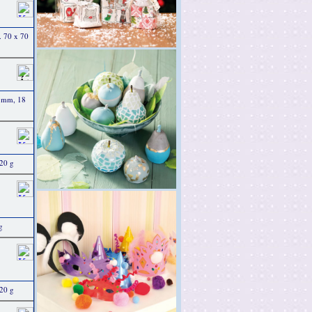
. 70 x 70
0 mm, 18
 20 g
g
 20 g