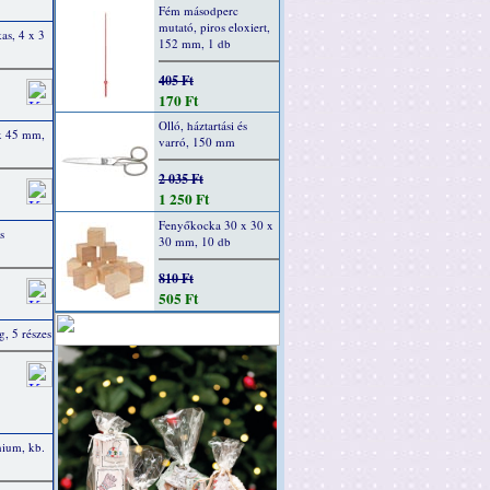
Fém másodperc
mutató, piros eloxiert,
kas, 4 x 3
152 mm, 1 db
405 Ft
170 Ft
Olló, háztartási és
 x 45 mm,
varró, 150 mm
2 035 Ft
1 250 Ft
Fenyőkocka 30 x 30 x
s
30 mm, 10 db
810 Ft
505 Ft
g, 5 részes
nium, kb.