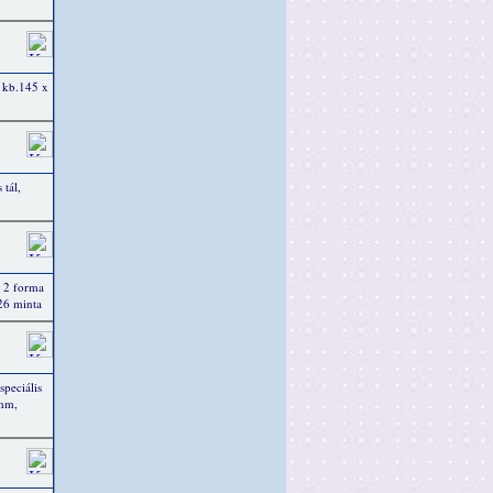
, kb.145 x
 tál,
, 2 forma
26 minta
speciális
 mm,