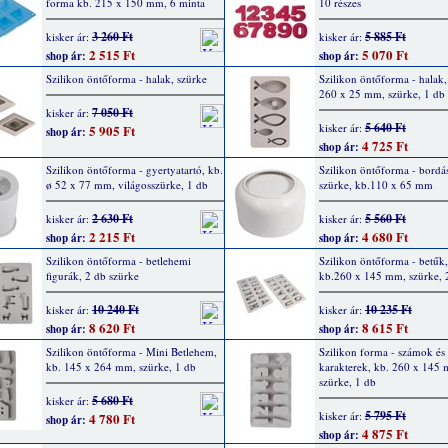
forma kb. 215 x 150 mm, 6 minta
10 részes
3 260 Ft
5 885 Ft
kisker ár:
kisker ár:
2 515 Ft
5 070 Ft
shop ár:
shop ár:
Szilikon öntőforma - halak, szürke
Szilikon öntőforma - halak
260 x 25 mm, szürke, 1 db
7 050 Ft
kisker ár:
5 640 Ft
kisker ár:
5 905 Ft
shop ár:
4 725 Ft
shop ár:
Szilikon öntőforma - gyertyatartó, kb.
Szilikon öntőforma - bordás
ø 52 x 77 mm, világosszürke, 1 db
szürke, kb.110 x 65 mm
2 630 Ft
5 560 Ft
kisker ár:
kisker ár:
2 215 Ft
4 680 Ft
shop ár:
shop ár:
Szilikon öntőforma - betlehemi
Szilikon öntőforma - betűk
figurák, 2 db szürke
kb.260 x 145 mm, szürke, 
10 240 Ft
10 235 Ft
kisker ár:
kisker ár:
8 620 Ft
8 615 Ft
shop ár:
shop ár:
Szilikon öntőforma - Mini Betlehem,
Szilikon forma - számok és 
kb. 145 x 264 mm, szürke, 1 db
karakterek, kb. 260 x 145
szürke, 1 db
5 680 Ft
kisker ár:
5 795 Ft
kisker ár:
4 780 Ft
shop ár:
4 875 Ft
shop ár: