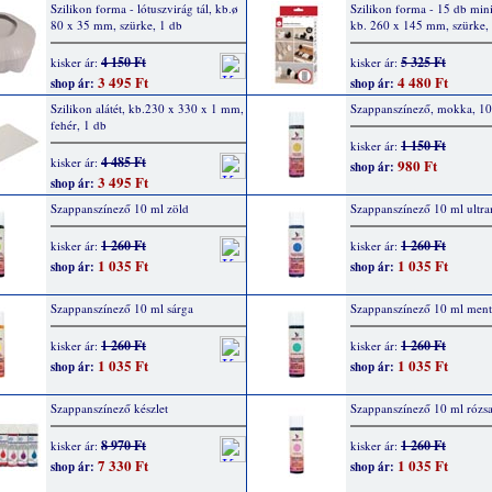
Szilikon forma - lótuszvirág tál, kb.ø
Szilikon forma - 15 db mini
80 x 35 mm, szürke, 1 db
kb. 260 x 145 mm, szürke,
4 150 Ft
5 325 Ft
kisker ár:
kisker ár:
3 495 Ft
4 480 Ft
shop ár:
shop ár:
Szilikon alátét, kb.230 x 330 x 1 mm,
Szappanszínező, mokka, 10
fehér, 1 db
1 150 Ft
kisker ár:
4 485 Ft
kisker ár:
980 Ft
shop ár:
3 495 Ft
shop ár:
Szappanszínező 10 ml zöld
Szappanszínező 10 ml ultr
1 260 Ft
1 260 Ft
kisker ár:
kisker ár:
1 035 Ft
1 035 Ft
shop ár:
shop ár:
Szappanszínező 10 ml sárga
Szappanszínező 10 ml ment
1 260 Ft
1 260 Ft
kisker ár:
kisker ár:
1 035 Ft
1 035 Ft
shop ár:
shop ár:
Szappanszínező készlet
Szappanszínező 10 ml rózsa
8 970 Ft
1 260 Ft
kisker ár:
kisker ár:
7 330 Ft
1 035 Ft
shop ár:
shop ár: