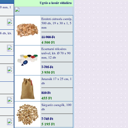
Ugrás a kosár oldalára
40 mm, 1
Eredeti cidrusfa cserép,
500 db, 19 x 30 x 1, 5
mm
 8 db, kb.
11 900 Ft
4 500 Ft
Ecsettartó tölcséres
tetővel, kb. Ø 70 x 90
mm, 12 db
7 795 Ft
3 950 Ft
Jutazsák 17 x 25 cm, 1
db
810 Ft
455 Ft
Sárgaréz csengők, 100
db
7 745 Ft
5 195 Ft