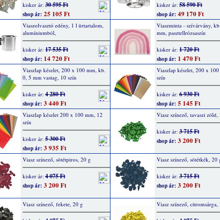
30 595 Ft
58 590 Ft
kisker ár:
kisker ár:
25 105 Ft
49 170 Ft
shop ár:
shop ár:
Viaszolvasztó edény, 1 l ürtartalom,
Viaszminta - szívárvány, kb
alumíniumból,
mm, pasztellrózsaszín
17 535 Ft
1 720 Ft
kisker ár:
kisker ár:
14 720 Ft
1 470 Ft
shop ár:
shop ár:
Viaszlap készlet, 200 x 100 mm, kb.
Viaszlap készlet, 200 x 10
0, 5 mm vastag, 10 szín
szín
4 280 Ft
6 930 Ft
kisker ár:
kisker ár:
3 440 Ft
5 145 Ft
shop ár:
shop ár:
Viaszlap készlet 200 x 100 mm, 12
Viasz színező, tavaszi zöld,
szín
3 715 Ft
kisker ár:
5 300 Ft
kisker ár:
3 200 Ft
shop ár:
3 935 Ft
shop ár:
Viasz színező, sötétpiros, 20 g
Viasz színező, sötétkék, 20 
4 075 Ft
3 715 Ft
kisker ár:
kisker ár:
3 200 Ft
3 200 Ft
shop ár:
shop ár:
Viasz színező, fekete, 20 g
Viasz színező, citromsárga,