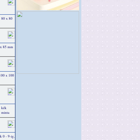
. 80 x 80
0 x 85 mm
 100 x 100
b kék
 minta
 0 - 9-ig,