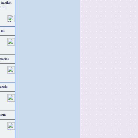
 házikó,
 1 db
 ml
amarina
azöld
szín