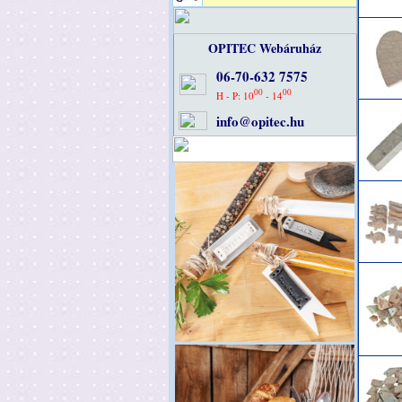
OPITEC Webáruház
06-70-632 7575
00
00
H - P: 10
- 14
info@opitec.hu