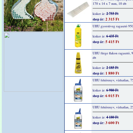
170 x 14 x 7 mm, 10 db
2 755 Ft
kisker ár:
2 315 Ft
shop ár:
UHU gyorsüveg ragasztó 95
6 435 Ft
kisker ár:
5 415 Ft
shop ár:
UHU fürge flakon ragasztó, 9
db
2 185 Ft
kisker ár:
1 880 Ft
shop ár:
UHU fehérenyv, vízhatlan, 7
6 980 Ft
kisker ár:
6 015 Ft
shop ár:
UHU fehérenyv, vízhatlan, 2
4 180 Ft
kisker ár:
3 600 Ft
shop ár: