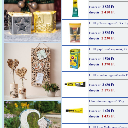
2 875 Ft
kisker ár:
2 410 Ft
shop ár:
UHU pillanatragasztó, 3 x 1 
2 585 Ft
kisker ár:
2 230 Ft
shop ár:
UHU papírmasé ragasztó, 25
1 590 Ft
kisker ár:
1 370 Ft
shop ár:
UHU minden ragasztó erős 1
3 680 Ft
kisker ár:
3 175 Ft
shop ár:
Uhu minden ragasztó 35 g
1 670 Ft
kisker ár:
1 435 Ft
shop ár:
UHU Low Melt ragasztópatro