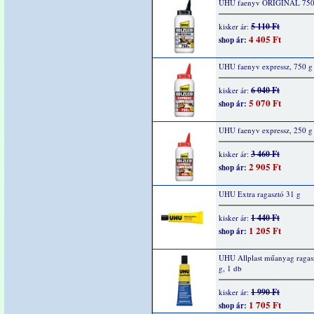
UHU faenyv ORIGINAL 750
5 110 Ft
kisker ár:
4 405 Ft
shop ár:
UHU faenyv expressz, 750 g
6 040 Ft
kisker ár:
5 070 Ft
shop ár:
UHU faenyv expressz, 250 g
3 460 Ft
kisker ár:
2 905 Ft
shop ár:
UHU Extra ragasztó 31 g
1 440 Ft
kisker ár:
1 205 Ft
shop ár:
UHU Allplast műanyag ragas
g, 1 db
1 990 Ft
kisker ár:
1 705 Ft
shop ár: