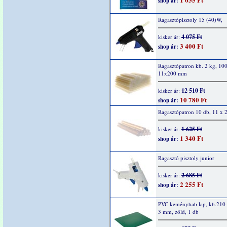
shop ár:
Ragasztópisztoly 15 (40)W,
4 075 Ft
kisker ár:
3 400 Ft
shop ár:
Ragasztópatron kb. 2 kg, 100
11x200 mm
12 510 Ft
kisker ár:
10 780 Ft
shop ár:
Ragasztópatron 10 db, 11 x
1 625 Ft
kisker ár:
1 340 Ft
shop ár:
Ragasztó pisztoly junior
2 685 Ft
kisker ár:
2 255 Ft
shop ár:
PVC keményhab lap, kb.210 
3 mm, zöld, 1 db