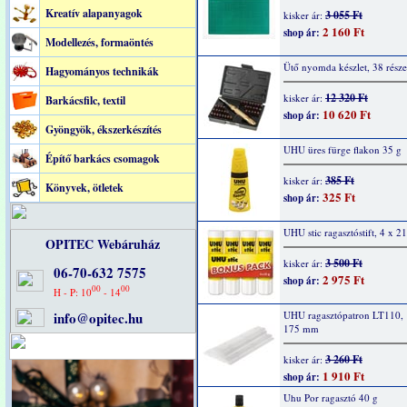
Kreatív alapanyagok
3 055 Ft
kisker ár:
2 160 Ft
shop ár:
Modellezés, formaöntés
Ütő nyomda készlet, 38 része
Hagyományos technikák
12 320 Ft
kisker ár:
Barkácsfilc, textil
10 620 Ft
shop ár:
Gyöngyök, ékszerkészítés
UHU üres fürge flakon 35 g
Építő barkács csomagok
385 Ft
kisker ár:
Könyvek, ötletek
325 Ft
shop ár:
UHU stic ragasztóstift, 4 x 21
OPITEC Webáruház
3 500 Ft
kisker ár:
06-70-632 7575
2 975 Ft
shop ár:
00
00
H - P: 10
- 14
info@opitec.hu
UHU ragasztópatron LT110, 
175 mm
3 260 Ft
kisker ár:
1 910 Ft
shop ár:
Uhu Por ragasztó 40 g