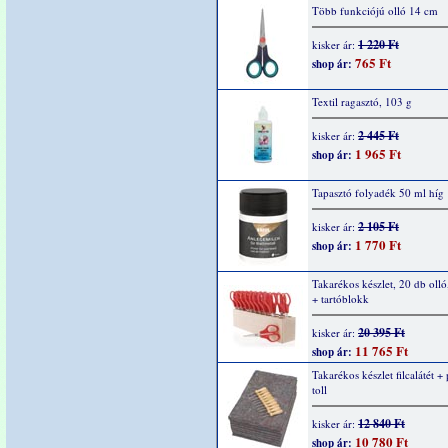
Több funkciójú olló 14 cm
1 220 Ft
kisker ár:
765 Ft
shop ár:
Textil ragasztó, 103 g
2 445 Ft
kisker ár:
1 965 Ft
shop ár:
Tapasztó folyadék 50 ml híg
2 105 Ft
kisker ár:
1 770 Ft
shop ár:
Takarékos készlet, 20 db olló
+ tartóblokk
20 395 Ft
kisker ár:
11 765 Ft
shop ár:
Takarékos készlet filcalátét +
toll
12 840 Ft
kisker ár:
10 780 Ft
shop ár: