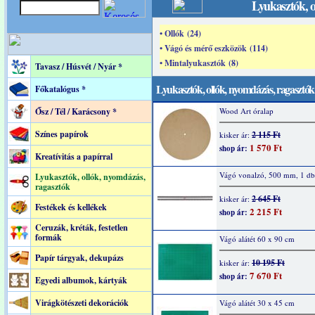
Lyukasztók, o
• Ollók (24)
• Vágó és mérő eszközök (114)
• Mintalyukasztók (8)
Tavasz / Húsvét / Nyár *
Lyukasztók, ollók, nyomdázás, ragasztók
Főkatalógus *
Ősz / Tél / Karácsony *
Wood Art óralap
Színes papírok
2 115 Ft
kisker ár:
1 570 Ft
shop ár:
Kreatívitás a papírral
Vágó vonalzó, 500 mm, 1 db
Lyukasztók, ollók, nyomdázás,
ragasztók
2 645 Ft
kisker ár:
Festékek és kellékek
2 215 Ft
shop ár:
Ceruzák, kréták, festetlen
formák
Vágó alátét 60 x 90 cm
Papír tárgyak, dekupázs
10 195 Ft
kisker ár:
7 670 Ft
shop ár:
Egyedi albumok, kártyák
Virágkötészeti dekorációk
Vágó alátét 30 x 45 cm