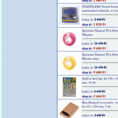
1 080 Ft
shop ár:
STAEDTLER® Noris® készle
matematikai eszközök, 11 rés
2 160 Ft
kisker ár:
1 820 Ft
shop ár:
Spectrum Filament PLA Pré
Magenta
11 330 Ft
kisker ár:
9 680 Ft
shop ár:
Spectrum Filament PLA Pré
Bahama sárga
11 330 Ft
kisker ár:
9 680 Ft
shop ár:
SoftCut linol lap, kb.150 x 1
mm, 10 db
6 610 Ft
kisker ár:
5 660 Ft
shop ár:
Rico Design® fa nyomda - ü
kb. 62 x 106 mm, 1 db
3 260 Ft
kisker ár: