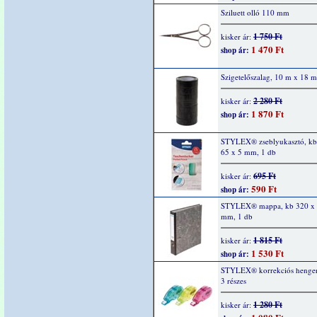
Sziluett olló 110 mm
1 750 Ft
kisker ár:
1 470 Ft
shop ár:
Szigetelőszalag, 10 m x 18 
2 280 Ft
kisker ár:
1 870 Ft
shop ár:
STYLEX® zseblyukasztó, kb
65 x 5 mm, 1 db
695 Ft
kisker ár:
590 Ft
shop ár:
STYLEX® mappa, kb 320 x 
mm, 1 db
1 815 Ft
kisker ár:
1 530 Ft
shop ár:
STYLEX® korrekciós henger,
3 részes
1 280 Ft
kisker ár: