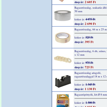
2 605 Ft
shop ár:
Ragasztószalag, szakadás áll
50 mm
4 075 Ft
kisker ár:
2 690 Ft
shop ár:
Ragasztószalag, 66 m x 25 
525 Ft
kisker ár:
395 Ft
shop ár:
Ragasztószalag, 6 db, színes
x 12 mm
975 Ft
kisker ár:
725 Ft
shop ár:
Ragasztószalag adagoló,
ragasztószalaggal 18 m x 1
1 345 Ft
kisker ár:
1 130 Ft
shop ár:
Ragasztópöttyök, kb.Ø 8 mm
1 300 Ft
kisker ár:
1 035 Ft